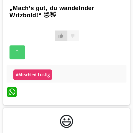
„Mach’s gut, du wandelnder
Witzbold!“ 🤣👋
#abschied Lustig
WhatsApp
😃️