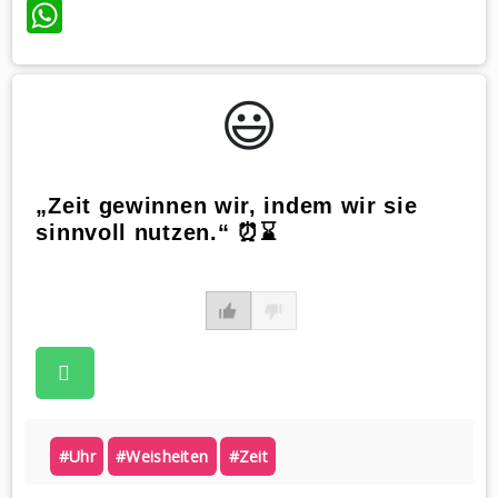
WhatsApp
😃️
„Zeit gewinnen wir, indem wir sie
sinnvoll nutzen.“ ⏰⌛
#uhr
#weisheiten
#zeit