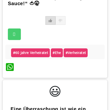
Sauce!“ 🍅🤫
#60 Jahre Verheiratet
#ehe
#verheiratet
WhatsApp
😃️
„Eine Überraschung ist wie ein