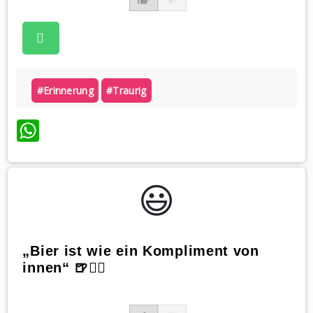
#erinnerung
#traurig
WhatsApp
😃️
„Bier ist wie ein Kompliment von
innen“ 🍺💁‍♂️