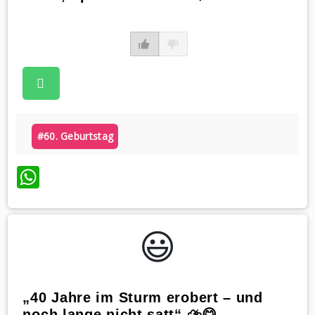
#60. Geburtstag
WhatsApp
😃️
„40 Jahre im Sturm erobert – und
noch lange nicht satt“ ⛈️😋