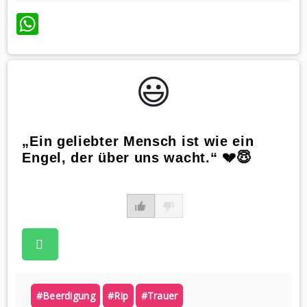
WhatsApp
😃️
„Ein geliebter Mensch ist wie ein
Engel, der über uns wacht.“ 💔😇
#beerdigung
#rip
#trauer