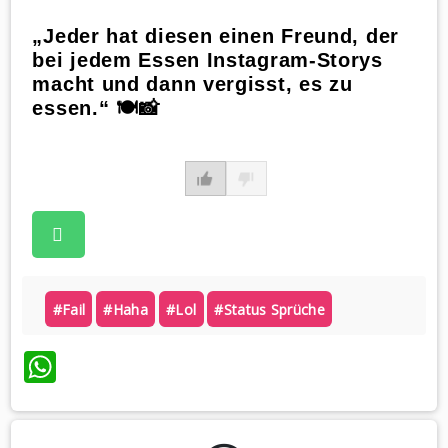
„Jeder hat diesen einen Freund, der
bei jedem Essen Instagram-Storys
macht und dann vergisst, es zu
essen.“ 🍽️📸
#fail
#haha
#lol
#status Sprüche
WhatsApp