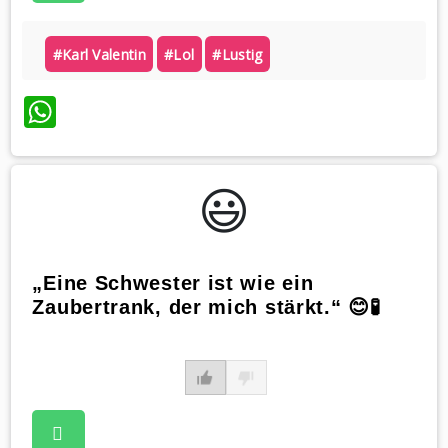
#karl Valentin
#lol
#lustig
WhatsApp
😃️
„Eine Schwester ist wie ein
Zaubertrank, der mich stärkt.“ 😊🧪