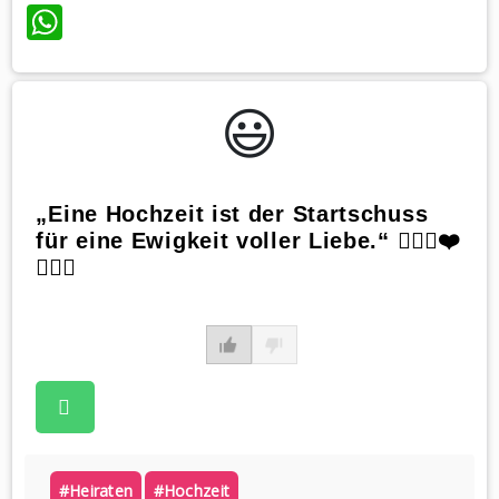
WhatsApp
😃️
„Eine Hochzeit ist der Startschuss
für eine Ewigkeit voller Liebe.“ 👰🏼‍♀️❤️
🤵🏼‍♂️
#heiraten
#hochzeit