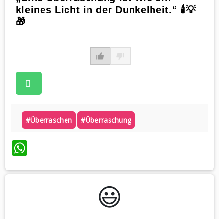
kleines Licht in der Dunkelheit.“ 🕯️💡
🎁
#überraschen
#überraschung
WhatsApp
😃️