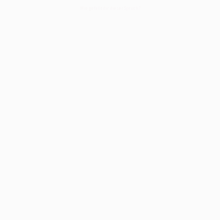
Wie gefällt dir dieser Spruch?