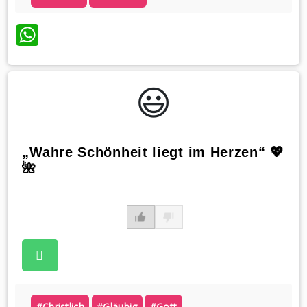
WhatsApp
😃️
„Wahre Schönheit liegt im Herzen“ 💖
🌺
#christlich
#gläubig
#gott