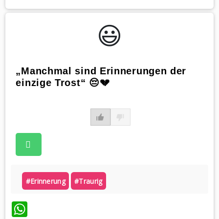
😃️
„Manchmal sind Erinnerungen der
einzige Trost“ 😔💔
#erinnerung
#traurig
WhatsApp