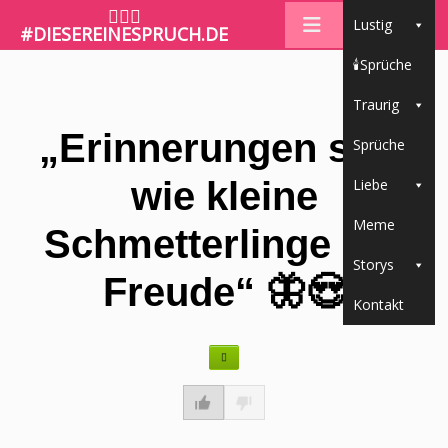
🤷🏼‍♀️
Lustig
#DIESEREINESPRUCH.DE
🕯Sprüche
Traurig
„Erinnerungen sind
Sprüche
wie kleine
Liebe
Meme
Schmetterlinge der
Storys
Freude“ 🦋😍
Kontakt