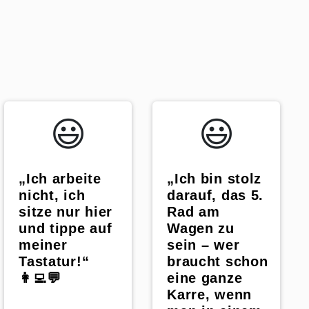
😃️
😃️
„Ich arbeite
„Ich bin stolz
nicht, ich
darauf, das 5.
sitze nur hier
Rad am
und tippe auf
Wagen zu
meiner
sein – wer
Tastatur!“
braucht schon
👩‍💻💬
eine ganze
Karre, wenn