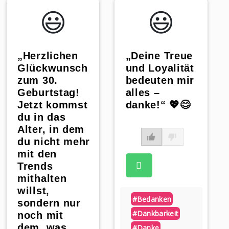
😃️
😃️
„Herzlichen
„Deine Treue
Glückwunsch
und Loyalität
zum 30.
bedeuten mir
Geburtstag!
alles –
Jetzt kommst
danke!“ 💖😊
du in das
Alter, in dem
du nicht mehr
mit den
Trends
mithalten
willst,
#bedanken
sondern nur
#dankbarkeit
noch mit
dem, was
#danke