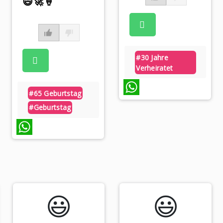
😄🚀🍦
#30 Jahre
Verheiratet
#65 Geburtstag
WhatsApp
#geburtstag
WhatsApp
😃️
😃️