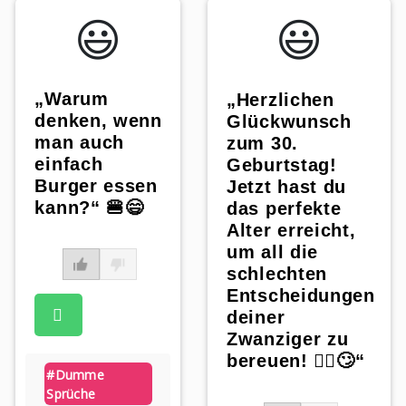
😃️
😃️
„Warum
„Herzlichen
denken, wenn
Glückwunsch
man auch
zum 30.
einfach
Geburtstag!
Burger essen
Jetzt hast du
kann?“ 🍔😄
das perfekte
Alter erreicht,
um all die
schlechten
Entscheidungen
deiner
Zwanziger zu
bereuen! 🤦‍♀️🙄“
#dumme
Sprüche