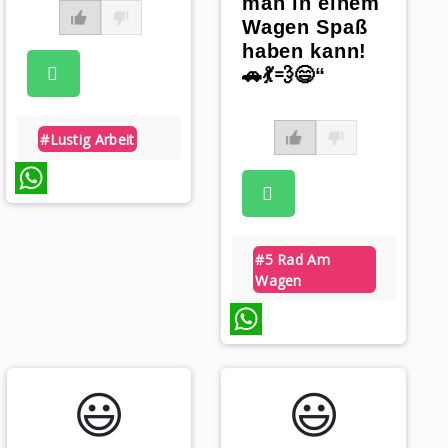
man in einem
Wagen Spaß
haben kann!
🚗💃💨😄“
#lustig Arbeit
WhatsApp
#5 Rad Am
Wagen
WhatsApp
😃️
😃️