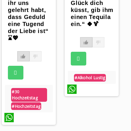
ihr uns
Glück dich
gelehrt habt,
küsst, gib ihm
dass Geduld
einen Tequila
eine Tugend
ein.“ 🍀🍹
der Liebe ist“
⌛💖
#alkohol Lustig
#30
Hochzeitstag
WhatsApp
#hochzeitstag
WhatsApp