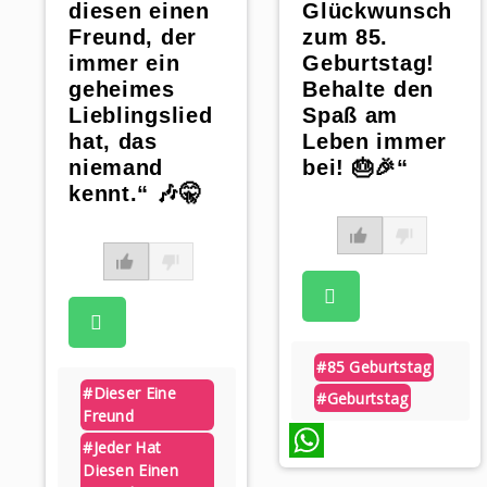
diesen einen
Glückwunsch
Freund, der
zum 85.
immer ein
Geburtstag!
geheimes
Behalte den
Lieblingslied
Spaß am
hat, das
Leben immer
niemand
bei! 🎂🎉“
kennt.“ 🎶🤫
#85 Geburtstag
#dieser Eine
#geburtstag
Freund
#jeder Hat
Diesen Einen
WhatsApp