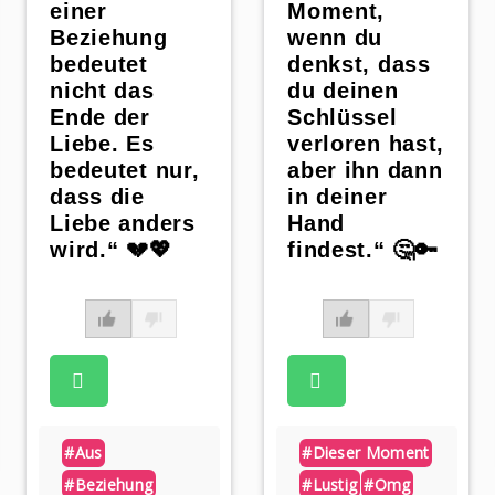
einer
Moment,
Beziehung
wenn du
bedeutet
denkst, dass
nicht das
du deinen
Ende der
Schlüssel
Liebe. Es
verloren hast,
bedeutet nur,
aber ihn dann
dass die
in deiner
Liebe anders
Hand
wird.“ 💔💖
findest.“ 🤔🔑
#aus
#dieser Moment
#beziehung
#lustig
#omg