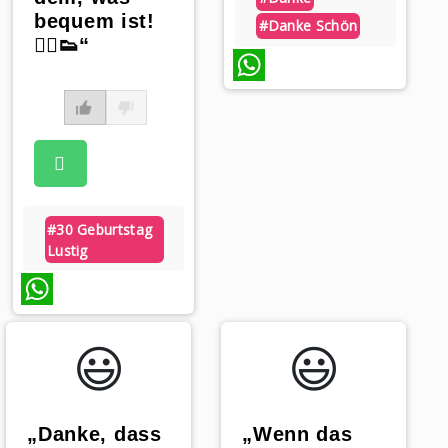
bequem ist!
#danke Schön
🚶‍♂️👟“
WhatsApp
#30 Geburtstag
Lustig
WhatsApp
😃️
😃️
„Danke, dass
„Wenn das