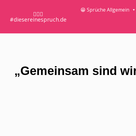
😁 Sprüche Allgemein
🤷🏼‍♀️
#diesereinespruch.de
„Gemeinsam sind wir 