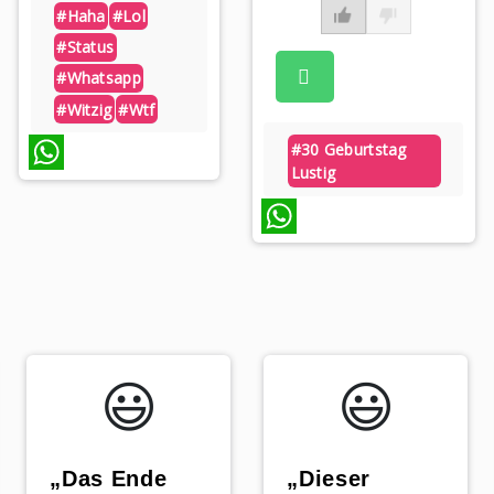
#haha
#lol
#status
#whatsapp
#witzig
#wtf
#30 Geburtstag
Lustig
WhatsApp
WhatsApp
😃️
😃️
„Das Ende
„Dieser