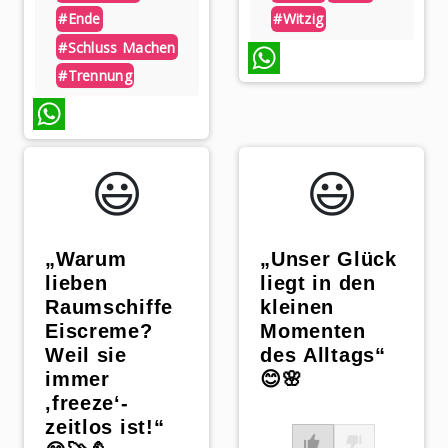
#ende
#witzig
#schluss Machen
#trennung
WhatsApp
WhatsApp
😃️
😃️
„Warum
„Unser Glück
lieben
liegt in den
Raumschiffe
kleinen
Eiscreme?
Momenten
Weil sie
des Alltags“
immer
😊🌸
‚freeze‘-
zeitlos ist!“