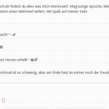
pruch.de findest du alles was mich interessiert. Mag lustige Sprüche,
ern einen Mehrwert liefern. Viel Spaß auf meiner Seite
macht“ ✨🌠
🎁
re Herzen erhellt.“ 😭🌈
 Manchmal ist es schwierig, aber am Ende hast du immer noch die Freu
Weitere Sprüche die dir gefallen könnten