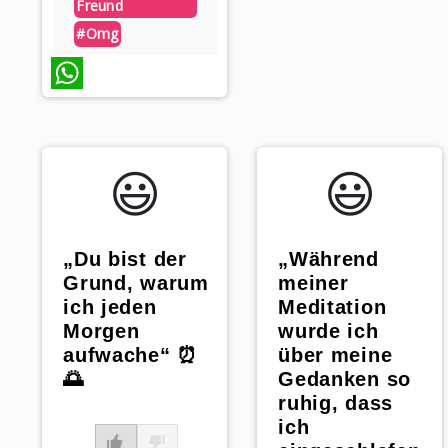
Freund
#omg
WhatsApp
😃️
😃️
„Du bist der
„Während
Grund, warum
meiner
ich jeden
Meditation
Morgen
wurde ich
aufwache“ ⏰
über meine
🌅
Gedanken so
ruhig, dass
ich