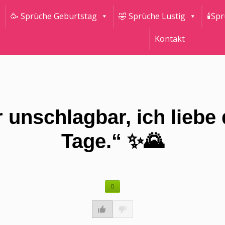
🥳 Sprüche Geburtstag
🤣 Sprüche Lustig
🕯Sp
Kontakt
unschlagbar, ich liebe 
Tage.“ ✨🌄