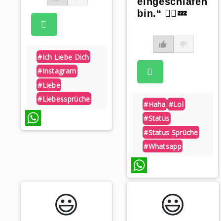
eingeschlafen
bin.“ 🧘‍♀️💤
#ich Liebe Dich
#instagram
#liebe
#liebessprüche
#haha
#lol
#status
#status Sprüche
WhatsApp
#whatsapp
WhatsApp
😃️
😃️