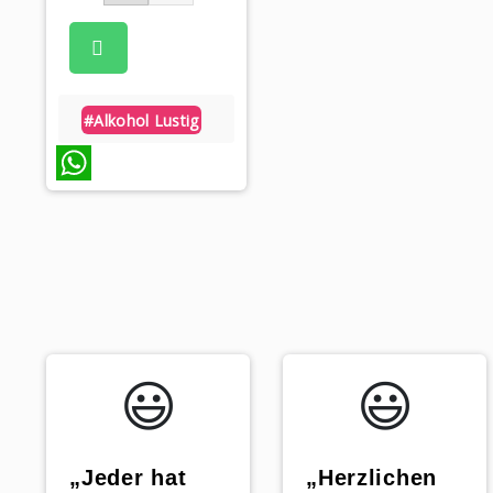
#alkohol Lustig
WhatsApp
😃️
😃️
„Jeder hat
„Herzlichen