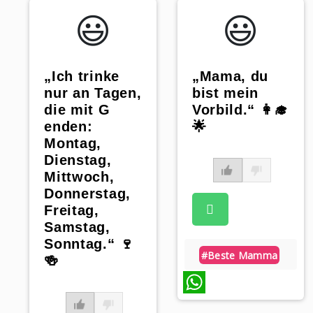
😃️
😃️
„Ich trinke
„Mama, du
nur an Tagen,
bist mein
die mit G
Vorbild.“ 👩‍🎓
enden:
🌟
Montag,
Dienstag,
Mittwoch,
Donnerstag,
Freitag,
Samstag,
Sonntag.“ 🍷
#beste Mamma
🍻
WhatsApp