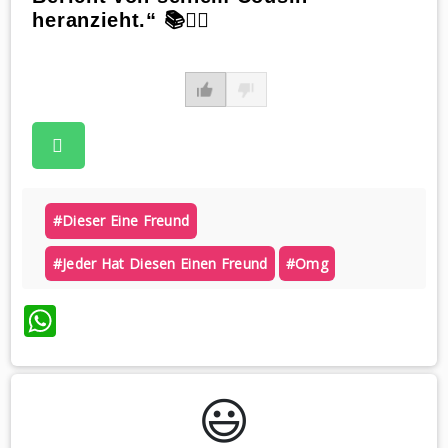
heranzieht.“ 📚🤷‍♂️
#dieser Eine Freund
#jeder Hat Diesen Einen Freund
#omg
WhatsApp
😃️