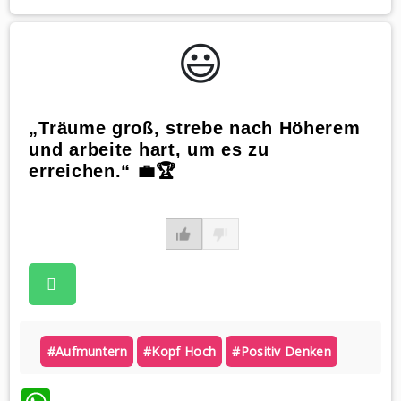
😃️
„Träume groß, strebe nach Höherem
und arbeite hart, um es zu
erreichen.“ 💼🏆
#aufmuntern
#kopf Hoch
#positiv Denken