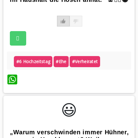
#6 Hochzeitstag
#ehe
#verheiratet
WhatsApp
😃️
„Warum verschwinden immer Hühner,