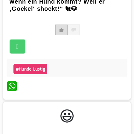
wenn ein Hund kommt? Weil er
‚Gockel‘ shockt!“ 🐔🐶
#hunde Lustig
WhatsApp
😃️