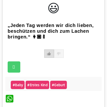
😃️
„Jeden Tag werden wir dich lieben,
beschützen und dich zum Lachen
bringen.“ 👩🏼‍🍼
#baby
#erstes Kind
#geburt
WhatsApp