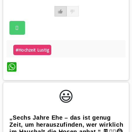
#hochzeit Lustig
WhatsApp
😃️
„Sechs Jahre Ehe – das ist genug
Zeit, um herauszufinden, wer wirklich
im Haushalt die Hosen anhat.“ 👖🤷‍♂️😂