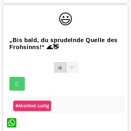
😃️
„Bis bald, du sprudelnde Quelle des
Frohsinns!“ 🌊👋
#abschied Lustig
WhatsApp