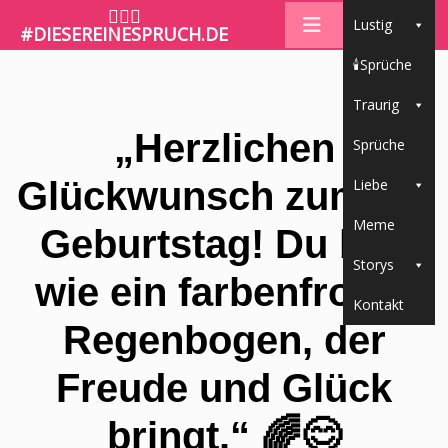
🤷🏼‍♀️
Lustig
#DIESEREINESPRUCH.DE
🕯Sprüche
Traurig
„Herzlichen
Sprüche
Glückwunsch zum 60.
Liebe
Meme
Geburtstag! Du bist
Storys
wie ein farbenfroher
Kontakt
Regenbogen, der
Freude und Glück
bringt.“ 🌈😊