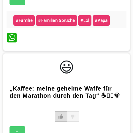
#familie
#familien Sprüche
#lol
#papa
WhatsApp
😃️
„Kaffee: meine geheime Waffe für
den Marathon durch den Tag“ ☕️🏃‍♀️🌞