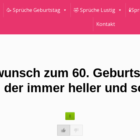
🥳 Sprüche Geburtstag
🤣 Sprüche Lustig
🕯Sp
Kontakt
unsch zum 60. Geburtst
, der immer heller und s