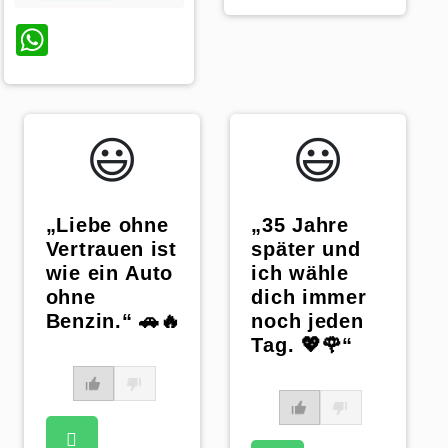
WhatsApp
😃️
😃️
„Liebe ohne
„35 Jahre
Vertrauen ist
später und
wie ein Auto
ich wähle
ohne
dich immer
Benzin.“ 🚗🔥
noch jeden
Tag. 💖🌹“