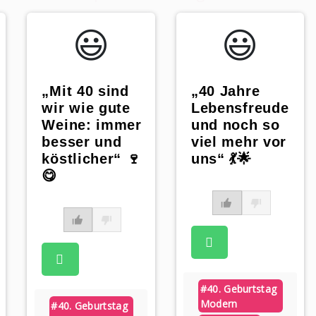
😃️
😃️
„Mit 40 sind
„40 Jahre
wir wie gute
Lebensfreude
Weine: immer
und noch so
besser und
viel mehr vor
köstlicher“ 🍷
uns“ 💃🌟
😋
#40. Geburtstag
Modern
#40. Geburtstag