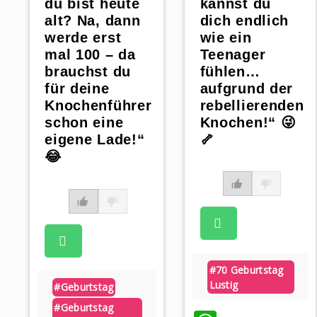
kannst du
du bist heute
dich endlich
alt? Na, dann
wie ein
werde erst
Teenager
mal 100 – da
fühlen…
brauchst du
aufgrund der
für deine
rebellierenden
Knochenführer
Knochen!“ 😜
schon eine
🦴
eigene Lade!“
😂
#70 Geburtstag
Lustig
#geburtstag
#geburtstag