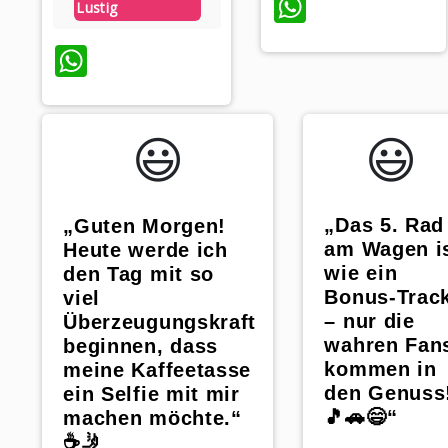
WhatsAp
Lustig
WhatsApp
😃️
😃️
„Das 5. Rad
„Guten Morgen!
am Wagen i
Heute werde ich
wie ein
den Tag mit so
Bonus-Trac
viel
– nur die
Überzeugungskraft
wahren Fan
beginnen, dass
kommen in
meine Kaffeetasse
den Genuss
ein Selfie mit mir
🎵🚗😄“
machen möchte.“
☕️🤳