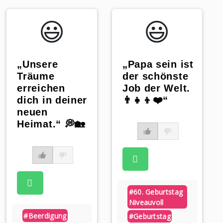
😃️
😃️
„Unsere
„Papa sein ist
Träume
der schönste
erreichen
Job der Welt.
dich in deiner
👨‍👧‍👦❤️“
neuen
Heimat.“ 💭🏡
#60. Geburtstag
Niveauvoll
#beerdigung
#geburtstag