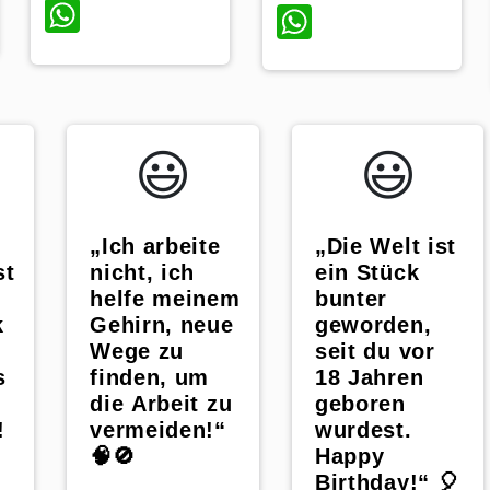
p
WhatsApp
WhatsApp
😃️
😃️
„Ich arbeite
„Die Welt ist
st
nicht, ich
ein Stück
helfe meinem
bunter
k
Gehirn, neue
geworden,
Wege zu
seit du vor
s
finden, um
18 Jahren
die Arbeit zu
geboren
!
vermeiden!“
wurdest.
🧠🚫
Happy
Birthday!“ 🎈