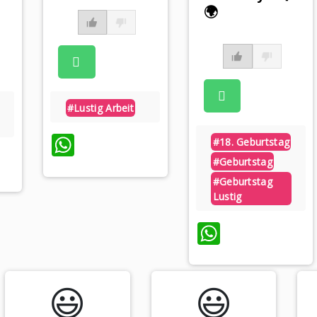
🌍
#lustig Arbeit
WhatsApp
#18. Geburtstag
App
#geburtstag
#geburtstag
Lustig
WhatsAp
😃️
😃️