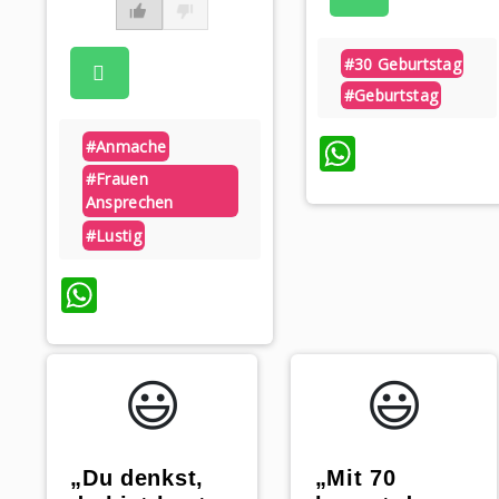
#30 Geburtstag
#geburtstag
WhatsA
#anmache
#frauen
Ansprechen
#lustig
WhatsApp
😃️
😃️
„Mit 70
„Du denkst,