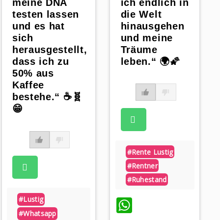
ich endlich in
meine DNA
die Welt
testen lassen
hinausgehen
und es hat
und meine
sich
Träume
herausgestellt,
leben.“ 🌍🌠
dass ich zu
50% aus
Kaffee
bestehe.“ ☕🧬
😁
#rente Lustig
#rentner
#ruhestand
WhatsApp
#lustig
#whatsapp