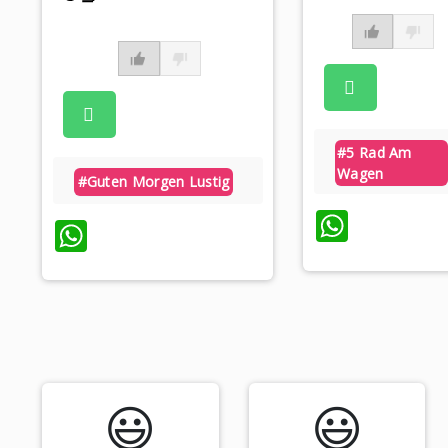
#5 Rad Am
Wagen
#guten Morgen Lustig
Whats
WhatsApp
😃️
😃️