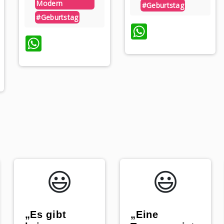
Modern
#geburtstag
#geburtstag
WhatsAp
WhatsApp
pp
😃️
😃️
„Es gibt
„Eine