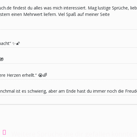
pruch.de findest du alles was mich interessiert. Mag lustige Sprüche,
ern einen Mehrwert liefern. Viel Spaß auf meiner Seite
macht“ ✨🌠
🎁
re Herzen erhellt.“ 😭🌈
 Manchmal ist es schwierig, aber am Ende hast du immer noch die Freu
Weitere Sprüche die dir gefallen könnten