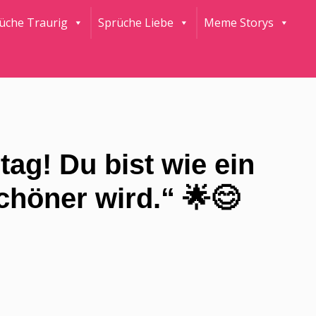
rüche Traurig
Sprüche Liebe
Meme Storys
ag! Du bist wie ein
chöner wird.“ 🌟😊