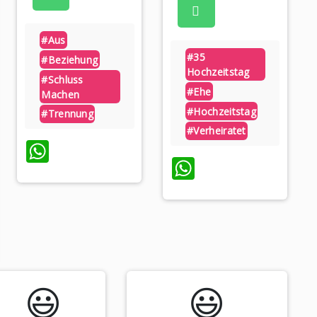
#aus
#35
#beziehung
Hochzeitstag
#schluss
#ehe
Machen
#hochzeitstag
#trennung
#verheiratet
WhatsApp
WhatsApp
p
😃️
😃️