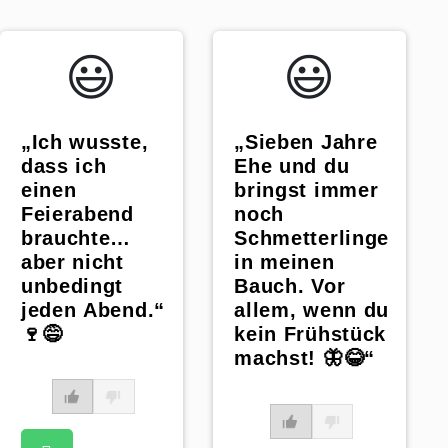
😃️
😃️
„Ich wusste,
„Sieben Jahre
dass ich
Ehe und du
einen
bringst immer
Feierabend
noch
brauchte…
Schmetterlinge
aber nicht
in meinen
unbedingt
Bauch. Vor
jeden Abend.“
allem, wenn du
🍷😅
kein Frühstück
machst! 🦋😂“