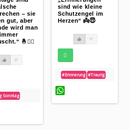
alsche
sind wie kleine
rechen – sie
Schutzengel im
en gut, aber
Herzen“ 👼😇
nde wird man
 immer
scht.“ 🤞🤷‍♂️
#erinnerung
#traurig
WhatsApp
g Sonntag
hatsApp