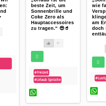
en:
beste Zeit, um
wie f
und
Sonnenbrille und
Versp
✨
Coke Zero als
kling
Hauptaccessoires
am E
zu tragen.“ 😎🥤
doch
enttäu
#freizeit
#lusti
#urlaub Sprüche
W
WhatsApp
App