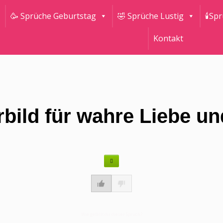
🥳 Sprüche Geburtstag
🤣 Sprüche Lustig
🕯Sp
Kontakt
orbild für wahre Liebe u
Wie gefällt dir dieser Spruch?