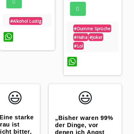
#alkohol Lustig
#dumme Sprüche
WhatsApp
#haha
#joker
#lol
WhatsApp
😃️
😃️
Eine starke
„Bisher waren 99%
rau ist
der Dinge, vor
icht bitter,
denen ich Angst