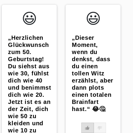
😃️
😃️
„Herzlichen
„Dieser
Glückwunsch
Moment,
zum 50.
wenn du
Geburtstag!
denkst, dass
Du siehst aus
du einen
wie 30, fühlst
tollen Witz
dich wie 40
erzählst, aber
und benimmst
dann plots
dich wie 20.
einen totalen
Jetzt ist es an
Brainfart
der Zeit, dich
hast.“ 😂🤔
wie 50 zu
kleiden und
wie 10 zu