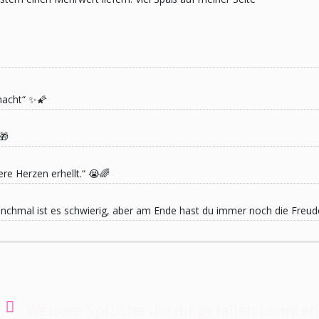
macht“ ✨🌠
🎁
re Herzen erhellt.“ 😭🌈
 Manchmal ist es schwierig, aber am Ende hast du immer noch die Freu
Weitere Sprüche die dir gefallen könnten