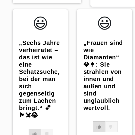
😃️
😃️
„Sechs Jahre
„Frauen sind
verheiratet –
wie
das ist wie
Diamanten“
eine
💎👩: Sie
Schatzsuche,
strahlen von
bei der man
innen und
sich
außen und
gegenseitig
sind
zum Lachen
unglaublich
bringt.“ 💕
wertvoll.
🏴‍☠️😂