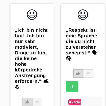
😃️
😃️
„Ich bin nicht
„Respekt ist
faul. Ich bin
eine Sprache,
nur sehr
die du nicht
motiviert,
zu verstehen
Dinge zu tun,
scheinst.“ 🗣️
die keine
🤐
hohe
körperliche
Anstrengung
erfordern.“ 🛋️
💪
#rache