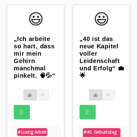
😃️
😃️
„Ich arbeite
„40 ist das
so hart, dass
neue Kapitel
mir mein
voller
Gehirn
Leidenschaft
manchmal
und Erfolg“ 💼
pinkelt. 🧠💦“
🌟
#lustig Arbeit
#40. Geburtstag