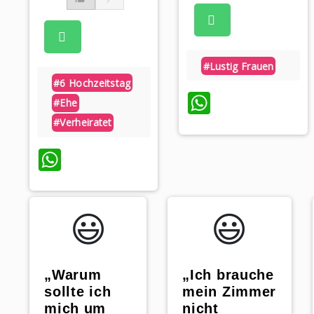
#lustig Frauen
#6 Hochzeitstag
WhatsAp
#ehe
#verheiratet
WhatsApp
😃️
😃️
„Warum
„Ich brauche
sollte ich
mein Zimmer
mich um
nicht