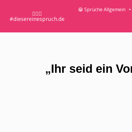
😁 Sprüche Allgemein
🤷🏼‍♀️
#diesereinespruch.de
„Ihr seid ein V