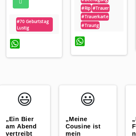
#rip
#trauer
#trauerkarte
#70 Geburtstag
#traurig
Lustig
WhatsApp
WhatsApp
p
😃️
😃️
„Ein Bier
„
„Meine
am Abend
F
Cousine ist
vertreibt
n
mein