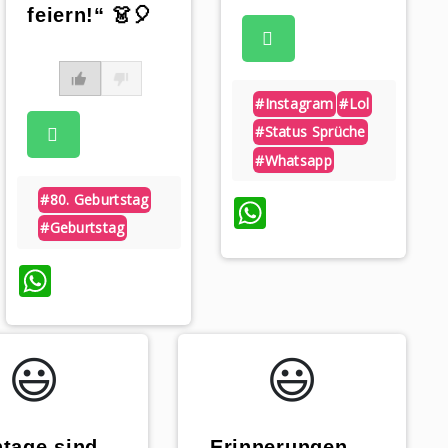
feiern!“ 👗🎈
#instagram
#lol
#status Sprüche
#whatsapp
#80. Geburtstag
WhatsApp
#geburtstag
WhatsApp
😃️
😃️
tage sind
„Erinnerungen