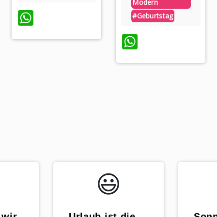
Modern
WhatsApp
#geburtstag
WhatsApp
p
😃️
 wir
„Urlaub ist die
„Sonn