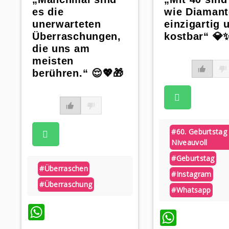
es die
wie Diamant
unerwarteten
einzigartig 
Überraschungen,
kostbar“ 💎
die uns am
meisten
berühren.“ 😌💖🎁
#60. Geburtstag
Niveauvoll
#geburtstag
#überraschen
#instagram
#überraschung
#whatsapp
WhatsApp
Whats