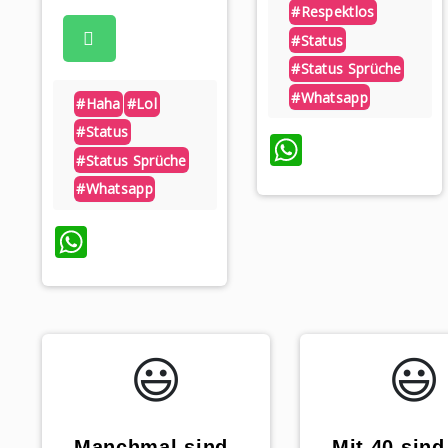
#respektlos
#status
#status Sprüche
#whatsapp
#haha
#lol
#status
WhatsAp
#status Sprüche
#whatsapp
WhatsApp
😃️
😃️
„Manchmal sind
„Mit 40 sind