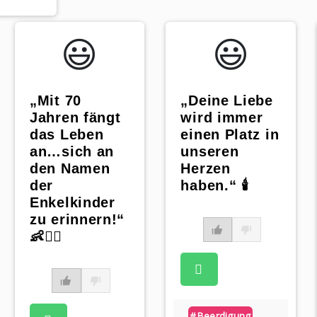
😃️
😃️
„Mit 70
„Deine Liebe
Jahren fängt
wird immer
das Leben
einen Platz in
an…sich an
unseren
den Namen
Herzen
der
haben.“ 🕯
Enkelkinder
zu erinnern!“
👶🙋‍♀️
#beerdigung