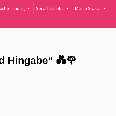
rüche Traurig
Sprüche Liebe
Meme Storys
nd Hingabe“ 💑🌹