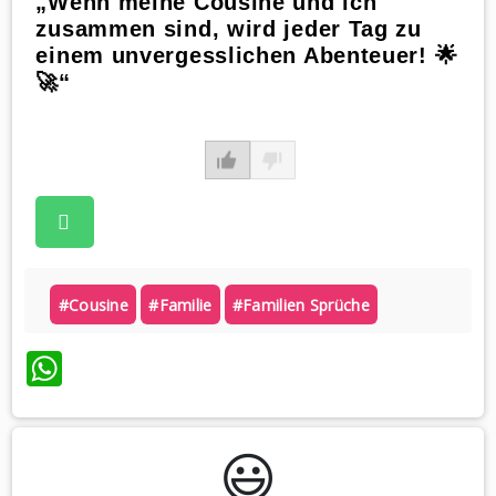
„Wenn meine Cousine und ich
zusammen sind, wird jeder Tag zu
einem unvergesslichen Abenteuer! 🌟
🚀“
#cousine
#familie
#familien Sprüche
WhatsApp
😃️