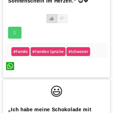
Sonnenschein im Herzen.“ 😊💛
#familie
#familien Sprüche
#schwester
WhatsApp
😃️
„Ich habe meine Schokolade mit