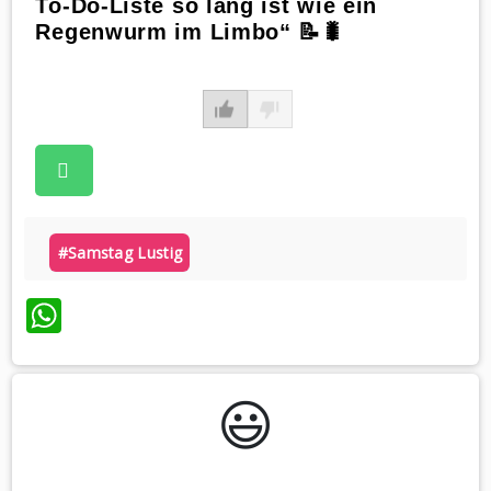
To-Do-Liste so lang ist wie ein
Regenwurm im Limbo“ 📝🐛
#samstag Lustig
WhatsApp
😃️