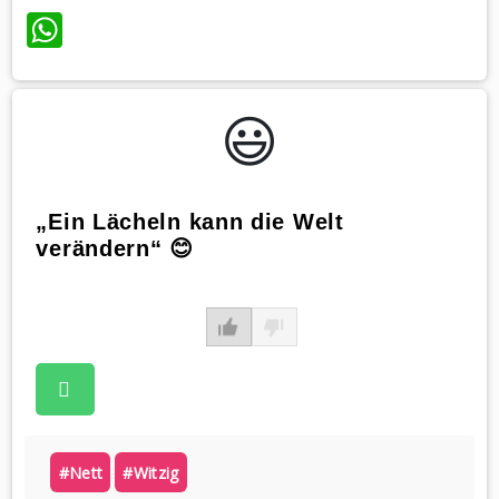
WhatsApp
😃️
„Ein Lächeln kann die Welt
verändern“ 😊
#nett
#witzig