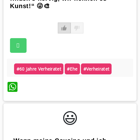
Kunst!“ 😜🎨
#60 Jahre Verheiratet
#ehe
#verheiratet
WhatsApp
😃️