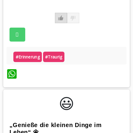
#erinnerung
#traurig
WhatsApp
😃️
„Genieße die kleinen Dinge im
Leben“ 🌼