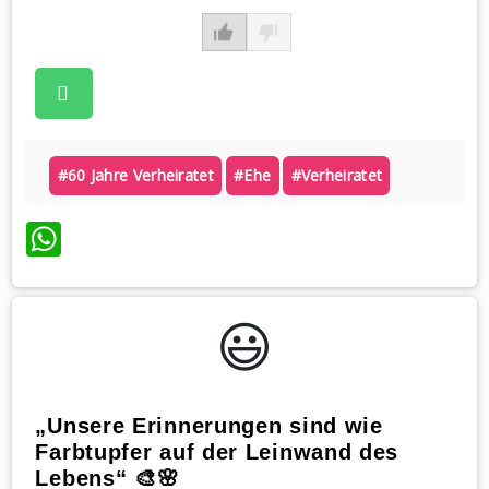
#60 Jahre Verheiratet
#ehe
#verheiratet
WhatsApp
😃️
„Unsere Erinnerungen sind wie
Farbtupfer auf der Leinwand des
Lebens“ 🎨🌸