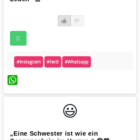
#instagram
#nett
#whatsapp
WhatsApp
😃️
„Eine Schwester ist wie ein