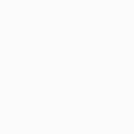
Wie gefällt dir dieser Spruch?