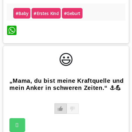
#baby
#erstes Kind
#geburt
WhatsApp
😃️
„Mama, du bist meine Kraftquelle und
mein Anker in schweren Zeiten.“ ⚓️💪