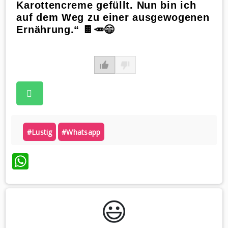
Karottencreme gefüllt. Nun bin ich
auf dem Weg zu einer ausgewogenen
Ernährung.“ 🍫🥕😄
#lustig
#whatsapp
WhatsApp
😃️