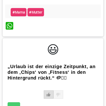
#mama
#mutter
WhatsApp
😃️
„Urlaub ist der einzige Zeitpunkt, an
dem ‚Chips‘ von ‚Fitness‘ in den
Hintergrund rückt.“ 🥔🏋️‍♀️