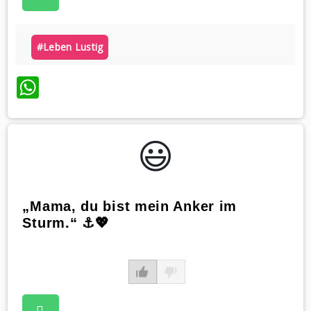
#leben Lustig
WhatsApp
😃️
„Mama, du bist mein Anker im
Sturm.“ ⚓️💖