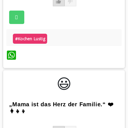
#kochen Lustig
WhatsApp
😃️
„Mama ist das Herz der Familie.“ ❤️
👩‍👧‍👦