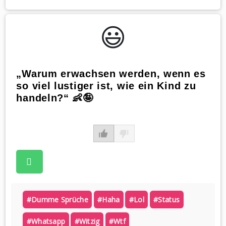
😃️
„Warum erwachsen werden, wenn es
so viel lustiger ist, wie ein Kind zu
handeln?“ 👶🤪
#dumme Sprüche
#haha
#lol
#status
#whatsapp
#witzig
#wtf