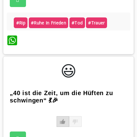
#rip
#ruhe In Frieden
#tod
#trauer
WhatsApp
😃️
„40 ist die Zeit, um die Hüften zu
schwingen“ 💃🎉