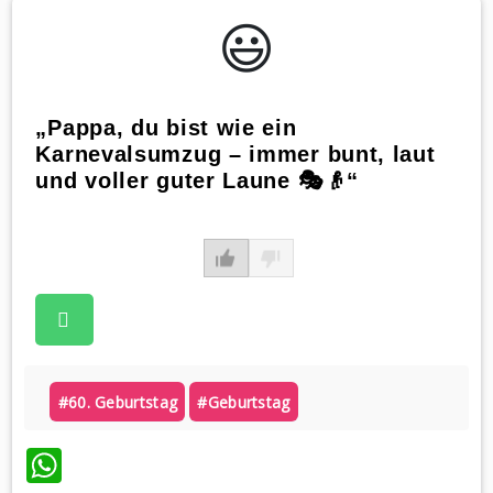
😃️
„Pappa, du bist wie ein
Karnevalsumzug – immer bunt, laut
und voller guter Laune 🎭👴“
#60. Geburtstag
#geburtstag
WhatsApp