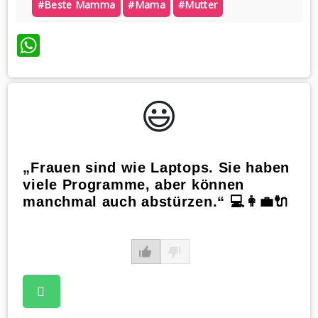
#beste Mamma
#mama
#mutter
WhatsApp
😃️
„Frauen sind wie Laptops. Sie haben
viele Programme, aber können
manchmal auch abstürzen.“ 💻👩‍💼🔌