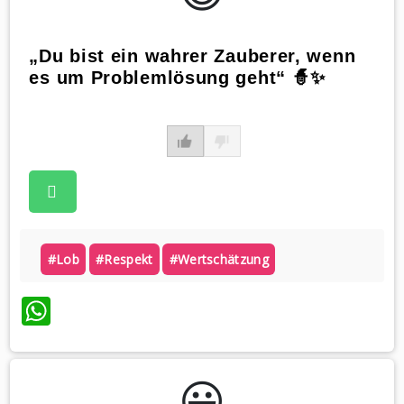
„Du bist ein wahrer Zauberer, wenn
es um Problemlösung geht“ 🧙✨
#lob
#respekt
#wertschätzung
WhatsApp
😃️