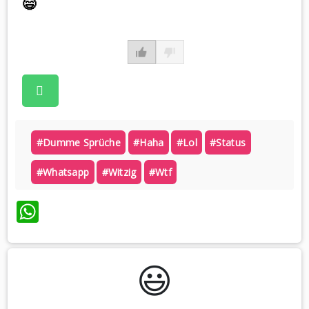
😄
#dumme Sprüche
#haha
#lol
#status
#whatsapp
#witzig
#wtf
WhatsApp
😃️