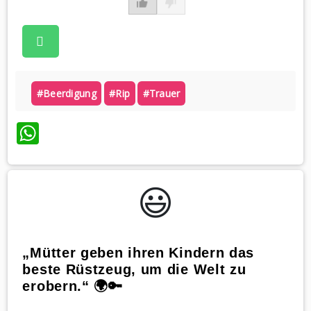
#beerdigung
#rip
#trauer
WhatsApp
😃️
„Mütter geben ihren Kindern das
beste Rüstzeug, um die Welt zu
erobern.“ 🌍🔑