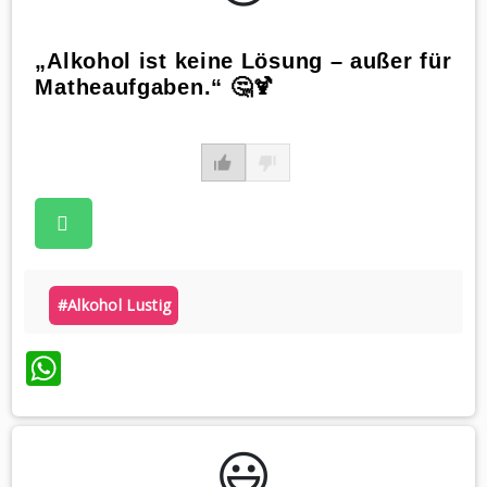
„Alkohol ist keine Lösung – außer für
Matheaufgaben.“ 🤔🍹
#alkohol Lustig
WhatsApp
😃️