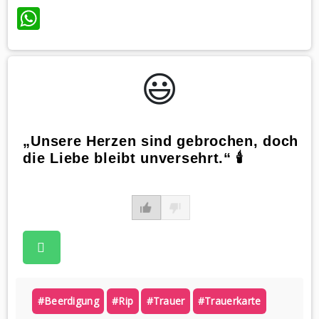
WhatsApp
😃️
„Unsere Herzen sind gebrochen, doch
die Liebe bleibt unversehrt.“ 🕯
#beerdigung
#rip
#trauer
#trauerkarte