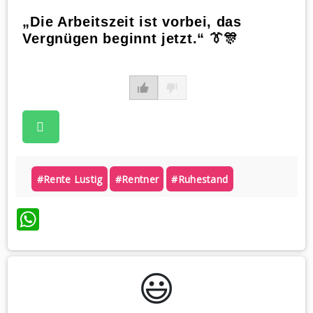
„Die Arbeitszeit ist vorbei, das
Vergnügen beginnt jetzt.“ 👔🎊
#rente Lustig
#rentner
#ruhestand
WhatsApp
😃️