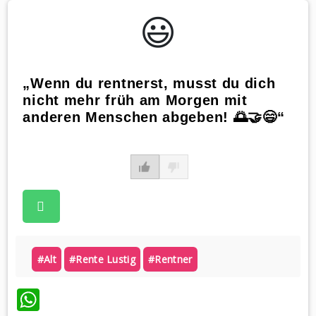
😃️
„Wenn du rentnerst, musst du dich
nicht mehr früh am Morgen mit
anderen Menschen abgeben! 🌅🤝😄“
#alt
#rente Lustig
#rentner
WhatsApp