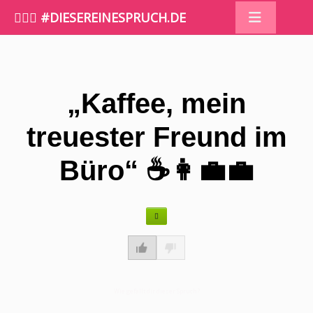
🤷🏼‍♀️ #DIESEREINESPRUCH.DE
„Kaffee, mein
treuester Freund im
Büro“ ☕️👩‍💼💼
Wie gefällt dir dieser Spruch?