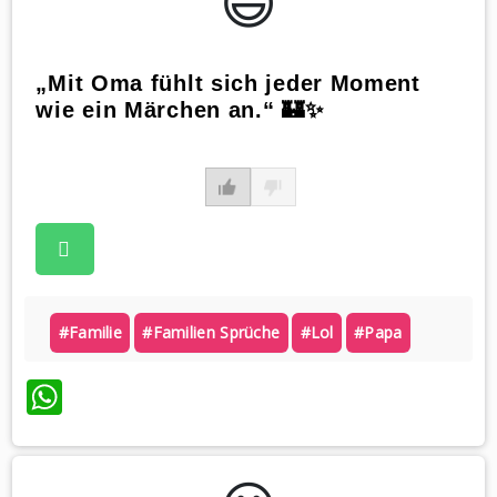
😃️
„Mit Oma fühlt sich jeder Moment
wie ein Märchen an.“ 🏰✨
#familie
#familien Sprüche
#lol
#papa
WhatsApp