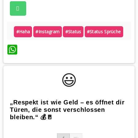
#haha
#instagram
#status
#status Sprüche
WhatsApp
😃️
„Respekt ist wie Geld – es öffnet dir
Türen, die sonst verschlossen
bleiben.“ 💰🚪