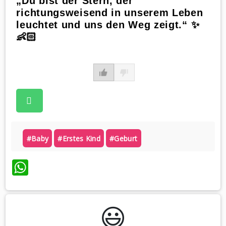
„Du bist der Stern, der
richtungsweisend in unserem Leben
leuchtet und uns den Weg zeigt.“ ✨
👶🏻
#baby
#erstes Kind
#geburt
WhatsApp
😃️