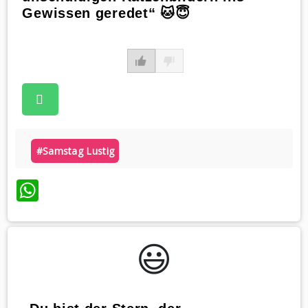
Gewissen geredet“ 🐱😇
#samstag Lustig
WhatsApp
😃️