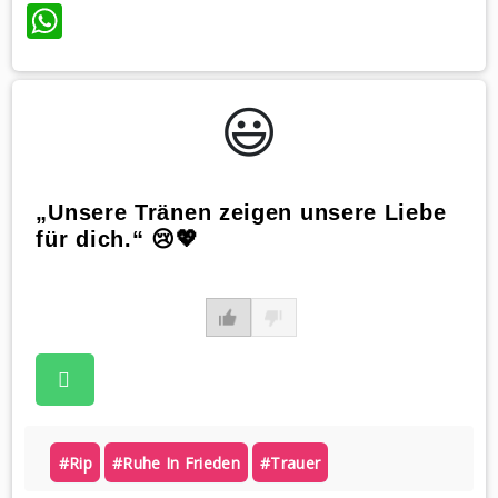
WhatsApp
😃️
„Unsere Tränen zeigen unsere Liebe
für dich.“ 😢💖
#rip
#ruhe In Frieden
#trauer