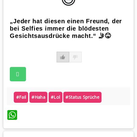
„Jeder hat diesen einen Freund, der
bei Selfies immer die blödesten
Gesichtsausdrücke macht.“ 🤳😝
#fail
#haha
#lol
#status Sprüche
WhatsApp