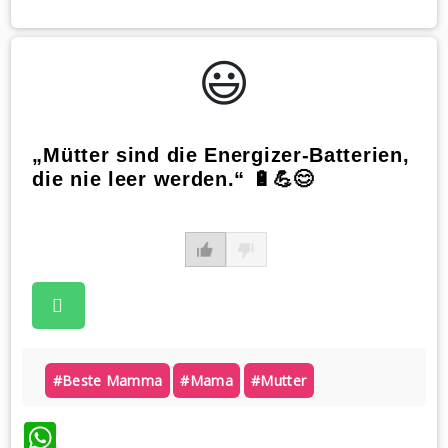
😃️
„Mütter sind die Energizer-Batterien,
die nie leer werden.“ 🔋💪😊
#beste Mamma
#mama
#mutter
WhatsApp