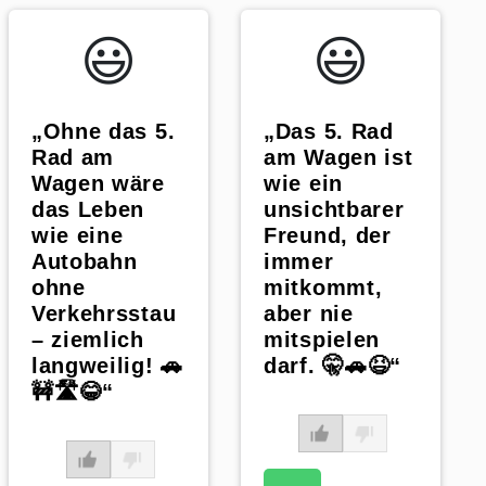
😃️
😃️
„Ohne das 5.
„Das 5. Rad
Rad am
am Wagen ist
Wagen wäre
wie ein
das Leben
unsichtbarer
wie eine
Freund, der
Autobahn
immer
ohne
mitkommt,
Verkehrsstau
aber nie
– ziemlich
mitspielen
langweilig! 🚗
darf. 🤫🚗😆“
🚧🛣️😂“