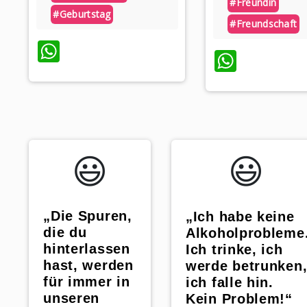
#freundin
#geburtstag
#freundschaft
WhatsApp
Whats
😃️
😃️
„Die Spuren,
„Ich habe keine
die du
Alkoholprobleme
hinterlassen
Ich trinke, ich
hast, werden
werde betrunken
für immer in
ich falle hin.
unseren
Kein Problem!“