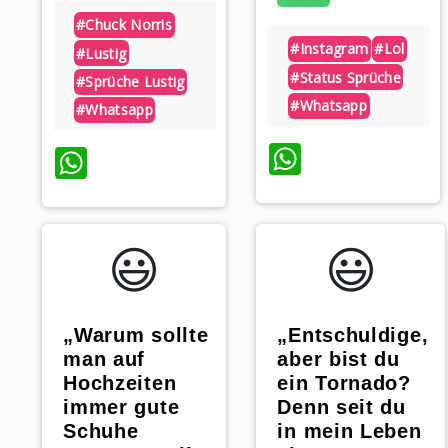
#chuck Norris
#instagram
#lol
#lustig
#status Sprüche
#sprüche Lustig
#whatsapp
#whatsapp
WhatsAp
WhatsApp
😃️
😃️
„Warum sollte
„Entschuldige,
man auf
aber bist du
Hochzeiten
ein Tornado?
immer gute
Denn seit du
Schuhe
in mein Leben