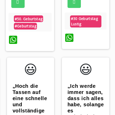
#30 Geburtstag
#50. Geburtstag
Lustig
#geburtstag
WhatsApp
WhatsApp
p
😃️
😃️
„Hoch die
„Ich werde
Tassen auf
immer sagen,
eine schnelle
dass ich alles
und
habe, solange
vollständige
es