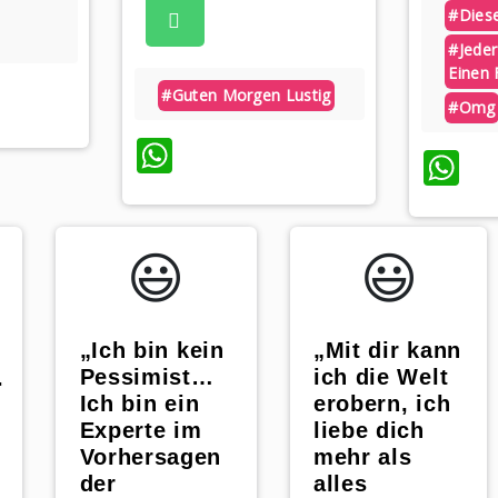
#diese
#jeder
Einen 
App
#guten Morgen Lustig
#omg
WhatsApp
W
😃️
😃️
„Mit dir kann
„Ich bin kein
ich die Welt
Pessimist…
.
erobern, ich
Ich bin ein
liebe dich
Experte im
,
mehr als
Vorhersagen
alles
der