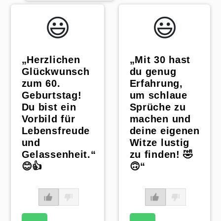
😃️
😃️
„Mit 30 hast
„Herzlichen
du genug
Glückwunsch
Erfahrung,
zum 60.
um schlaue
Geburtstag!
Sprüche zu
Du bist ein
machen und
Vorbild für
deine eigenen
Lebensfreude
Witze lustig
und
zu finden! 🤣
Gelassenheit.“
🙃“
😊👍