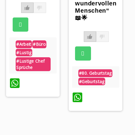
wundervollen
Menschen“
📖🌟
#arbeit
#büro
#lustig
#lustige Chef
Sprüche
#80. Geburtstag
WhatsApp
#geburtstag
WhatsApp
p