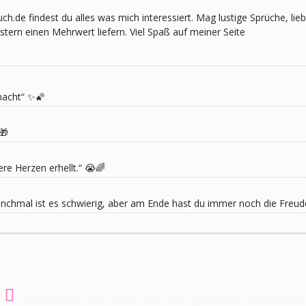
pruch.de findest du alles was mich interessiert. Mag lustige Sprüche,
ern einen Mehrwert liefern. Viel Spaß auf meiner Seite
macht“ ✨🌠
🎁
re Herzen erhellt.“ 😭🌈
 Manchmal ist es schwierig, aber am Ende hast du immer noch die Freu
Weitere Sprüche die dir gefallen könnten