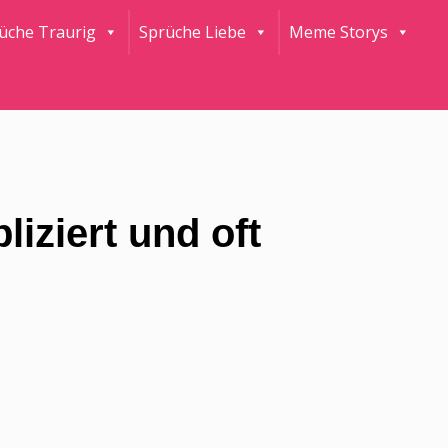
rüche Traurig
Sprüche Liebe
Meme Storys
iziert und oft