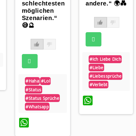
andere.“ 🌍💑
schlechtesten
möglichen
Szenarien.“
😅🔮
#ich Liebe Dich
#liebe
p
#liebessprüche
#haha
#lol
#verliebt
#status
WhatsAp
#status Sprüche
#whatsapp
WhatsApp