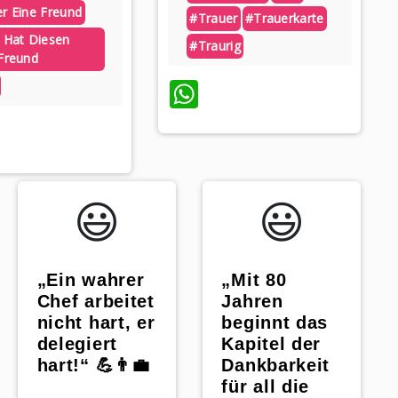
r Eine Freund
#trauer
#trauerkarte
 Hat Diesen
#traurig
Freund
WhatsApp
hatsApp
😃️
😃️
„Ein wahrer
„Mit 80
Chef arbeitet
Jahren
nicht hart, er
beginnt das
delegiert
Kapitel der
hart!“ 💪👨‍💼
Dankbarkeit
für all die