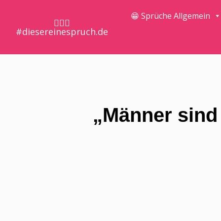
😁 Sprüche Allgemein
🤷🏼‍♀️
#diesereinespruch.de
„Männer sind 