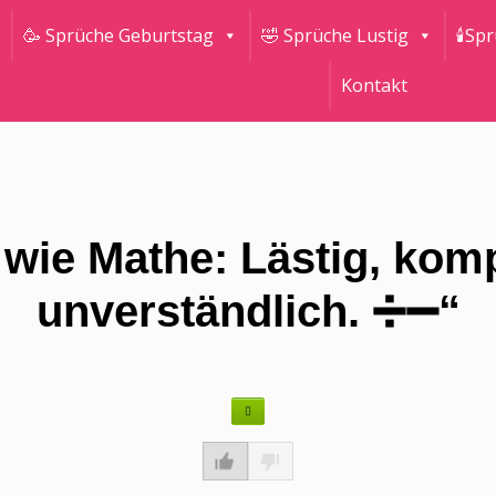
🥳 Sprüche Geburtstag
🤣 Sprüche Lustig
🕯Sp
Kontakt
wie Mathe: Lästig, kompl
unverständlich. ➗➖“