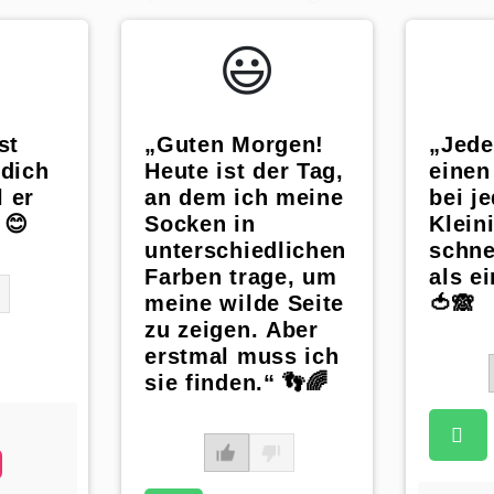
😃️
st
„Guten Morgen!
„Jede
 dich
Heute ist der Tag,
einen
 er
an dem ich meine
bei j
 😊
Socken in
Klein
unterschiedlichen
schne
Farben trage, um
als e
meine wilde Seite
🍅🙈
zu zeigen. Aber
erstmal muss ich
sie finden.“ 👣🌈