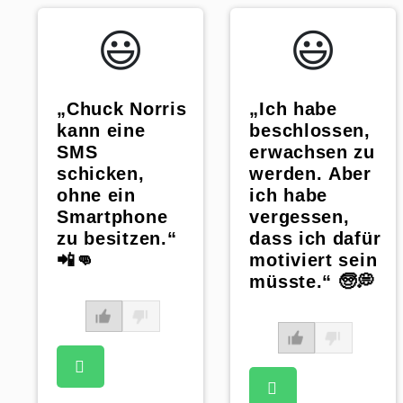
😃️
😃️
„Chuck Norris
„Ich habe
kann eine
beschlossen,
SMS
erwachsen zu
schicken,
werden. Aber
ohne ein
ich habe
Smartphone
vergessen,
zu besitzen.“
dass ich dafür
📲👊
motiviert sein
müsste.“ 🧓💭