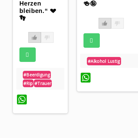
Herzen
🍻🤪
bleiben.“ 💔
👣
#alkohol Lustig
WhatsAp
#beerdigung
#rip
#trauer
WhatsApp