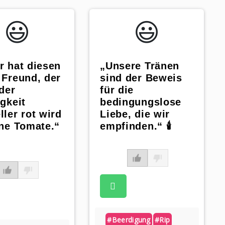
😃️
😃️
r hat diesen
„Unsere Tränen
 Freund, der
sind der Beweis
eder
für die
igkeit
bedingungslose
ller rot wird
Liebe, die wir
ine Tomate.“
empfinden.“ 🕯
#beerdigung
#rip