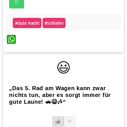
#gute Nacht
#schlafen
WhatsApp
😃️
„Das 5. Rad am Wagen kann zwar
nichts tun, aber es sorgt immer für
gute Laune! 🚗😄🎶“