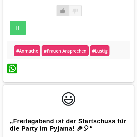
#anmache
#frauen Ansprechen
#lustig
WhatsApp
😃️
„Freitagabend ist der Startschuss für
die Party im Pyjama! 🎉🎈“