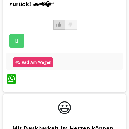
zurück! 🚗📢😄“
#5 Rad Am Wagen
WhatsApp
😃️
„Mit Dankbarkeit im Herzen können