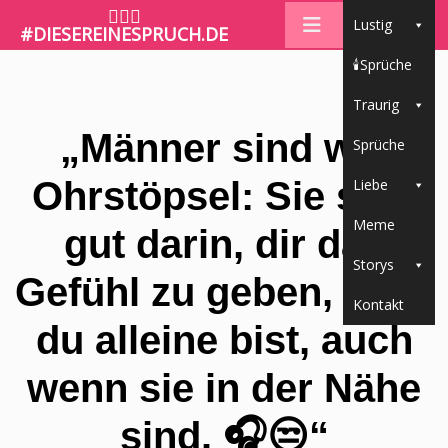
🤷🏼‍♀️
Lustig
#DIESEREINESPRUCH.DE
🕯Sprüche
Traurig
„Männer sind wie
Sprüche
Ohrstöpsel: Sie sind
Liebe
Meme
gut darin, dir das
Storys
Gefühl zu geben, dass
Kontakt
du alleine bist, auch
wenn sie in der Nähe
sind. 🎧😒“