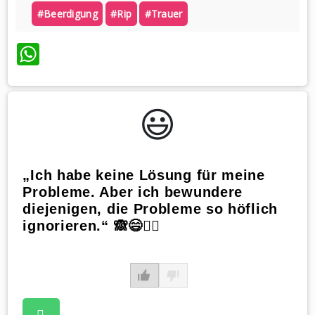
#beerdigung
#rip
#trauer
WhatsApp
😃️
„Ich habe keine Lösung für meine
Probleme. Aber ich bewundere
diejenigen, die Probleme so höflich
ignorieren.“ 🙈😄🤷‍♀️