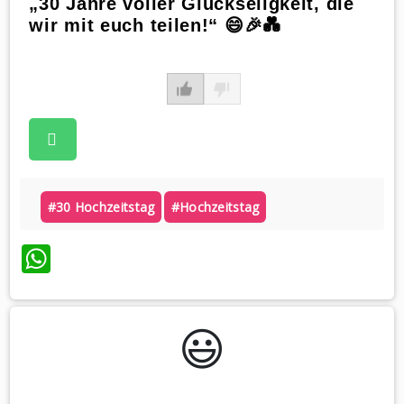
„30 Jahre voller Glückseligkeit, die
wir mit euch teilen!“ 😄🎉💑
#30 Hochzeitstag
#hochzeitstag
WhatsApp
😃️