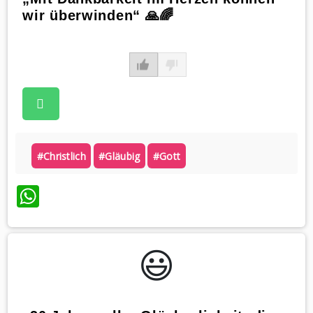
wir überwinden“ 🙏🌈
#christlich
#gläubig
#gott
WhatsApp
😃️