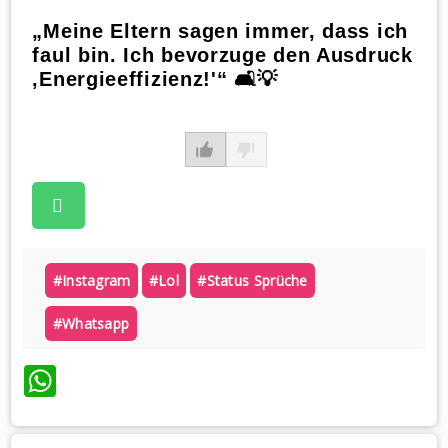
„Meine Eltern sagen immer, dass ich
faul bin. Ich bevorzuge den Ausdruck
‚Energieeffizienz!'“ 🛋️💡
#instagram
#lol
#status Sprüche
#whatsapp
WhatsApp