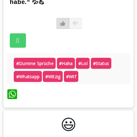
habe.“ 💦💪
#dumme Sprüche
#haha
#lol
#status
#whatsapp
#witzig
#wtf
WhatsApp
😃️