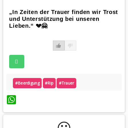
„In Zeiten der Trauer finden wir Trost
und Unterstützung bei unseren
Lieben.“ 💔🤗
#beerdigung
#rip
#trauer
WhatsApp
😃️