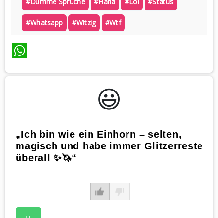
#dumme Sprüche
#haha
#lol
#status
#whatsapp
#witzig
#wtf
WhatsApp
😃️
„Ich bin wie ein Einhorn – selten,
magisch und habe immer Glitzerreste
überall ✨🦄“