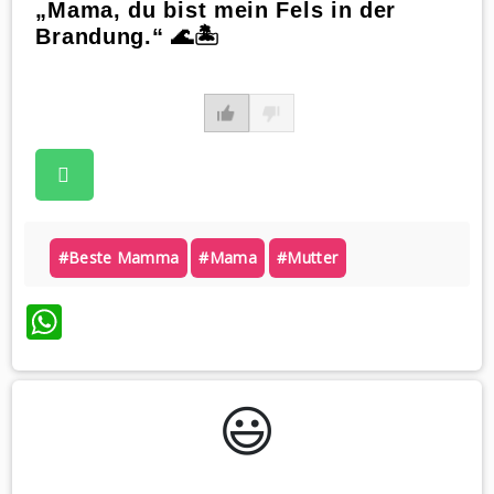
„Mama, du bist mein Fels in der
Brandung.“ 🌊🏝️
#beste Mamma
#mama
#mutter
WhatsApp
😃️