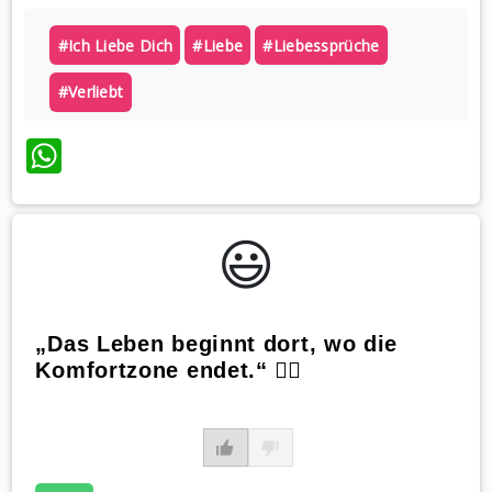
#ich Liebe Dich
#liebe
#liebessprüche
#verliebt
WhatsApp
😃️
„Das Leben beginnt dort, wo die
Komfortzone endet.“ ☝🏻