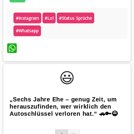
#instagram
#lol
#status Sprüche
#whatsapp
WhatsApp
😃️
„Sechs Jahre Ehe – genug Zeit, um
herauszufinden, wer wirklich den
Autoschlüssel verloren hat.“ 🚗🔑😂