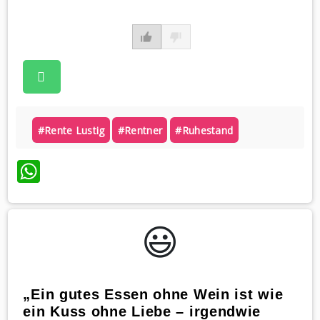
#rente Lustig
#rentner
#ruhestand
WhatsApp
😃️
„Ein gutes Essen ohne Wein ist wie
ein Kuss ohne Liebe – irgendwie