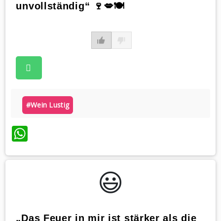
unvollständig“ 🍷💋🍽️
#wein Lustig
WhatsApp
😃️
„Das Feuer in mir ist stärker als die