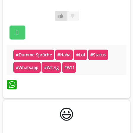
#dumme Sprüche
#haha
#lol
#status
#whatsapp
#witzig
#wtf
WhatsApp
😃️