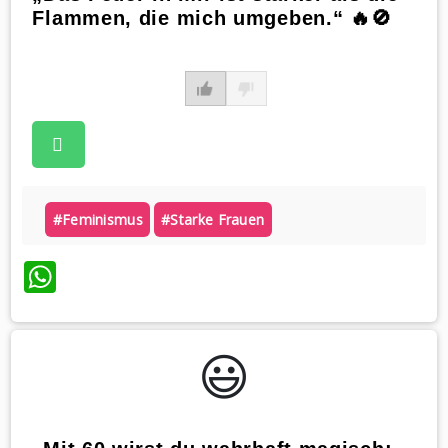
Flammen, die mich umgeben.“ 🔥🚫
#feminismus
#starke Frauen
WhatsApp
😃️