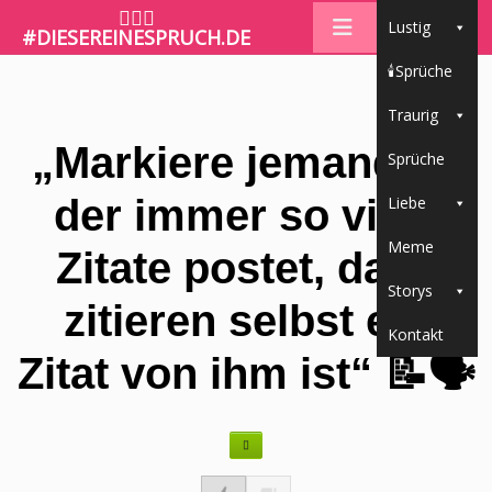
🤷🏼‍♀️
Lustig
#DIESEREINESPRUCH.DE
🕯Sprüche
Traurig
„Markiere jemanden,
Sprüche
der immer so viele
Liebe
Meme
Zitate postet, dass
Storys
zitieren selbst ein
Kontakt
Zitat von ihm ist“ 📝🗣️