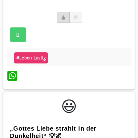
#leben Lustig
WhatsApp
😃️
„Gottes Liebe strahlt in der
Dunkelheit“ 💡🌌