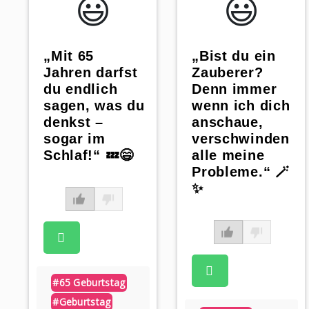
😃️
😃️
„Mit 65
„Bist du ein
Jahren darfst
Zauberer?
du endlich
Denn immer
sagen, was du
wenn ich dich
denkst –
anschaue,
sogar im
verschwinden
Schlaf!“ 💤😄
alle meine
Probleme.“ 🪄
✨
#65 Geburtstag
#geburtstag