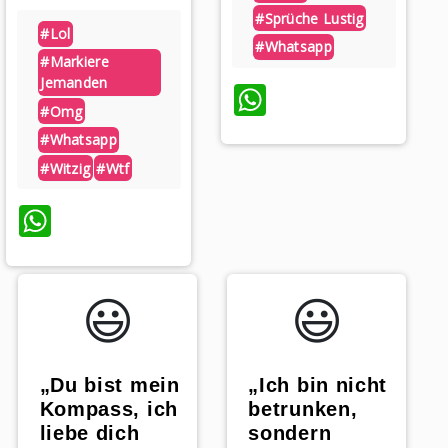
#sprüche Lustig
#lol
#whatsapp
#markiere
Jemanden
WhatsApp
#omg
#whatsapp
#witzig
#wtf
WhatsApp
😃️
😃️
„Du bist mein
„Ich bin nicht
Kompass, ich
betrunken,
liebe dich
sondern