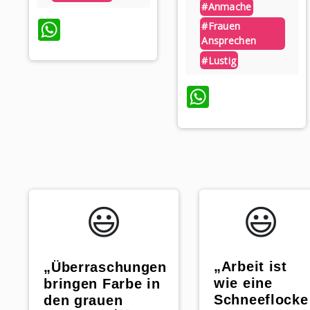
#anmache
WhatsApp
#frauen
Ansprechen
#lustig
WhatsAp
😃️
😃️
„Arbeit ist
„Überraschungen
wie eine
bringen Farbe in
Schneeflocke
den grauen