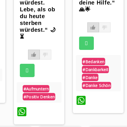
würdest.
deine Hilfe.“
Lebe, als ob
🙏🌟
du heute
sterben
würdest.“ 🌙
⏳
#bedanken
#dankbarkeit
#danke
#danke Schön
pp
#aufmuntern
#positiv Denken
WhatsAp
WhatsApp