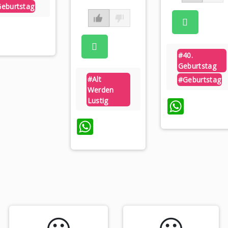
eburtstag
WhatsApp
#40.
Geburtstag
#alt
#geburtstag
Werden
What
Lustig
WhatsApp