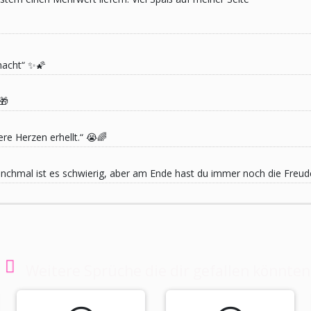
macht“ ✨🌠
🎁
re Herzen erhellt.“ 😭🌈
 Manchmal ist es schwierig, aber am Ende hast du immer noch die Freu
Weitere Sprüche die dir gefallen könnten