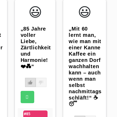
😃️
😃️
„85 Jahre
„Mit 60
voller
t
lernt man,
Liebe,
wie man mit
Zärtlichkeit
r
einer Kanne
und
Kaffee ein
Harmonie!
ganzen Dorf
❤️💑“
wachhalten
kann – auch
wenn man
selbst
nachmittags
schläft!“ ☕
😴
#85