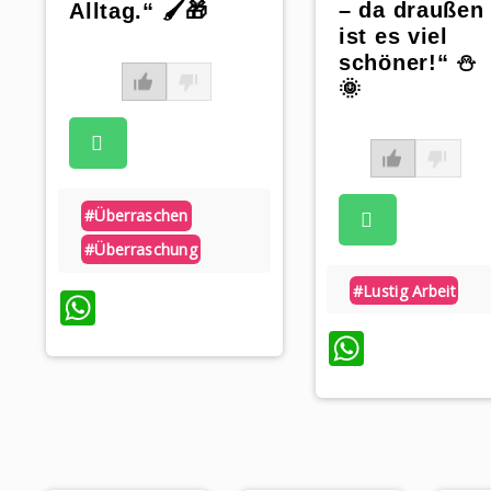
– da draußen
Alltag.“ 🖌️🎁
ist es viel
schöner!“ ⛄️
🌞
#überraschen
#überraschung
#lustig Arbeit
WhatsApp
WhatsA