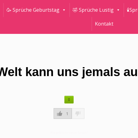
🥳 Sprüche Geburtstag
🤣 Sprüche Lustig
🕯Sp
Kontakt
 Welt kann uns jemals a
1
Wie gefällt dir dieser Spruch?