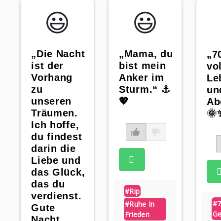
😃️
😃️
„Die Nacht
„Mama, du
„7
ist der
bist mein
vol
Vorhang
Anker im
Le
zu
Sturm.“ ⚓️
un
unseren
💖
Ab
Träumen.
🌞
Ich hoffe,
du findest
darin die
Liebe und
das Glück,
das du
#rip
verdienst.
#
#ruhe In
Gute
Ge
Frieden
Nacht,