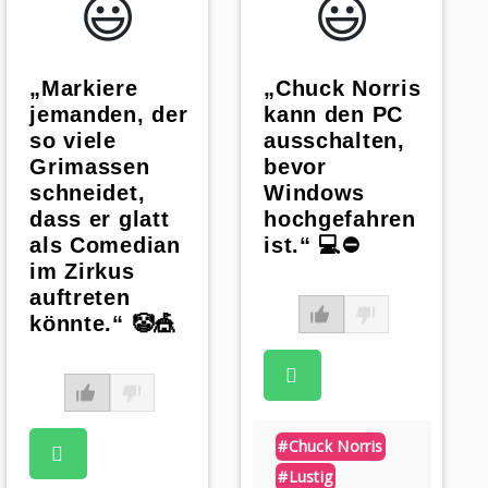
😃️
😃️
„Markiere
„Chuck Norris
jemanden, der
kann den PC
so viele
ausschalten,
Grimassen
bevor
schneidet,
Windows
dass er glatt
hochgefahren
als Comedian
ist.“ 💻⛔
im Zirkus
auftreten
könnte.“ 🤡🎪
#chuck Norris
#lustig