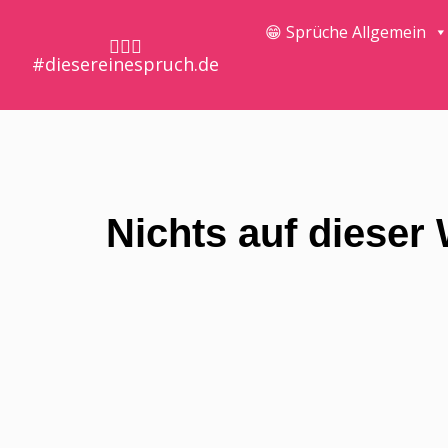
😁 Sprüche Allgemein
🤷🏼‍♀️
#diesereinespruch.de
Nichts auf dieser