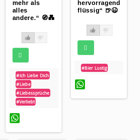
mehr als
hervorragend
alles
flüssig“ 🍺😉
andere.“ 🧭💑
#bier Lustig
#ich Liebe Dich
WhatsApp
#liebe
#liebessprüche
#verliebt
p
WhatsApp