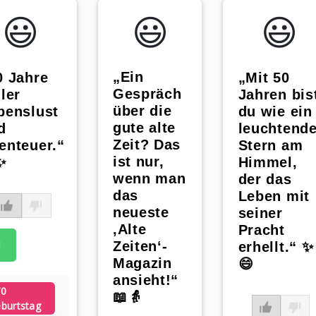
😃️
😃️
😃️
„Ein
0 Jahre
„Mit 50
Gespräch
ler
Jahren bis
über die
benslust
du wie ein
gute alte
d
leuchtende
Zeit? Das
enteuer.“
Stern am
ist nur,
✨
Himmel,
wenn man
der das
das
Leben mit
neueste
seiner
‚Alte
Pracht
Zeiten‘-
erhellt.“ ✨
Magazin
😄
ansieht!“
70
📖👵
burtstag