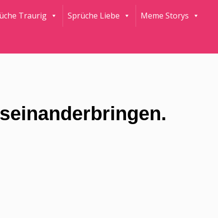
rüche Traurig
Sprüche Liebe
Meme Storys
useinanderbringen.