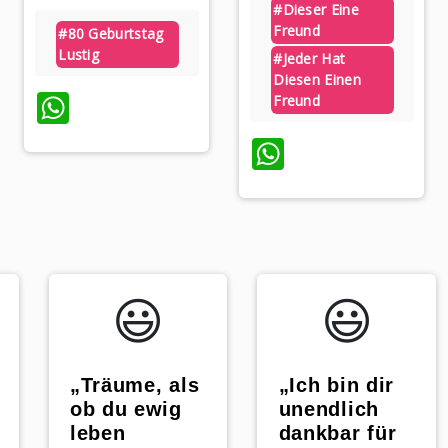
#dieser Eine
Freund
#80 Geburtstag
Lustig
#jeder Hat
Diesen Einen
WhatsApp
Freund
p
WhatsApp
😃️
😃️
„Träume, als
„Ich bin dir
ob du ewig
unendlich
leben
dankbar für