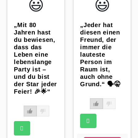
😃️
😃️
„Mit 80
„Jeder hat
Jahren hast
diesen einen
du bewiesen,
Freund, der
dass das
immer die
Leben eine
lauteste
lebenslange
Person im
Party ist –
Raum ist,
und du bist
auch ohne
der Star jeder
Grund.“ 🗣️🤫
Feier! 🎉🌟“