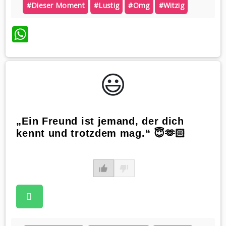
#dieser Moment
#lustig
#omg
#witzig
WhatsApp
😃️
„Ein Freund ist jemand, der dich
kennt und trotzdem mag.“ 😇🫶🏻