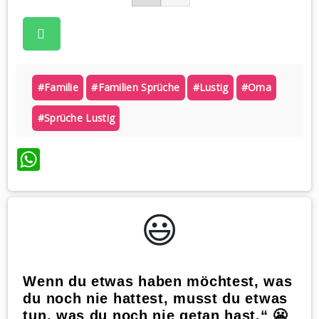
#familie
#familien Sprüche
#lustig
#oma
#sprüche Lustig
WhatsApp
😃️
Wenn du etwas haben möchtest, was
du noch nie hattest, musst du etwas
tun, was du noch nie getan hast.“ 😬