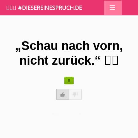
🤷🏼‍♀️ #DIESEREINESPRUCH.DE
„Schau nach vorn,
nicht zurück.“ ✋🏻
Wie gefällt dir dieser Spruch?