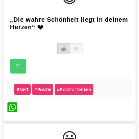
„Die wahre Schönheit liegt in deinem
Herzen“ ❤️
#nett
#positiv
#positiv Denken
WhatsApp
😃️