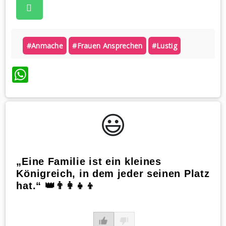
#anmache
#frauen Ansprechen
#lustig
WhatsApp
😃️
„Eine Familie ist ein kleines
Königreich, in dem jeder seinen Platz
hat.“ 👑👨‍👩‍👧‍👦