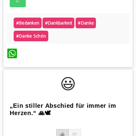
#bedanken
#dankbarkeit
#danke
#danke Schön
WhatsApp
😃️
„Ein stiller Abschied für immer im
Herzen.“ 🙏🕊️