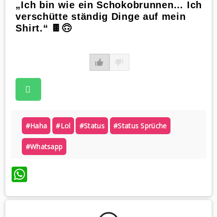
„Ich bin wie ein Schokobrunnen… Ich
verschütte ständig Dinge auf mein
Shirt.“ 🍫🙃
#haha
#lol
#status
#status Sprüche
#whatsapp
WhatsApp