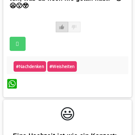
😦😮😲
#nachdenken
#weisheiten
WhatsApp
😃️