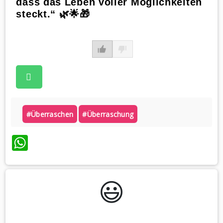
dass das Leben voller Möglichkeiten
steckt.“ 🌿🌟🎁
#überraschen
#überraschung
WhatsApp
😃️