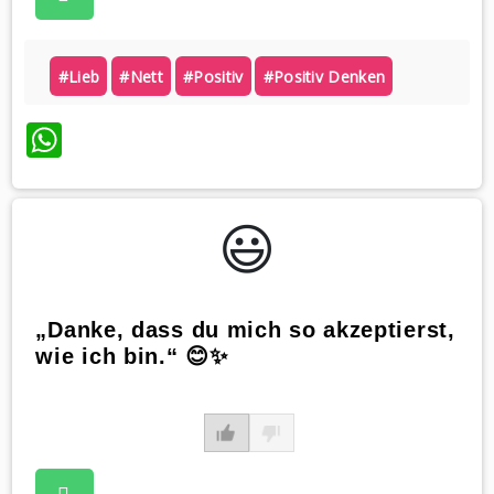
#lieb
#nett
#positiv
#positiv Denken
WhatsApp
😃️
„Danke, dass du mich so akzeptierst,
wie ich bin.“ 😊✨