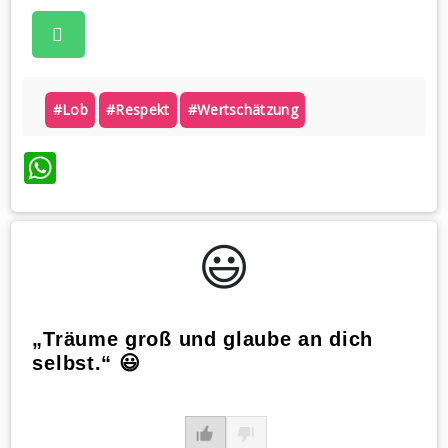
#lob
#respekt
#wertschätzung
WhatsApp
😃️
„Träume groß und glaube an dich
selbst.“ 😃