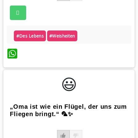
#des Lebens
#weisheiten
WhatsApp
😃️
„Oma ist wie ein Flügel, der uns zum
Fliegen bringt.“ 🦜✨