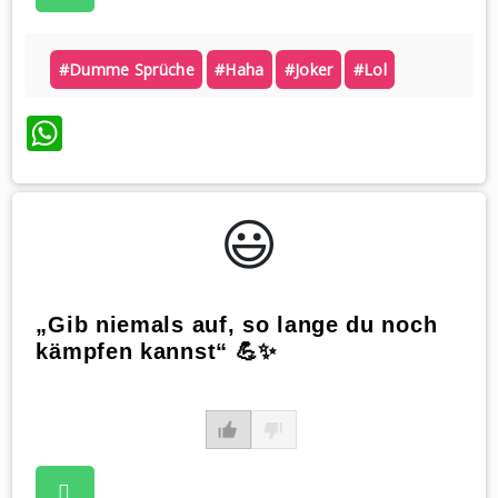
#dumme Sprüche
#haha
#joker
#lol
WhatsApp
😃️
„Gib niemals auf, so lange du noch
kämpfen kannst“ 💪✨