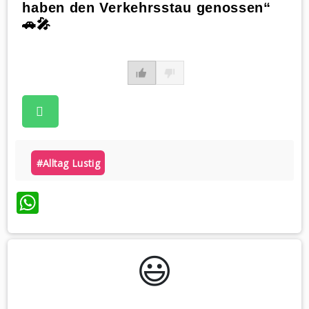
haben den Verkehrsstau genossen“
🚗🎤
#alltag Lustig
WhatsApp
😃️