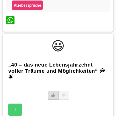
#liebessprüche
WhatsApp
😃️
„40 – das neue Lebensjahrzehnt
voller Träume und Möglichkeiten“ 💭
🌟