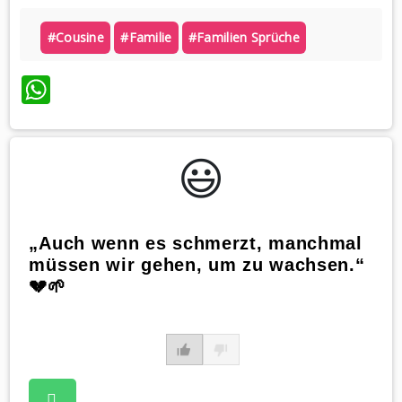
#cousine
#familie
#familien Sprüche
WhatsApp
😃️
„Auch wenn es schmerzt, manchmal
müssen wir gehen, um zu wachsen.“
💔🌱