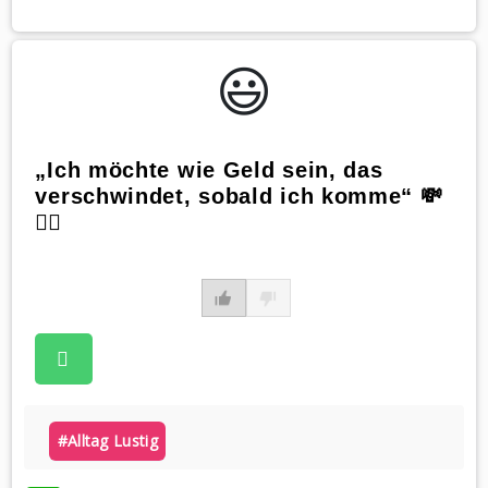
😃️
„Ich möchte wie Geld sein, das
verschwindet, sobald ich komme“ 💸
🏃‍♀️
#alltag Lustig