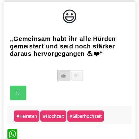
😃️
„Gemeinsam habt ihr alle Hürden
gemeistert und seid noch stärker
daraus hervorgegangen 💪❤️“
#heiraten
#hochzeit
#silberhochzeit
WhatsApp