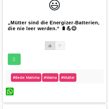
😃️
„Mütter sind die Energizer-Batterien,
die nie leer werden.“ 🔋💪😊
#beste Mamma
#mama
#mutter
WhatsApp