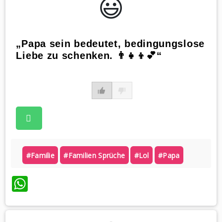
😃️
„Papa sein bedeutet, bedingungslose
Liebe zu schenken. 👨‍👧‍👦💕“
#familie
#familien Sprüche
#lol
#papa
WhatsApp