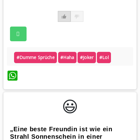
#dumme Sprüche
#haha
#joker
#lol
WhatsApp
😃️
„Eine beste Freundin ist wie ein
Strahl Sonnenschein in einer