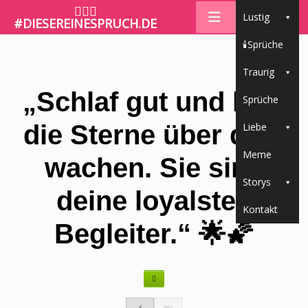
🤷🏼‍♀️
Lustig
#DIESEREINESPRUCH.DE
🕯Sprüche
Traurig
„Schlaf gut und lass
Sprüche
die Sterne über dich
Liebe
Meme
wachen. Sie sind
Storys
deine loyalsten
Kontakt
Begleiter.“ 🌟🌠