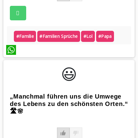
#familie
#familien Sprüche
#lol
#papa
WhatsApp
😃️
„Manchmal führen uns die Umwege
des Lebens zu den schönsten Orten.“
🛣️🌸