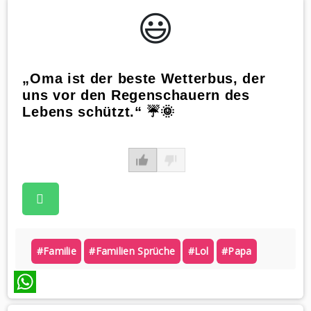
😃️
„Oma ist der beste Wetterbus, der
uns vor den Regenschauern des
Lebens schützt.“ ☔️🌞
#familie
#familien Sprüche
#lol
#papa
WhatsApp