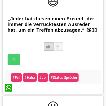
😃️
„Jeder hat diesen einen Freund, der
immer die verrücktesten Ausreden
hat, um ein Treffen abzusagen.“ 🤥🤷‍♀️
#fail
#haha
#lol
#status Sprüche
WhatsApp