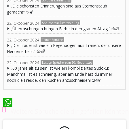
22. Oktober 2024
Sprüche Erinnerung
„Die schönsten Erinnerungen sind aus Sternenstaub
gemacht“ ✨🌠
22. Oktober 2024
Sprüche zur Überraschung
„Überraschungen bringen Farbe in den grauen Alltag.“ 🎨🎁
22. Oktober 2024
Trauer Sprüche
„Die Trauer ist wie ein Regenbogen aus Tränen, der unsere
Herzen erhellt.“ 😭🌈
22. Oktober 2024
Lustige Sprüche zum 60. Geburtstag
„60 Jahre alt zu sein ist wie ein kompliziertes Sudoku:
Manchmal ist es schwierig, aber am Ende hast du immer
noch die Freude, den Kuchen anzuschneiden! 🧩🎂“
Weitere Sprüche die dir gefallen könnten
WhatsApp