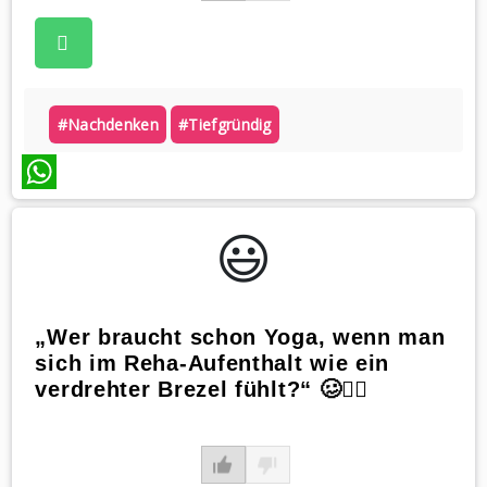
#nachdenken
#tiefgründig
WhatsApp
😃️
„Wer braucht schon Yoga, wenn man
sich im Reha-Aufenthalt wie ein
verdrehter Brezel fühlt?“ 🥴🧘‍♀️