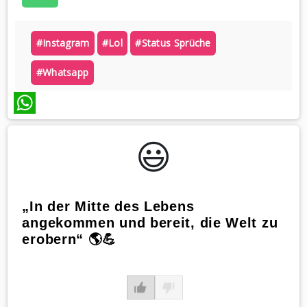
#instagram
#lol
#status Sprüche
#whatsapp
WhatsApp
😃️
„In der Mitte des Lebens
angekommen und bereit, die Welt zu
erobern“ 🌎💪