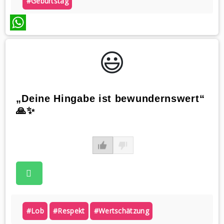
#geburtstag
WhatsApp
😃️
„Deine Hingabe ist bewundernswert“
🙏✨
#lob
#respekt
#wertschätzung