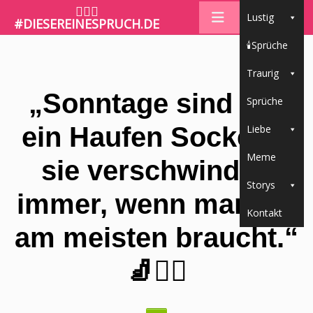
🤷🏼‍♀️
Lustig
#DIESEREINESPRUCH.DE
🕯Sprüche
Traurig
„Sonntage sind wie
Sprüche
ein Haufen Socken –
Liebe
Meme
sie verschwinden
Storys
immer, wenn man sie
Kontakt
am meisten braucht.“
🧦🤷‍♀️