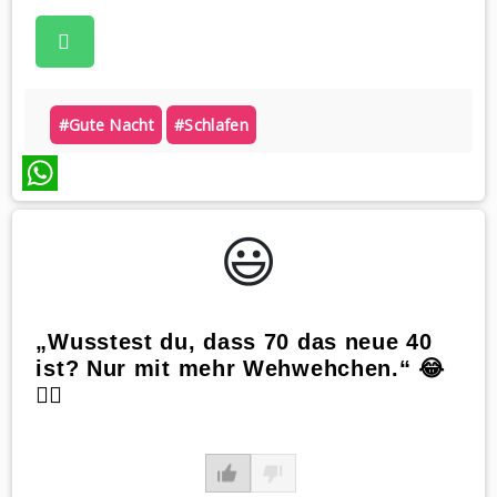
#gute Nacht
#schlafen
WhatsApp
😃️
„Wusstest du, dass 70 das neue 40
ist? Nur mit mehr Wehwehchen.“ 😂
🤷‍♀️