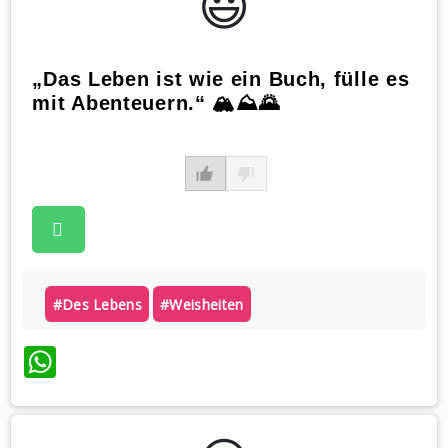
😃️
„Das Leben ist wie ein Buch, fülle es
mit Abenteuern.“ 🏔⛰🌄
#des Lebens
#weisheiten
WhatsApp