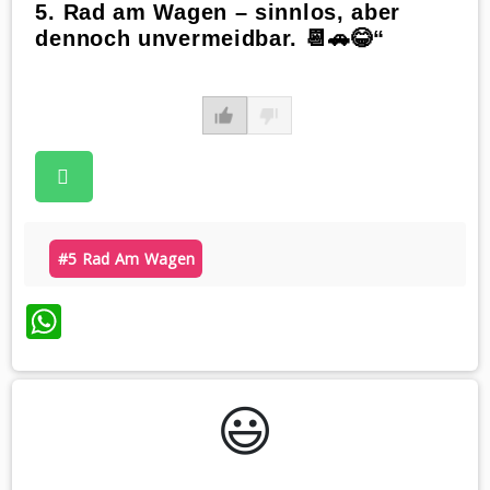
5. Rad am Wagen – sinnlos, aber
dennoch unvermeidbar. 📆🚗😂“
#5 Rad Am Wagen
WhatsApp
😃️