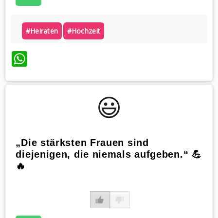
#heiraten
#hochzeit
WhatsApp
😃️
„Die stärksten Frauen sind
diejenigen, die niemals aufgeben.“ 💪
🔥