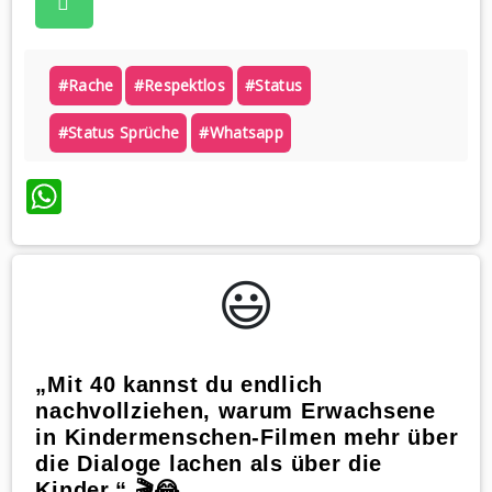
#rache
#respektlos
#status
#status Sprüche
#whatsapp
WhatsApp
😃️
„Mit 40 kannst du endlich
nachvollziehen, warum Erwachsene
in Kindermenschen-Filmen mehr über
die Dialoge lachen als über die
Kinder.“ 🎬😂