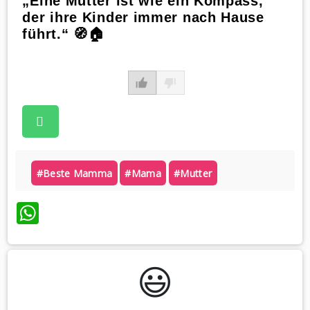
„Eine Mutter ist wie ein Kompass,
der ihre Kinder immer nach Hause
führt.“ 🧭🏠
#beste Mamma
#mama
#mutter
WhatsApp
😃️