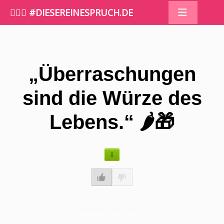
🤷🏼‍♀️ #DIESEREINESPRUCH.DE
„Überraschungen
sind die Würze des
Lebens.“ 🌶️🎁
Wie gefällt dir dieser Spruch?