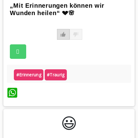
„Mit Erinnerungen können wir
Wunden heilen“ 💔🌸
#erinnerung
#traurig
WhatsApp
😃️