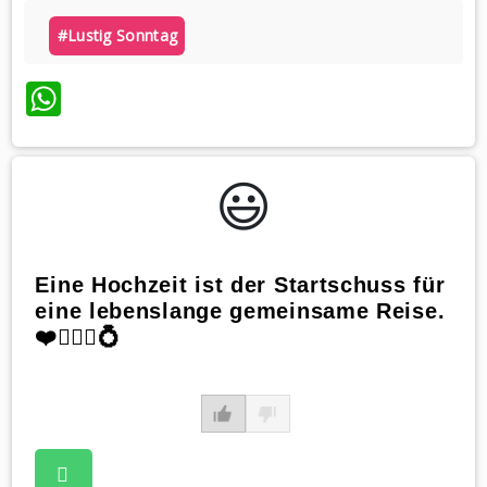
#lustig Sonntag
WhatsApp
😃️
Eine Hochzeit ist der Startschuss für
eine lebenslange gemeinsame Reise.
❤️👰🏼‍♀️💍