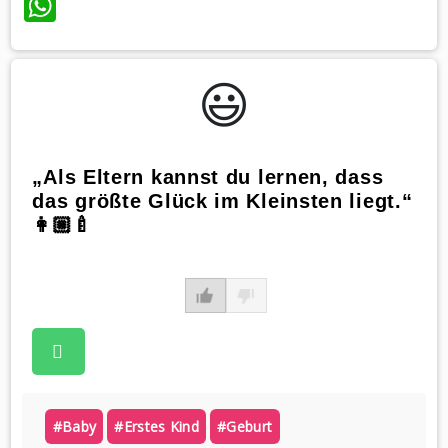
WhatsApp
😃️
„Als Eltern kannst du lernen, dass
das größte Glück im Kleinsten liegt.“
👩🏼‍🍼
#baby
#erstes Kind
#geburt