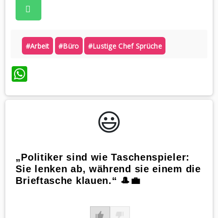
#arbeit
#büro
#lustige Chef Sprüche
WhatsApp
😃️
„Politiker sind wie Taschenspieler:
Sie lenken ab, während sie einem die
Brieftasche klauen.“ 🎩💼