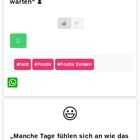
warten“ ⏳
#nett
#positiv
#positiv Denken
WhatsApp
😃️
„Manche Tage fühlen sich an wie das