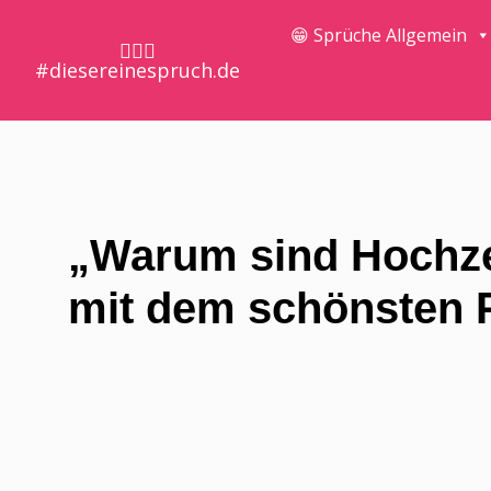
😁 Sprüche Allgemein
🤷🏼‍♀️
#diesereinespruch.de
„Warum sind Hochze
mit dem schönsten P