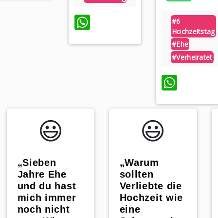
WhatsApp
#6
Hochzeitstag
#ehe
#verheiratet
What
😃️
😃️
„Sieben
„Warum
Jahre Ehe
sollten
und du hast
Verliebte die
mich immer
Hochzeit wie
noch nicht
eine