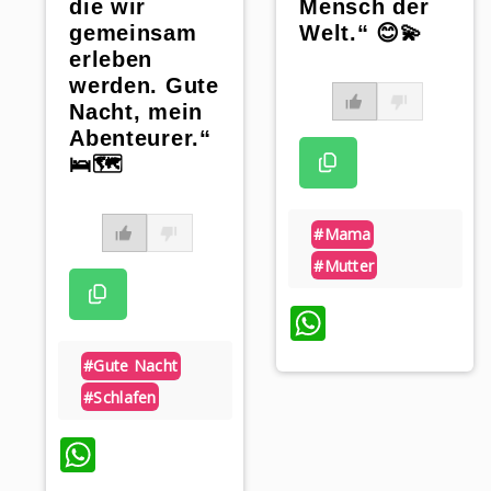
die wir
Mensch der
gemeinsam
Welt.“ 😊💫
erleben
werden. Gute
Nacht, mein
Abenteurer.“
🛌🗺️
#mama
#mutter
WhatsAp
#gute Nacht
#schlafen
WhatsApp