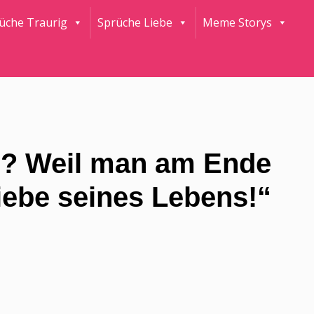
rüche Traurig
Sprüche Liebe
Meme Storys
n? Weil man am Ende
iebe seines Lebens!“