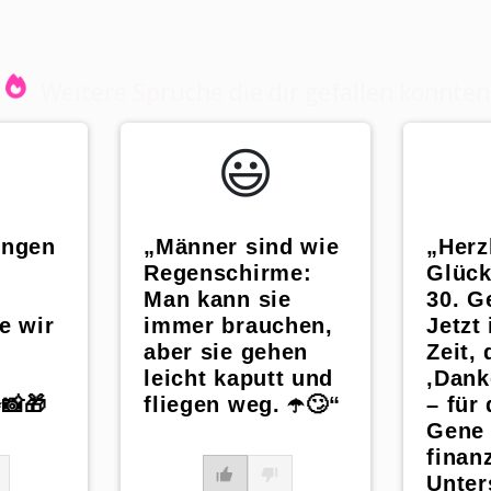
Weitere Sprüche die dir gefallen könnten
😃️
ungen
„Männer sind wie
„Herz
Regenschirme:
Glüc
Man kann sie
30. G
e wir
immer brauchen,
Jetzt 
aber sie gehen
Zeit,
leicht kaputt und
‚Dank
✨📸🎁
fliegen weg. ☂️🙄“
– für
Gene 
finanz
Unter