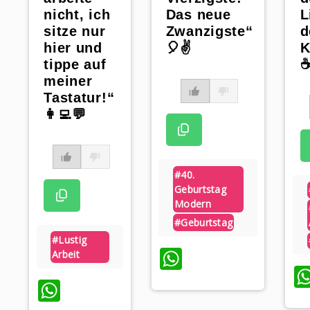
nicht, ich
L
Das neue
sitze nur
d
Zwanzigste“
hier und
K
🎈✌️
tippe auf
☕
meiner
Tastatur!“
👩‍💻💬
#40.
Geburtstag
Modern
#geburtstag
#lustig
WhatsApp
Arbeit
WhatsApp