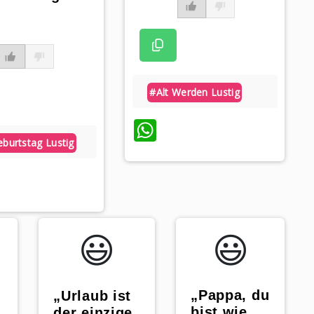
#alt Werden Lustig
WhatsApp
burtstag Lustig
hatsApp
😃️
😃️
„Pappa, du
„Urlaub ist
bist wie
der einzige