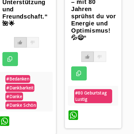
– mit 80
Unterstützung
Jahren
und
sprühst du vor
Freundschaft.“
Energie und
🌺🌟
Optimismus!
💦😄“
#bedanken
#dankbarkeit
#80 Geburtstag
#danke
Lustig
#danke Schön
WhatsApp
WhatsApp