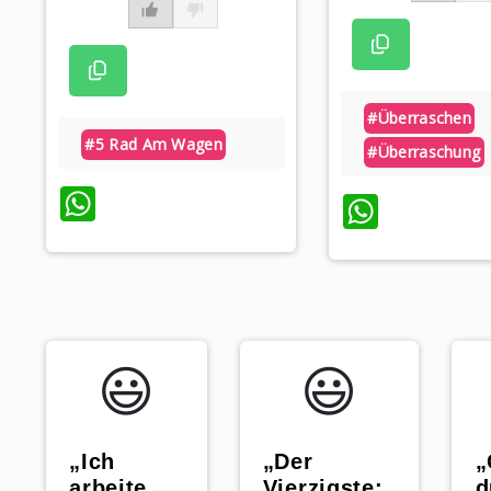
#überraschen
#5 Rad Am Wagen
#überraschung
WhatsApp
Whats
😃️
😃️
„Ich
„
„Der
arbeite
d
Vierzigste: