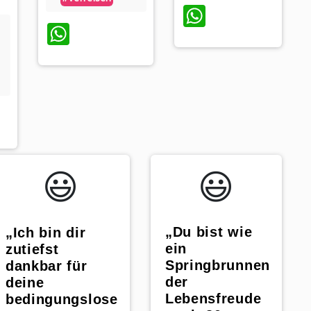
WhatsAp
WhatsApp
sApp
😃️
😃️
„Du bist wie
„Ich bin dir
ein
zutiefst
Springbrunnen
dankbar für
der
deine
Lebensfreude
bedingungslose