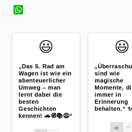
WhatsApp
😃️
😃️
„Das 5. Rad am
„Überrasch
Wagen ist wie ein
sind wie
abenteuerlicher
magische
Umweg – man
Momente, di
lernt dabei die
immer in
besten
Erinnerung
Geschichten
behalten.“ 
kennen! 🚗🧭📚😅“