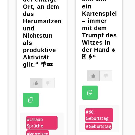
ein
Ort, an dem
Kartenspiel
das
– immer
Herumsitzen
mit dem
und
Trumpf des
Nichtstun
Witzes in
als
der Hand ♠️
produktive
🃏👴“
Aktivität
gilt.“ 🌴💤
n
#60.
Geburtstag
#urlaub
Sprüche
#geburtstag
#verreisen