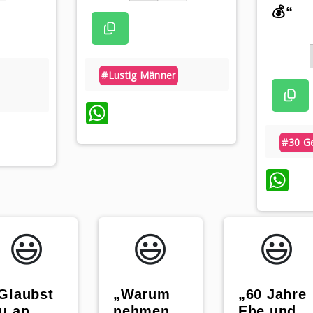
💰“
#lustig Männer
WhatsApp
App
#30 Ge
W
😃️
😃️
😃️
Glaubst
„Warum
„60 Jahre
u an
nehmen
Ehe und