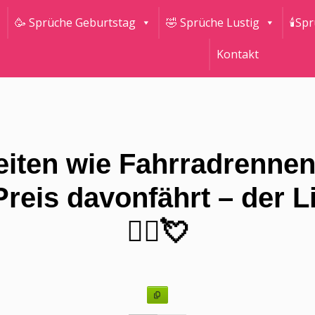
🥳 Sprüche Geburtstag
🤣 Sprüche Lustig
🕯Sp
Kontakt
iten wie Fahrradrenne
reis davonfährt – der L
🚴‍♂️💘