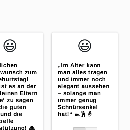
😃️
😃️
lichen
„Im Alter kann
kwunsch zum
man alles tragen
eburtstag!
und immer noch
ist es an der
elegant aussehen
 deinen Eltern
– solange man
e‘ zu sagen
immer genug
 die guten
Schnürsenkel
und die
hat!“ 👞🕺👵
ielle
stützung! 🙏