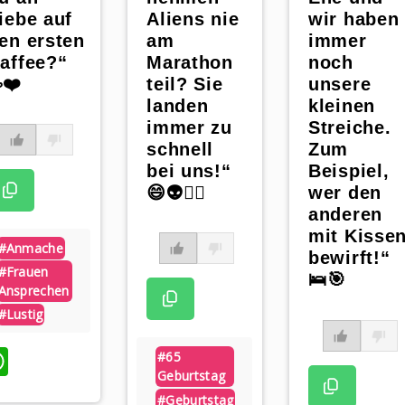
iebe auf
Aliens nie
wir haben
en ersten
am
immer
affee?“
Marathon
noch
️❤️
teil? Sie
unsere
landen
kleinen
immer zu
Streiche.
schnell
Zum
bei uns!“
Beispiel,
😄👽🏃‍♂️
wer den
anderen
mit Kisse
#anmache
bewirft!“
#frauen
🛌🎯
Ansprechen
#lustig
WhatsApp
#65
Geburtstag
#geburtstag