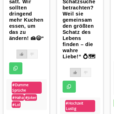
satt. Wir
Schatzsuche
sollten
betrachten?
dringend
Weil sie
mehr Kuchen
gemeinsam
essen, um
den größten
das zu
Schatz des
ändern! 🍰😄“
Lebens
finden – die
wahre
Liebe!“ 💍🗺️
p
#dumme
Sprüche
#haha
#joker
#hochzeit
#lol
Lustig