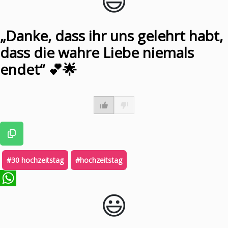
😃️
„Danke, dass ihr uns gelehrt habt,
dass die wahre Liebe niemals
endet“ 💕🌟
#30 hochzeitstag
#hochzeitstag
😃️
WhatsApp