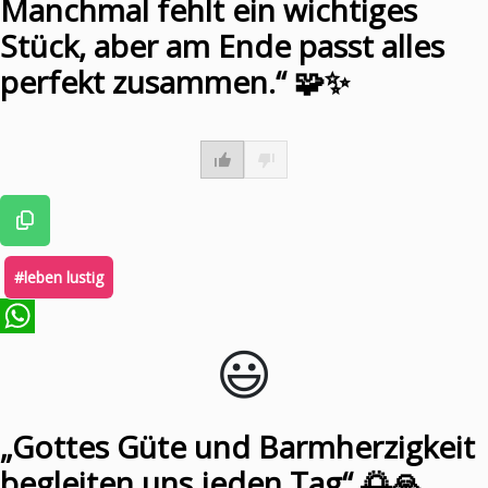
Manchmal fehlt ein wichtiges
Stück, aber am Ende passt alles
perfekt zusammen.“ 🧩✨
#leben lustig
😃️
WhatsApp
„Gottes Güte und Barmherzigkeit
begleiten uns jeden Tag“ 🌅🙏