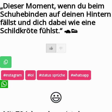
„Dieser Moment, wenn du beim
Schuhebinden auf deinen Hintern
fällst und dich dabei wie eine
Schildkröte fühlst.“ 🐢👟
#instagram
#lol
#status sprüche
#whatsapp
😃️
WhatsApp