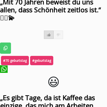
„Mit 70 Jahren beweist du uns
allen, dass Schönheit zeitlos ist.“
💁‍♀️💫
#70 geburtstag
#geburtstag
😃️
WhatsApp
„Es gibt Tage, da ist Kaffee das
einzige, das mich am Arbeiten