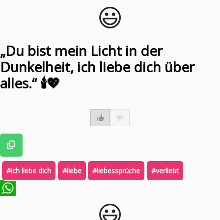
😃️
WhatsApp
„Du bist mein Licht in der
Dunkelheit, ich liebe dich über
alles.“ 🕯️💖
#ich liebe dich
#liebe
#liebessprüche
#verliebt
😃️
WhatsApp