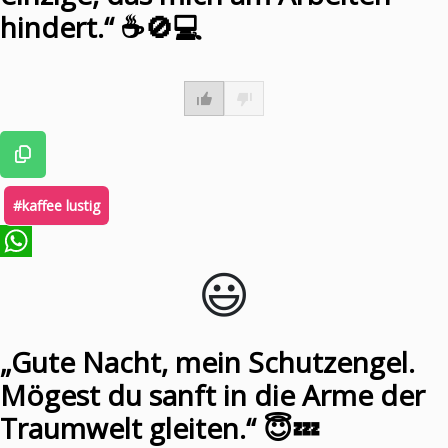
hindert.“ ☕️🚫💻
#kaffee lustig
😃️
WhatsApp
„Gute Nacht, mein Schutzengel.
Mögest du sanft in die Arme der
Traumwelt gleiten.“ 😇💤