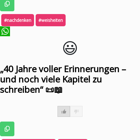
#nachdenken
#weisheiten
😃️
WhatsApp
„40 Jahre voller Erinnerungen –
und noch viele Kapitel zu
schreiben“ 📜📖