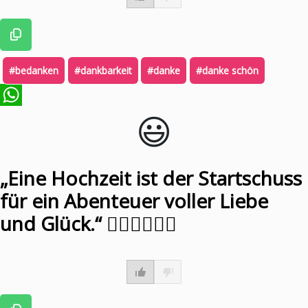
#bedanken
#dankbarkeit
#danke
#danke schön
😃️
WhatsApp
„Eine Hochzeit ist der Startschuss
für ein Abenteuer voller Liebe
und Glück.“ 👰🏼‍♀️🤵🏼‍♂️