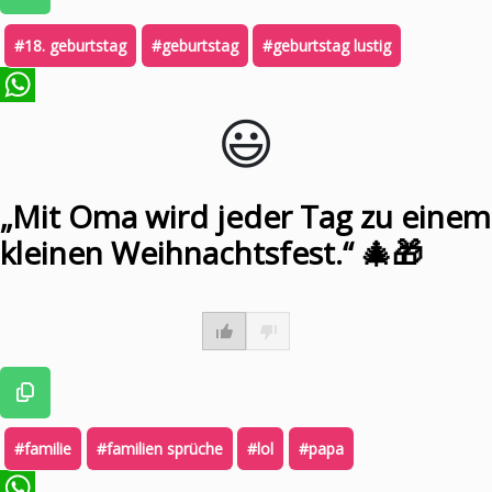
#18. geburtstag
#geburtstag
#geburtstag lustig
😃️
WhatsApp
„Mit Oma wird jeder Tag zu einem
kleinen Weihnachtsfest.“ 🎄🎁
#familie
#familien sprüche
#lol
#papa