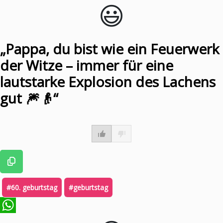
😃️
WhatsApp
„Pappa, du bist wie ein Feuerwerk
der Witze – immer für eine
lautstarke Explosion des Lachens
gut 🎆👴“
#60. geburtstag
#geburtstag
WhatsApp