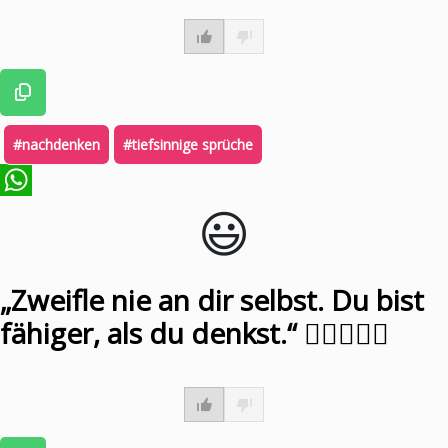
#nachdenken
#tiefsinnige sprüche
😃️
WhatsApp
„Zweifle nie an dir selbst. Du bist
fähiger, als du denkst.“ ✋🏻👍🏻😃