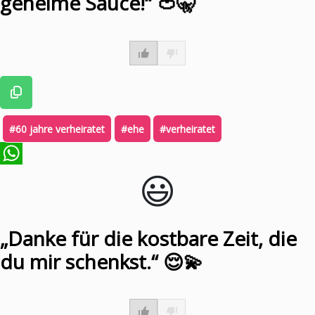
geheime Sauce!“ 🍅🤫
#60 jahre verheiratet
#ehe
#verheiratet
😃️
WhatsApp
„Danke für die kostbare Zeit, die
du mir schenkst.“ 😌💫