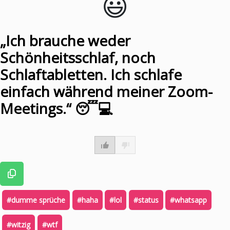
😃️
„Ich brauche weder
Schönheitsschlaf, noch
Schlaftabletten. Ich schlafe
einfach während meiner Zoom-
Meetings.“ 😴💻
#dumme sprüche
#haha
#lol
#status
#whatsapp
#witzig
#wtf