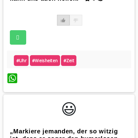
#uhr
#weisheiten
#zeit
WhatsApp
😃️
„Markiere jemanden, der so witzig