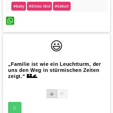
#baby
#erstes Kind
#geburt
WhatsApp
😃️
„Familie ist wie ein Leuchtturm, der
uns den Weg in stürmischen Zeiten
zeigt.“ 🏰🌊