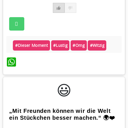
#dieser Moment
#lustig
#omg
#witzig
WhatsApp
😃️
„Mit Freunden können wir die Welt
ein Stückchen besser machen.“ 🌍❤️