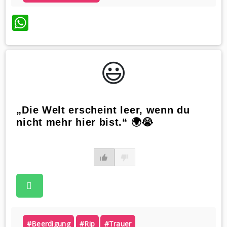
WhatsApp
😃️
„Die Welt erscheint leer, wenn du
nicht mehr hier bist.“ 🌍😭
#beerdigung
#rip
#trauer