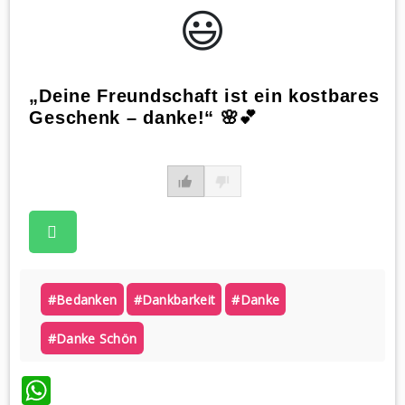
😃️
„Deine Freundschaft ist ein kostbares
Geschenk – danke!“ 🌸💕
#bedanken
#dankbarkeit
#danke
#danke Schön
WhatsApp