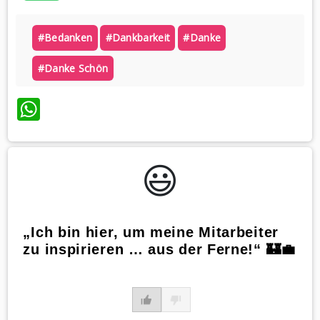
#bedanken
#dankbarkeit
#danke
#danke Schön
WhatsApp
😃️
„Ich bin hier, um meine Mitarbeiter
zu inspirieren … aus der Ferne!“ 🏰💼