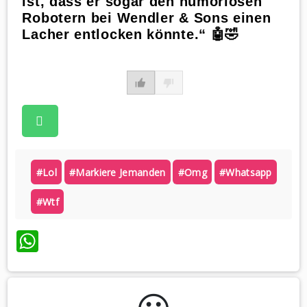
ist, dass er sogar den humorlosen
Robotern bei Wendler & Sons einen
Lacher entlocken könnte.“ 🤖🤣
#lol
#markiere Jemanden
#omg
#whatsapp
#wtf
WhatsApp