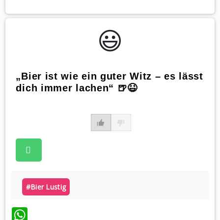
😃️
„Bier ist wie ein guter Witz – es lässt
dich immer lachen“ 🍺😆
#bier Lustig
WhatsApp