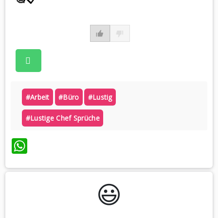
#arbeit
#büro
#lustig
#lustige Chef Sprüche
WhatsApp
😃️