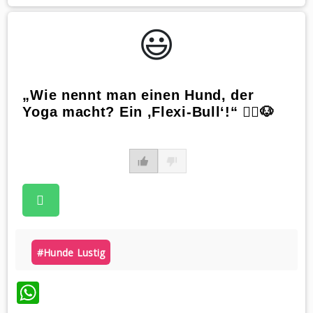
😃️
„Wie nennt man einen Hund, der
Yoga macht? Ein ‚Flexi-Bull‘!“ 🧘‍♂️🐶
#hunde Lustig
WhatsApp