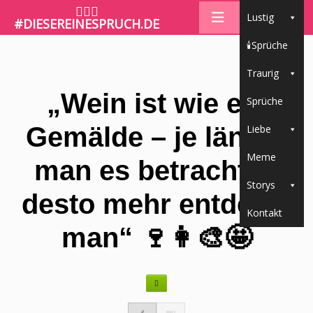
🤷🏼‍♀️
Lustig
#DIESEREINESPRUCH.DE
🕯Sprüche
Traurig
„Wein ist wie ein
Sprüche
Gemälde – je länger
Liebe
Meme
man es betrachtet,
Storys
desto mehr entdeckt
Kontakt
man“ 🍷👩‍🎨🤩