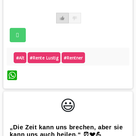
#alt
#rente Lustig
#rentner
WhatsApp
😃️
„Die Zeit kann uns brechen, aber sie
kann uns auch heilen.“ ⏰💔💪