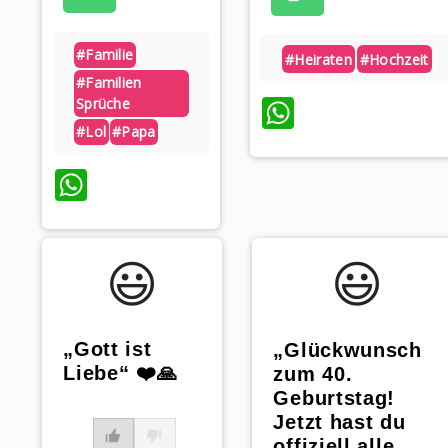
#familie
#heiraten
#hochzeit
#familien
WhatsAp
Sprüche
#lol
#papa
WhatsApp
😃️
😃️
„Gott ist
„Glückwunsch
Liebe“ ❤️🙏
zum 40.
Geburtstag!
Jetzt hast du
offiziell alle