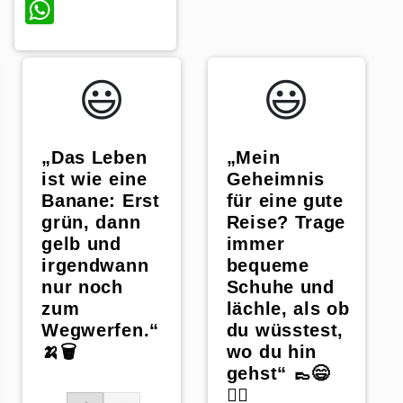
WhatsApp
😃️
😃️
„Das Leben
„Mein
ist wie eine
Geheimnis
Banane: Erst
für eine gute
grün, dann
Reise? Trage
gelb und
immer
irgendwann
bequeme
nur noch
Schuhe und
zum
lächle, als ob
Wegwerfen.“
du wüsstest,
🍌🗑️
wo du hin
gehst“ 👞😄
🚶‍♀️