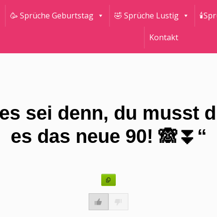
🥳 Sprüche Geburtstag
🤣 Sprüche Lustig
🕯Sp
Kontakt
 es sei denn, du musst 
es das neue 90! 🙈⏬“