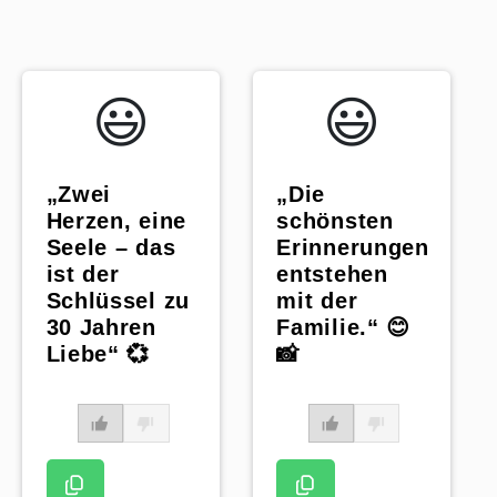
😃️
😃️
„Zwei
„Die
Herzen, eine
schönsten
Seele – das
Erinnerungen
ist der
entstehen
Schlüssel zu
mit der
30 Jahren
Familie.“ 😊
Liebe“ 💞
📸