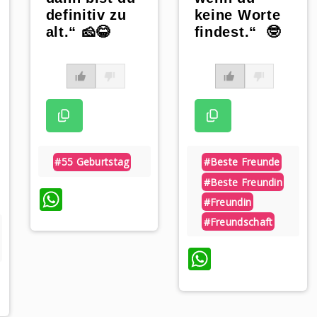
definitiv zu
keine Worte
alt.“ 🧀😂
findest.“ 🤓
#55 Geburtstag
#beste Freunde
#beste Freundin
WhatsApp
#freundin
#freundschaft
WhatsAp
p