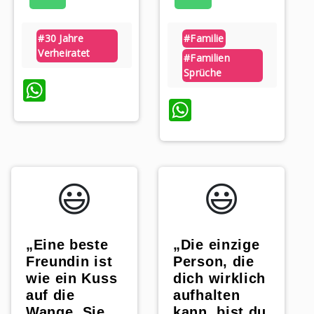
#30 Jahre
#familie
Verheiratet
#familien
p
Sprüche
WhatsApp
WhatsApp
😃️
😃️
„Eine beste
„Die einzige
Freundin ist
Person, die
wie ein Kuss
dich wirklich
auf die
aufhalten
Wange. Sie
kann, bist du