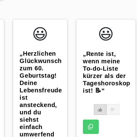
😃️
😃️
„Herzlichen
„Rente ist,
Glückwunsch
wenn meine
zum 60.
To-do-Liste
Geburtstag!
kürzer als der
Deine
Tageshoroskop
Lebensfreude
ist! 📝“
ist
ansteckend,
und du
siehst
einfach
umwerfend