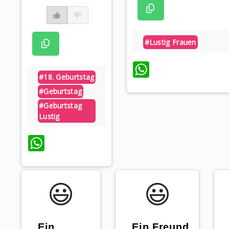
#lustig Frauen
WhatsApp
#18. Geburtstag
#geburtstag
#geburtstag
Lustig
WhatsApp
😃️
😃️
„Ein
„Ein Freund