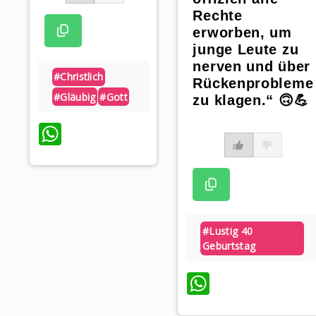
Rechte
erworben, um
junge Leute zu
nerven und über
#christlich
Rückenprobleme
#gläubig
#gott
zu klagen.“ 🙃💪
WhatsApp
#lustig 40
Geburtstag
WhatsAp