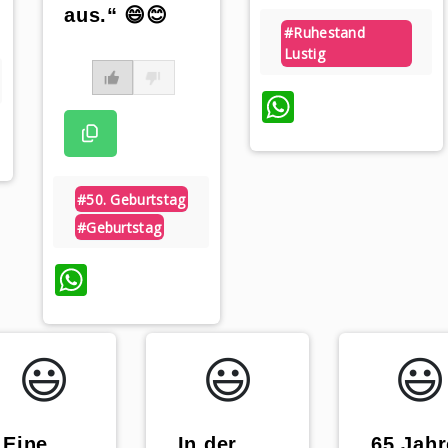
aus.“ 😄😊
#ruhestand
Lustig
WhatsAp
#50. Geburtstag
#geburtstag
WhatsApp
😃️
😃️
😃️
„Eine
„65 Jahr
„In der