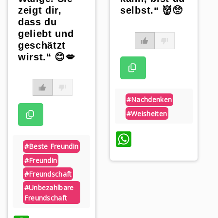
zeigt dir,
selbst.“ 👹🥺
dass du
geliebt und
geschätzt
wirst.“ 😊💋
#nachdenken
#weisheiten
WhatsApp
#beste Freundin
#freundin
p
#freundschaft
#unbezahlbare
Freundschaft