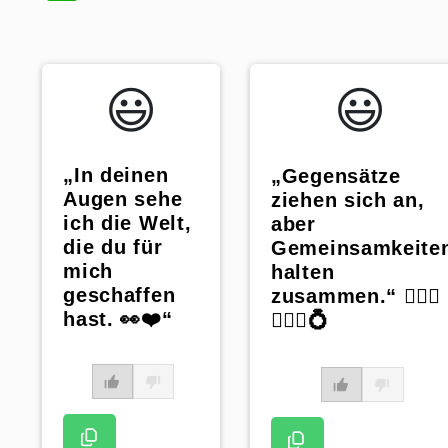
😃️
😃️
„In deinen
„Gegensätze
Augen sehe
ziehen sich an,
ich die Welt,
aber
die du für
Gemeinsamkeite
mich
halten
geschaffen
zusammen.“ 👰🏼‍♀️
hast. 👀❤️“
🤵🏼‍♂️💍