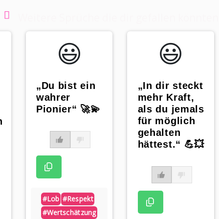
Weitere Sprüche die dir gefallen könnten
😃️
😃️
„Du bist ein
„In dir steckt
wahrer
mehr Kraft,
Pionier“ 🚀💫
als du jemals
für möglich
n
gehalten
hättest.“ 💪💥
#lob
#respekt
#wertschätzung