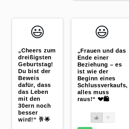
😃️
😃️
„Cheers zum
„Frauen und das
dreißigsten
Ende einer
Geburtstag!
Beziehung – es
Du bist der
ist wie der
Beweis
Beginn eines
dafür, dass
Schlussverkaufs,
das Leben
alles muss
mit den
raus!“ 💔🛍️
30ern noch
besser
wird!“ 🥂🌟