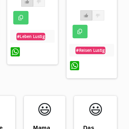
p
#leben Lustig
WhatsApp
#reisen Lustig
WhatsApp
😃️
😃️
„Mama,
„Das
e