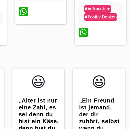
WhatsApp
#aufmuntern
#positiv Denken
WhatsAp
p
😃️
😃️
„Alter ist nur
„Ein Freund
eine Zahl, es
ist jemand,
sei denn du
der dir
bist ein Käse,
zuhört, selbst
dann bist du
wenn du