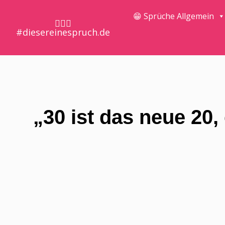
😁 Sprüche Allgemein
🤷🏼‍♀️
#diesereinespruch.de
„30 ist das neue 20,