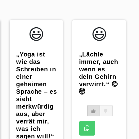
😃️
😃️
„Yoga ist
„Lächle
wie das
immer, auch
Schreiben in
wenn es
einer
dein Gehirn
geheimen
verwirrt.“ 😊
Sprache – es
🤯
sieht
merkwürdig
aus, aber
verrät mir,
was ich
sagen will!“