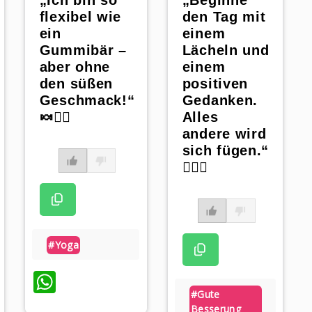
„Ich bin so
den Tag mit
flexibel wie
einem
ein
Lächeln und
Gummibär –
einem
aber ohne
positiven
den süßen
Gedanken.
Geschmack!“
Alles
🍬🧘‍♀️
andere wird
sich fügen.“
🙋🏼‍♀️
#yoga
WhatsApp
#gute
p
Besserung