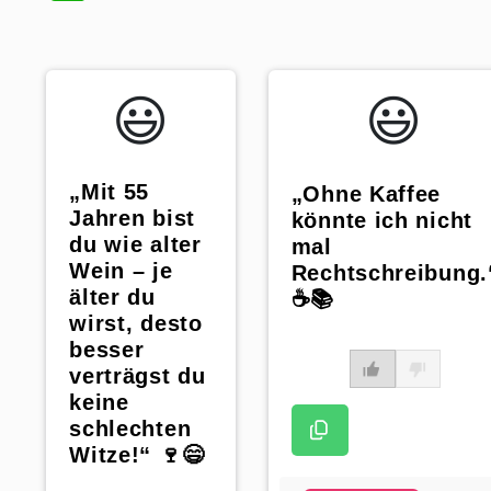
😃️
😃️
„Mit 55
„Ohne Kaffee
Jahren bist
könnte ich nicht
du wie alter
mal
Wein – je
Rechtschreibung.
älter du
☕️📚
wirst, desto
besser
verträgst du
keine
schlechten
Witze!“ 🍷😄