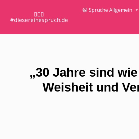
😁 Sprüche Allgemein
🤷🏼‍♀️
#diesereinespruch.de
„30 Jahre sind wi
Weisheit und Ver