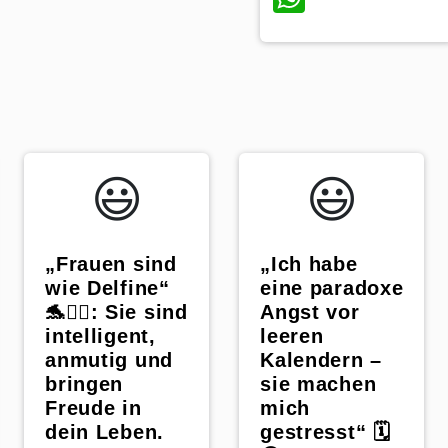
😃️
😃️
„Frauen sind
„Ich habe
wie Delfine“
eine paradoxe
🐬🧜‍♀️: Sie sind
Angst vor
intelligent,
leeren
anmutig und
Kalendern –
bringen
sie machen
Freude in
mich
dein Leben.
gestresst“ 🗓️