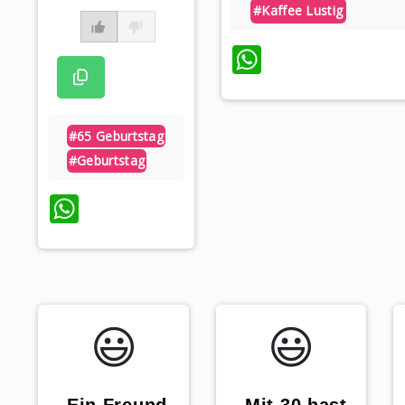
#kaffee Lustig
WhatsApp
#65 Geburtstag
#geburtstag
WhatsApp
😃️
😃️
„Mit 30 hast
„Ein Freund