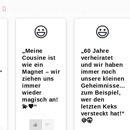
Weitere Sprüche die dir gefallen könnten
😃️
😃️
„Meine
„60 Jahre
Cousine ist
verheiratet
wie ein
und wir haben
Magnet – wir
immer noch
“
ziehen uns
unsere kleinen
immer
Geheimnisse…
wieder
zum Beispiel,
magisch an!
wer den
💫💖“
letzten Keks
versteckt hat!“
🍪🤫