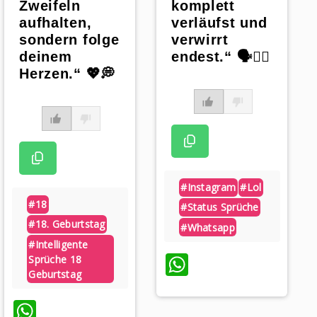
Zweifeln
komplett
aufhalten,
verläufst und
sondern folge
verwirrt
deinem
endest.“ 🗣🤷‍♂️
Herzen.“ 💖💭
#instagram
#lol
#18
#status Sprüche
#18. Geburtstag
#whatsapp
#intelligente
WhatsApp
Sprüche 18
Geburtstag
WhatsApp