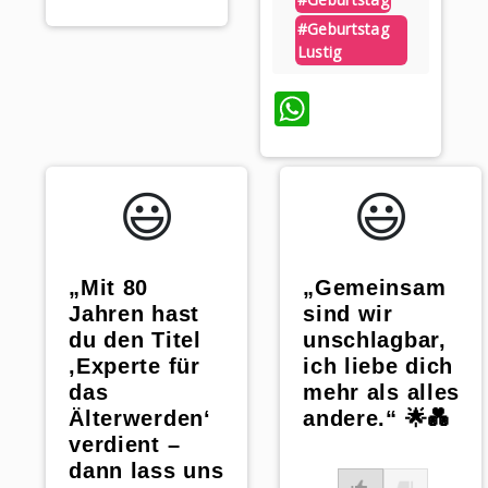
#geburtstag
Lustig
WhatsApp
😃️
😃️
„Mit 80
„Gemeinsam
Jahren hast
sind wir
du den Titel
unschlagbar,
‚Experte für
ich liebe dich
das
mehr als alles
Älterwerden‘
andere.“ 🌟💑
verdient –
dann lass uns