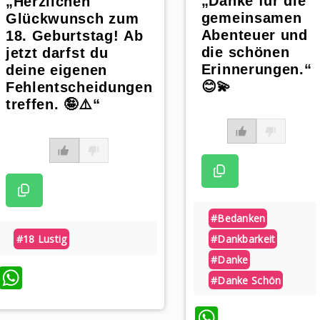
„Danke für die
„Herzlichen
gemeinsamen
Glückwunsch zum
Abenteuer und
18. Geburtstag! Ab
die schönen
jetzt darfst du
Erinnerungen.“
deine eigenen
😊💫
Fehlentscheidungen
treffen. 🤪⚠️“
#bedanken
#dankbarkeit
#18 Lustig
#danke
WhatsApp
#danke Schön
WhatsAp