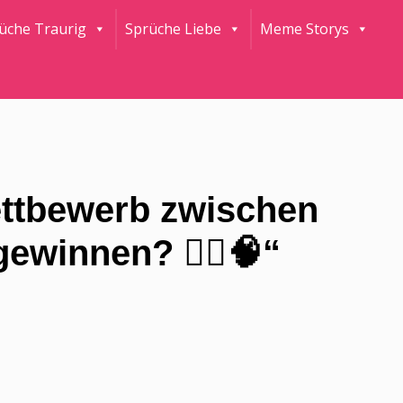
rüche Traurig
Sprüche Liebe
Meme Storys
ettbewerb zwischen
ewinnen? 🏃‍♀️🧠“