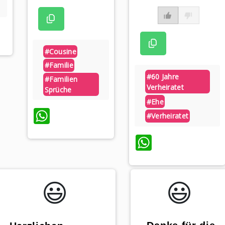
#cousine
#familie
#60 Jahre
#familien
Verheiratet
Sprüche
#ehe
WhatsApp
#verheiratet
WhatsAp
😃️
😃️