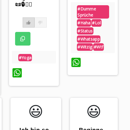
📜🔒🧘‍♂️
#dumme
Sprüche
#haha
#lol
#status
#whatsapp
#witzig
#wtf
#yoga
WhatsApp
WhatsApp
p
😃️
😃️
„Beginne