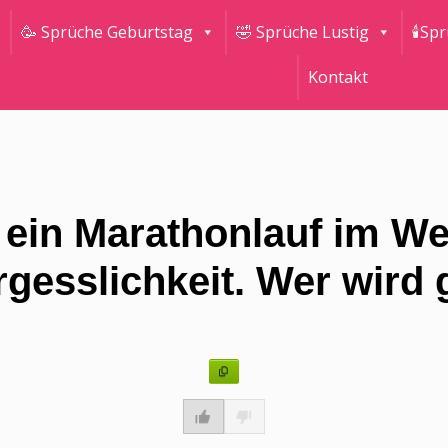
🥳 Sprüche Geburtstag
🤣 Sprüche Lustig
🕯Sp
Kontakt
e ein Marathonlauf im W
gesslichkeit. Wer wird g