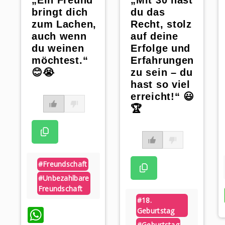
du das
bringt dich
Recht, stolz
zum Lachen,
auf deine
auch wenn
Erfolge und
du weinen
Erfahrungen
möchtest.“
zu sein – du
😊😭
hast so viel
erreicht!“ 😃
🏆
#freundschaft
#unbezahlbare
Freundschaft
#18.
WhatsApp
Geburtstag
#geburtstag