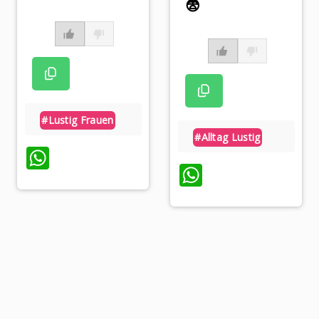
😨
#lustig Frauen
#alltag Lustig
WhatsApp
WhatsApp
p