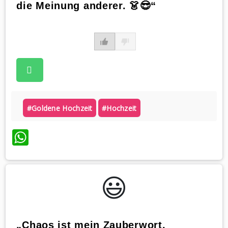
die Meinung anderer. 👗😎“
#goldene Hochzeit
#hochzeit
WhatsApp
😃️
„Chaos ist mein Zauberwort,