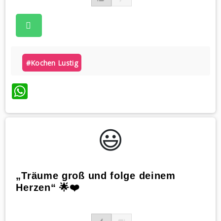
#kochen Lustig
WhatsApp
😃️
„Träume groß und folge deinem
Herzen“ 🌟❤️