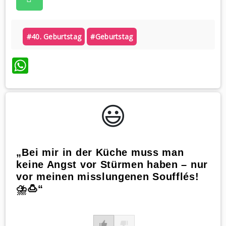
#40. Geburtstag
#geburtstag
WhatsApp
😃️
„Bei mir in der Küche muss man
keine Angst vor Stürmen haben – nur
vor meinen misslungenen Soufflés!
⛈️🍮“