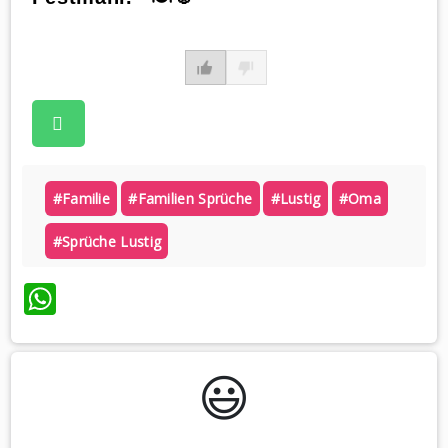
#familie
#familien Sprüche
#lustig
#oma
#sprüche Lustig
WhatsApp
😃️