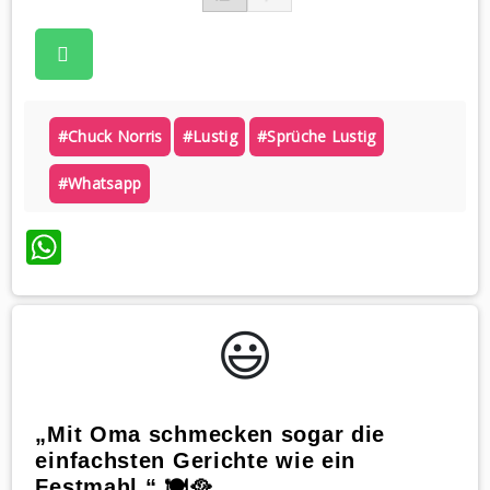
#chuck Norris
#lustig
#sprüche Lustig
#whatsapp
WhatsApp
😃️
„Mit Oma schmecken sogar die
einfachsten Gerichte wie ein
Festmahl.“ 🍽️🥘