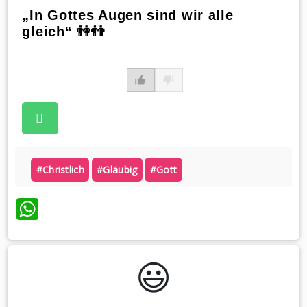
„In Gottes Augen sind wir alle
gleich“ 👫👬
#christlich
#gläubig
#gott
WhatsApp
😃️