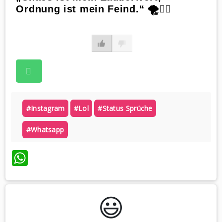
Ordnung ist mein Feind.“ 🌪️🤷‍♂️
#instagram
#lol
#status Sprüche
#whatsapp
WhatsApp
😃️