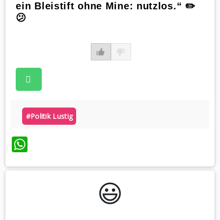
ein Bleistift ohne Mine: nutzlos.“ ✏️
😕
#politik Lustig
WhatsApp
😃️