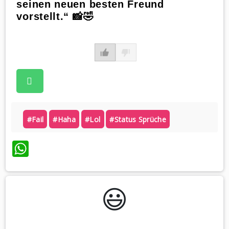
seinen neuen besten Freund
vorstellt.“ 📸🤣
#fail
#haha
#lol
#status Sprüche
WhatsApp
😃️