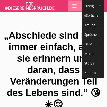
🤷🏼‍♀️
Lustig
#DIESEREINESPRUCH.DE
🕯Sprüche
Traurig
„Abschiede sind nicht
Sprüche
immer einfach, aber
Liebe
Meme
sie erinnern uns
Storys
daran, dass
Kontakt
Veränderungen Teil
des Lebens sind.“ 😘
☀️😌