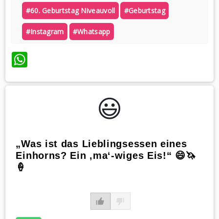
#60. Geburtstag Niveauvoll
#geburtstag
#instagram
#whatsapp
WhatsApp
😃️
„Was ist das Lieblingsessen eines
Einhorns? Ein ‚ma‘-wiges Eis!“ 😄🦄
🍦