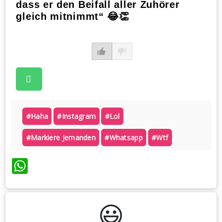
dass er den Beifall aller Zuhörer
gleich mitnimmt“ 😂👏
#haha
#instagram
#lol
#markiere Jemanden
#whatsapp
#wtf
WhatsApp
😃️