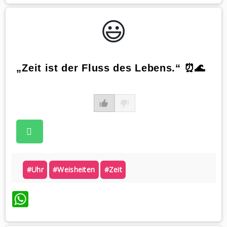
😃️
„Zeit ist der Fluss des Lebens.“ ⏰🌊
#uhr
#weisheiten
#zeit
WhatsApp