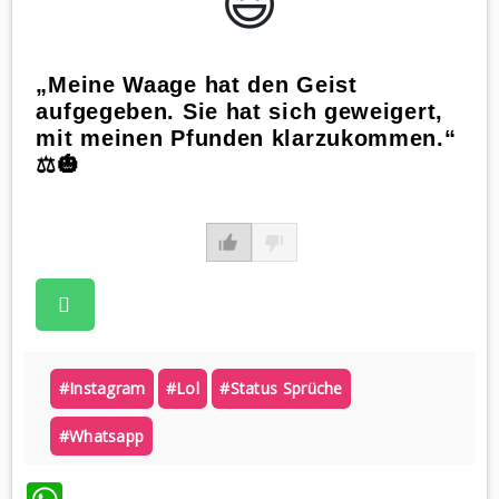
😃️
„Meine Waage hat den Geist
aufgegeben. Sie hat sich geweigert,
mit meinen Pfunden klarzukommen.“
⚖️🎃
#instagram
#lol
#status Sprüche
#whatsapp