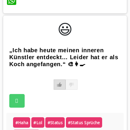
WhatsApp
😃️
„Ich habe heute meinen inneren
Künstler entdeckt… Leider hat er als
Koch angefangen.“ 🎨👩‍🍳
#haha
#lol
#status
#status Sprüche