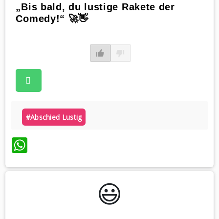
„Bis bald, du lustige Rakete der
Comedy!“ 🚀👋
#abschied Lustig
WhatsApp
😃️