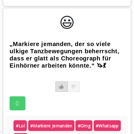
😃️
„Markiere jemanden, der so viele
ulkige Tanzbewegungen beherrscht,
dass er glatt als Choreograph für
Einhörner arbeiten könnte.“ 🦄💃
#lol
#markiere Jemanden
#omg
#whatsapp