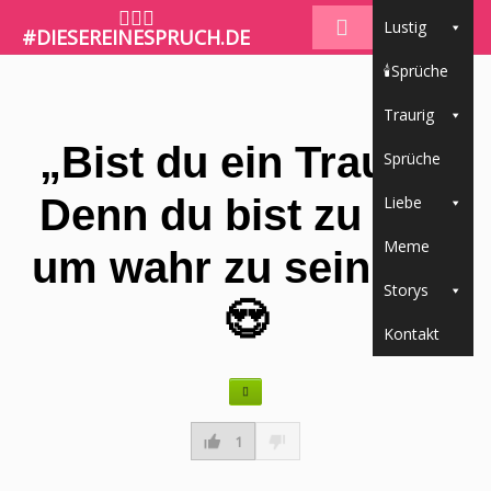
🤷🏼‍♀️
Lustig
#DIESEREINESPRUCH.DE
🕯Sprüche
Traurig
„Bist du ein Traum?
Sprüche
Denn du bist zu gut,
Liebe
Meme
um wahr zu sein.“ 💭
Storys
😍
Kontakt
1