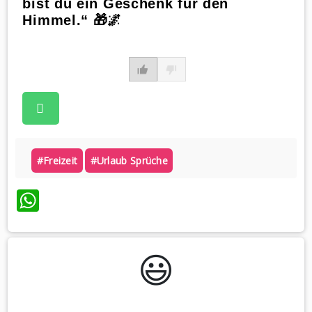
bist du ein Geschenk für den
Himmel.“ 🎁🌌
#freizeit
#urlaub Sprüche
WhatsApp
😃️