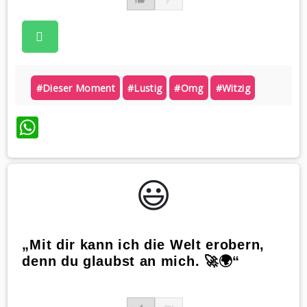
#dieser Moment
#lustig
#omg
#witzig
WhatsApp
😃️
„Mit dir kann ich die Welt erobern,
denn du glaubst an mich. 🚀🌍“