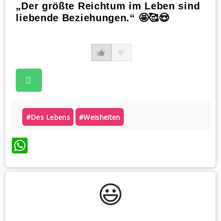
„Der größte Reichtum im Leben sind
liebende Beziehungen.“ 🤩🥰😍
#des Lebens
#weisheiten
WhatsApp
😃️