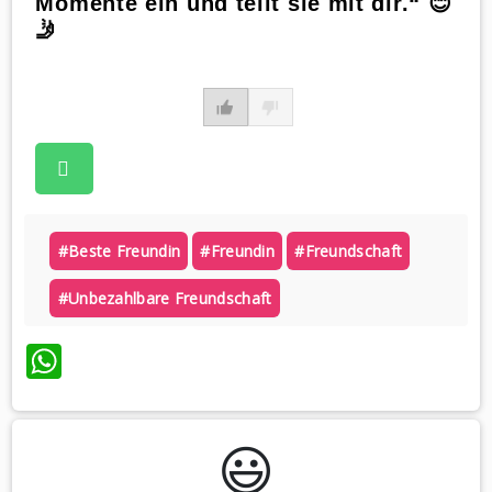
Momente ein und teilt sie mit dir.“ 😊
🤳
#beste Freundin
#freundin
#freundschaft
#unbezahlbare Freundschaft
WhatsApp
😃️