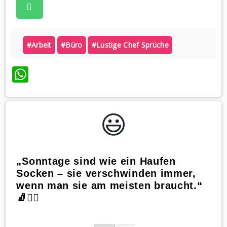
#arbeit
#büro
#lustige Chef Sprüche
WhatsApp
😃️
„Sonntage sind wie ein Haufen
Socken – sie verschwinden immer,
wenn man sie am meisten braucht.“
🧦🤷‍♀️