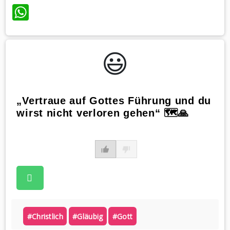
WhatsApp
😃️
„Vertraue auf Gottes Führung und du
wirst nicht verloren gehen“ 🗺️🙏
#christlich
#gläubig
#gott