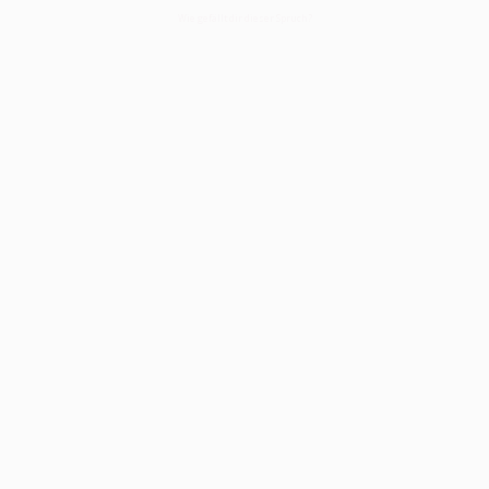
Wie gefällt dir dieser Spruch?