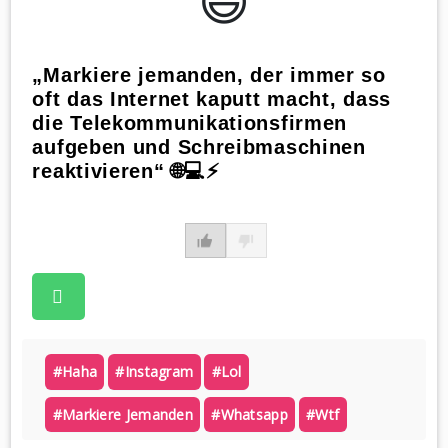
😃️
„Markiere jemanden, der immer so
oft das Internet kaputt macht, dass
die Telekommunikationsfirmen
aufgeben und Schreibmaschinen
reaktivieren“ 🌐💻⚡
#haha
#instagram
#lol
#markiere Jemanden
#whatsapp
#wtf