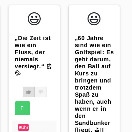
😃️
😃️
„Die Zeit ist
„60 Jahre
wie ein
sind wie ein
Fluss, der
Golfspiel: Es
niemals
geht darum,
versiegt.“ ⏰
den Ball auf
💦
Kurs zu
bringen und
trotzdem
Spaß zu
haben, auch
wenn er in
den
Sandbunker
#uhr
fliegt. ⛳🏌️‍♂️