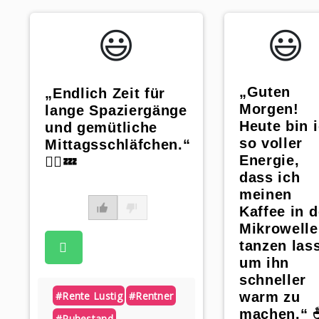
😃️
😃️
„Guten
„Endlich Zeit für
Morgen!
lange Spaziergänge
Heute bin 
und gemütliche
so voller
Mittagsschläfchen.“
Energie,
🚶‍♀️💤
dass ich
meinen
Kaffee in d
Mikrowelle
tanzen las
um ihn
schneller
#rente Lustig
#rentner
warm zu
machen.“ ☕️
#ruhestand