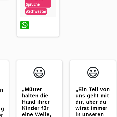
Sprüche
#schwester
WhatsApp
😃️
😃️
„Mütter
„Ein Teil von
en
halten die
uns geht mit
Hand ihrer
dir, aber du
Kinder für
wirst immer
ng
eine Weile,
in unseren
or