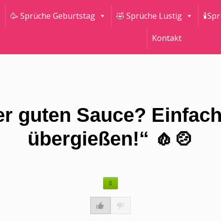
🥳 Sprüche Geburtstag
🤣 Sprüche Lustig
🕯Sp
Kontakt
r guten Sauce? Einfach
übergießen!“ 🧄🍲