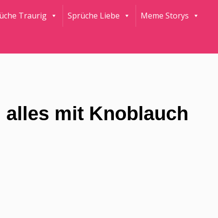
rüche Traurig
Sprüche Liebe
Meme Storys
 alles mit Knoblauch