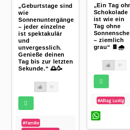
„Ein Tag oh
„Geburtstage sind
Schokolade
wie
ist wie ein
Sonnenuntergänge
Tag ohne
– jeder einzelne
Sonnensche
ist spektakulär
– ziemlich
und
grau“ 🍫🌧️
unvergesslich.
Genieße deinen
Tag bis zur letzten
Sekunde.“ 🌅🥳
#alltag Lustig
Whats
#familie