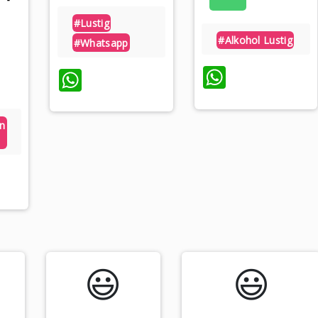
#lustig
#alkohol Lustig
#whatsapp
WhatsA
WhatsApp
n
sApp
😃️
😃️