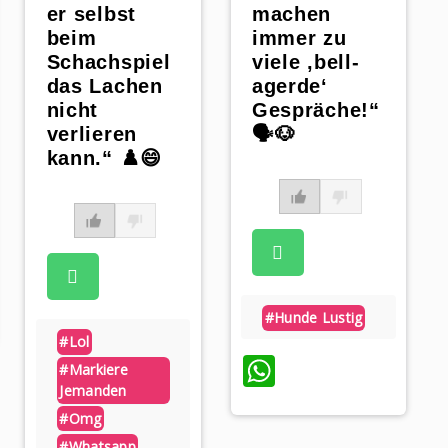
er selbst
machen
beim
immer zu
Schachspiel
viele ‚bell-
das Lachen
agerde‘
nicht
Gespräche!“
verlieren
🗣️🐶
kann.“ ♟️😄
p
#hunde Lustig
#lol
WhatsApp
#markiere
Jemanden
#omg
#whatsapp