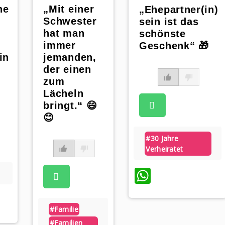
„Mit einer
ne
„Ehepartner(in)
Schwester
sein ist das
hat man
schönste
immer
Geschenk“ 🎁
jemanden,
in
der einen
zum
Lächeln
bringt.“ 😄
😊
#30 Jahre
Verheiratet
WhatsAp
App
#familie
#familien