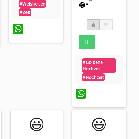
#weisheiten
😄“
#zeit
WhatsApp
pp
#goldene
Hochzeit
#hochzeit
WhatsApp
😃️
😃️