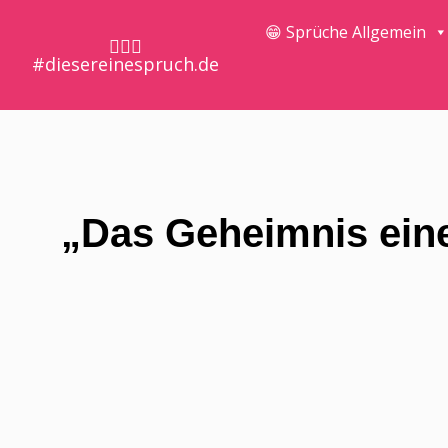
😁 Sprüche Allgemein
🤷🏼‍♀️
#diesereinespruch.de
„Das Geheimnis eine