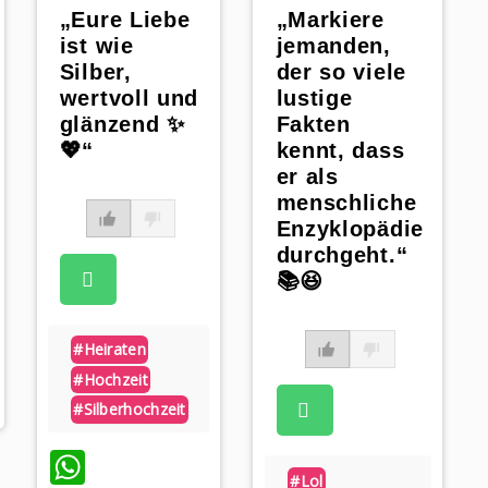
„Eure Liebe
„Markiere
ist wie
jemanden,
Silber,
der so viele
wertvoll und
lustige
glänzend ✨
Fakten
💖“
kennt, dass
er als
menschliche
Enzyklopädie
durchgeht.“
📚😆
#heiraten
p
#hochzeit
#silberhochzeit
WhatsApp
#lol