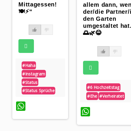
Mittagessen!
allem dann, we
🍽️⚡“
der/die Partner/
den Garten
umgestaltet hat
🌅🌿😂
#haha
#instagram
#status
#6 Hochzeitstag
#status Sprüche
#ehe
#verheiratet
WhatsApp
WhatsAp