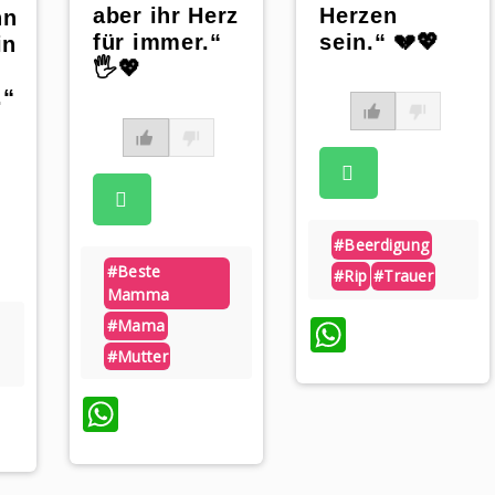
aber ihr Herz
Herzen
nn
für immer.“
sein.“ 💔💖
in
🖐️💖
.“
#beerdigung
#beste
#rip
#trauer
Mamma
WhatsAp
#mama
#mutter
WhatsApp
p