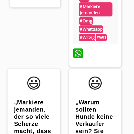
#markiere
Jemanden
#omg
#whatsapp
#witzig
#wtf
WhatsApp
😃️
😃️
„Markiere
„Warum
jemanden,
sollten
der so viele
Hunde keine
Scherze
Verkäufer
macht, dass
sein? Sie