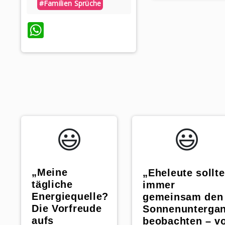
#familien Sprüche
WhatsApp
😃️
😃️
„Meine
„Eheleute sollt
tägliche
immer
Energiequelle?
gemeinsam den
Die Vorfreude
Sonnenunterga
aufs
beobachten – v