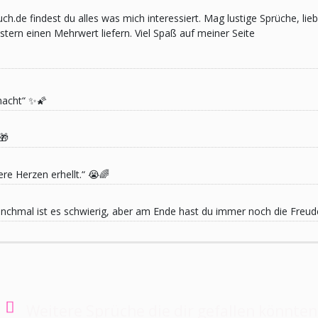
pruch.de findest du alles was mich interessiert. Mag lustige Sprüche,
ern einen Mehrwert liefern. Viel Spaß auf meiner Seite
macht“ ✨🌠
🎁
re Herzen erhellt.“ 😭🌈
 Manchmal ist es schwierig, aber am Ende hast du immer noch die Freu
Weitere Sprüche die dir gefallen könnten