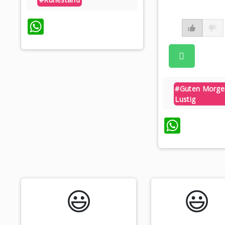
WhatsApp
#guten Morge
Lustig
What
😃️
😃️