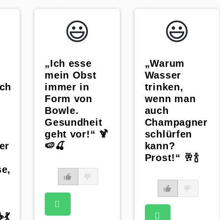
😃️
😃️
„Ich esse
„Warum
mein Obst
Wasser
ich
immer in
trinken,
Form von
wenn man
Bowle.
auch
Gesundheit
Champagner
geht vor!“ 🍹
schlürfen
er
🍉🍒
kann?
Prost!“ 🥂🍾
se,
💃