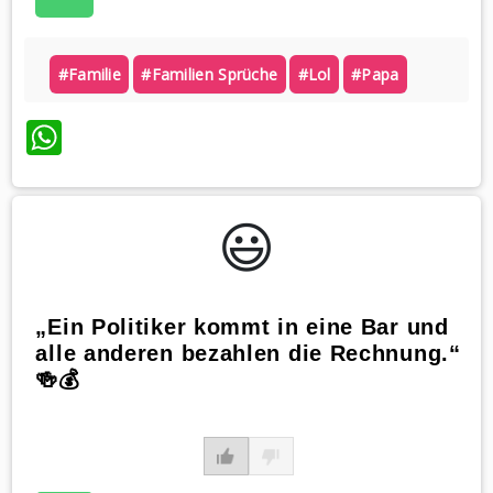
#familie
#familien Sprüche
#lol
#papa
WhatsApp
😃️
„Ein Politiker kommt in eine Bar und
alle anderen bezahlen die Rechnung.“
🍻💰