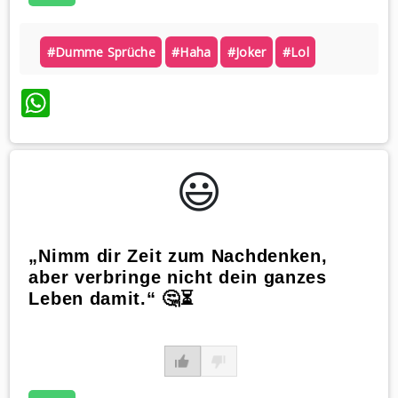
#dumme Sprüche
#haha
#joker
#lol
WhatsApp
😃️
„Nimm dir Zeit zum Nachdenken,
aber verbringe nicht dein ganzes
Leben damit.“ 🤔⏳