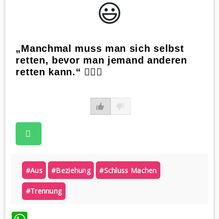
😃️
„Manchmal muss man sich selbst
retten, bevor man jemand anderen
retten kann.“ 🏊‍♀️💔
#aus
#beziehung
#schluss Machen
#trennung