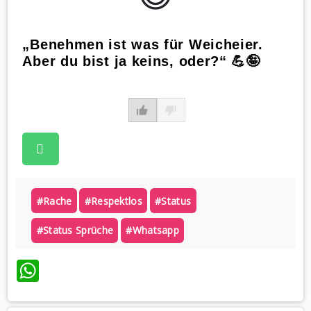
„Benehmen ist was für Weicheier.
Aber du bist ja keins, oder?“ 💪🤪
#rache
#respektlos
#status
#status Sprüche
#whatsapp
WhatsApp