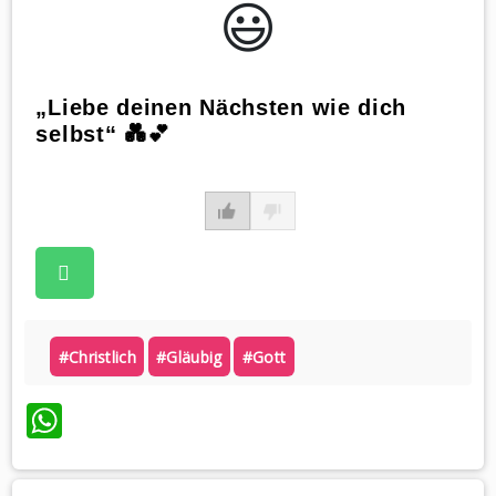
😃️
„Liebe deinen Nächsten wie dich
selbst“ 💑💕
#christlich
#gläubig
#gott
WhatsApp