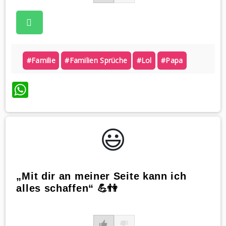
#familie
#familien Sprüche
#lol
#papa
WhatsApp
😃️
„Mit dir an meiner Seite kann ich
alles schaffen“ 💪👫