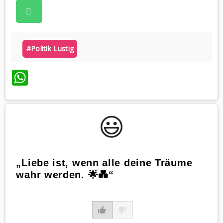
#politik Lustig
WhatsApp
😃️
„Liebe ist, wenn alle deine Träume
wahr werden. 🌟💑“