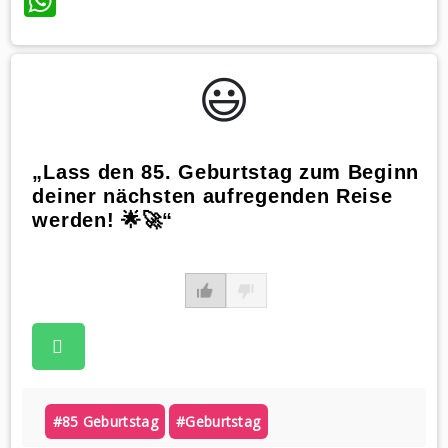
WhatsApp
😃️
„Lass den 85. Geburtstag zum Beginn
deiner nächsten aufregenden Reise
werden! 🌟🚀“
#85 Geburtstag
#geburtstag