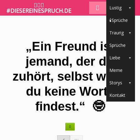
🤷🏼‍♀️
Lustig
#DIESEREINESPRUCH.DE
🕯Sprüche
Traurig
„Ein Freund ist
Sprüche
jemand, der dir
Liebe
Meme
zuhört, selbst wenn
Storys
du keine Worte
Kontakt
findest.“ 🤓