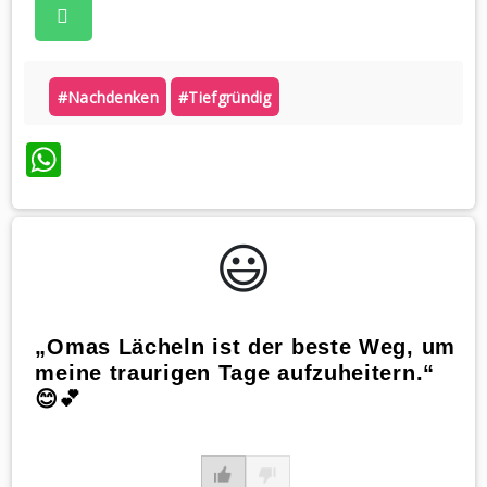
#nachdenken
#tiefgründig
WhatsApp
😃️
„Omas Lächeln ist der beste Weg, um
meine traurigen Tage aufzuheitern.“
😊💕