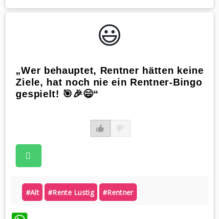
😃️
„Wer behauptet, Rentner hätten keine
Ziele, hat noch nie ein Rentner-Bingo
gespielt! 🎯🎉😄“
#alt
#rente Lustig
#rentner