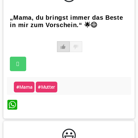
„Mama, du bringst immer das Beste
in mir zum Vorschein.“ 🌟😊
#mama
#mutter
WhatsApp
😃️