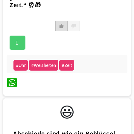
Zeit.“ ⏰🎁
#uhr
#weisheiten
#zeit
WhatsApp
😃️
„Abschiede sind wie ein Schlüssel,