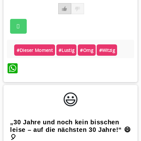
#dieser Moment
#lustig
#omg
#witzig
WhatsApp
😃️
„30 Jahre und noch kein bisschen
leise – auf die nächsten 30 Jahre!“ 😄
🎈