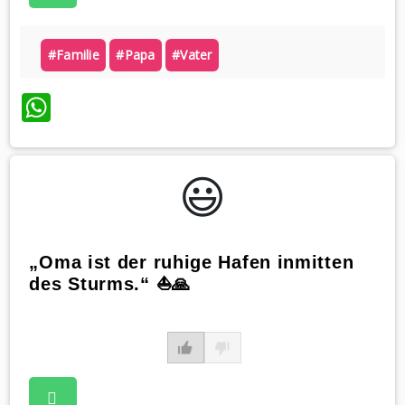
#familie
#papa
#vater
WhatsApp
😃️
„Oma ist der ruhige Hafen inmitten
des Sturms.“ ⛵️🙏