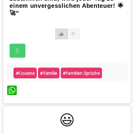
einem unvergesslichen Abenteuer! 🌟
🚀“
#cousine
#familie
#familien Sprüche
WhatsApp
😃️