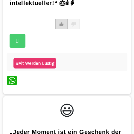
intellektueller!“ 🎂🕯️👵
#alt Werden Lustig
WhatsApp
😃️
„Jeder Moment ist ein Geschenk der