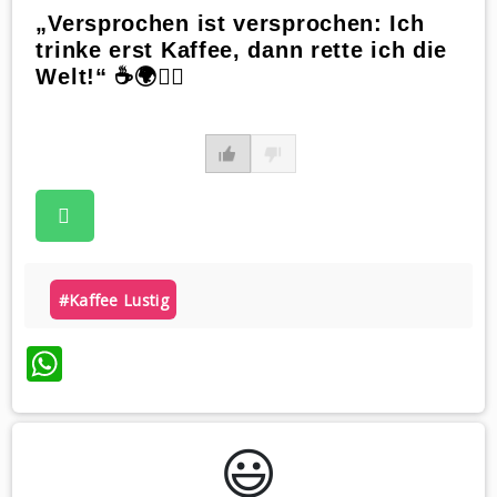
„Versprochen ist versprochen: Ich
trinke erst Kaffee, dann rette ich die
Welt!“ ☕️🌍🦸‍♀️
#kaffee Lustig
WhatsApp
😃️