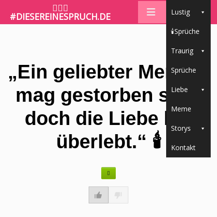
🤷🏼‍♀️
Lustig
#DIESEREINESPRUCH.DE
🕯Sprüche
Traurig
„Ein geliebter Mensch
Sprüche
mag gestorben sein,
Liebe
Meme
doch die Liebe hat
Storys
überlebt.“ 🕯
Kontakt