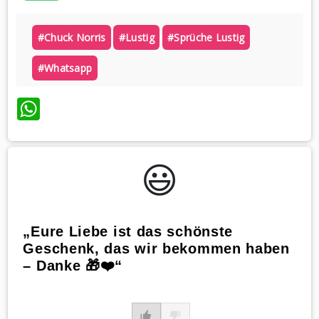
#chuck Norris
#lustig
#sprüche Lustig
#whatsapp
WhatsApp
😃️
„Eure Liebe ist das schönste
Geschenk, das wir bekommen haben
– Danke 🎁❤️“