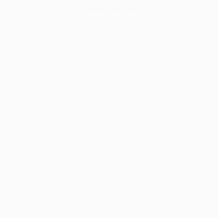
Wie gefällt dir dieser Spruch?