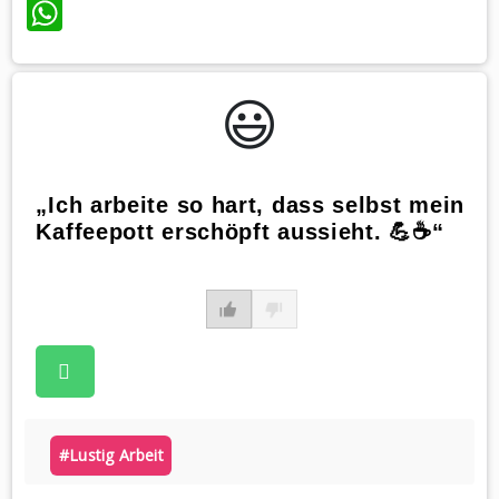
WhatsApp
😃️
„Ich arbeite so hart, dass selbst mein
Kaffeepott erschöpft aussieht. 💪☕️“
#lustig Arbeit