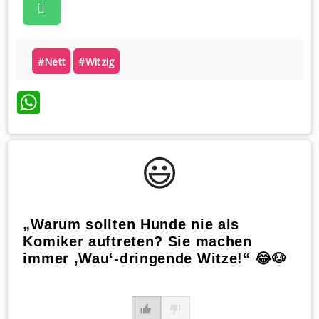
#nett
#witzig
WhatsApp
😃️
„Warum sollten Hunde nie als
Komiker auftreten? Sie machen
immer ‚Wau‘-dringende Witze!“ 😂🐶