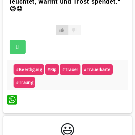
leuchtet, wärmt und Trost spendet.“
😥😓
#beerdigung
#rip
#trauer
#trauerkarte
#traurig
WhatsApp
😃️