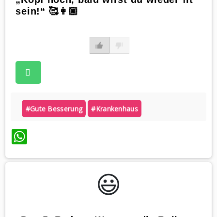
sein!“ 🥰👩🏼
#gute Besserung
#krankenhaus
WhatsApp
😃️