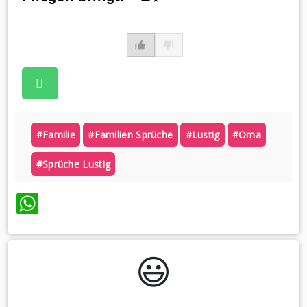
#familie
#familien Sprüche
#lustig
#oma
#sprüche Lustig
WhatsApp
😃️