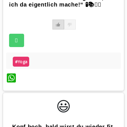
ich da eigentlich mache!“ 🧪📚🧘‍♀️
#yoga
WhatsApp
😃️
„Kopf hoch, bald wirst du wieder fit