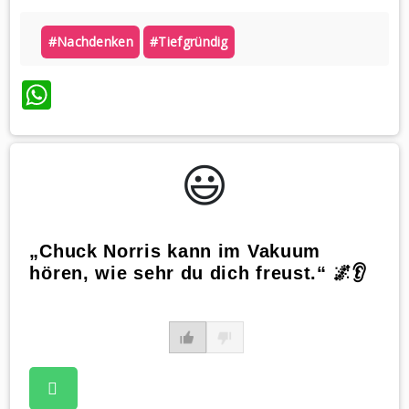
#nachdenken
#tiefgründig
WhatsApp
😃️
„Chuck Norris kann im Vakuum
hören, wie sehr du dich freust.“ 🌌👂