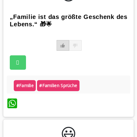
„Familie ist das größte Geschenk des
Lebens.“ 🎁🌟
#familie
#familien Sprüche
WhatsApp
😃️