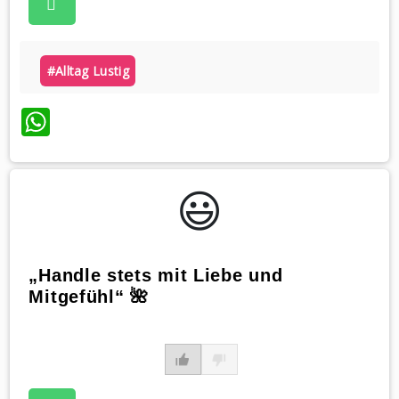
#alltag Lustig
WhatsApp
😃️
„Handle stets mit Liebe und
Mitgefühl“ 🌺