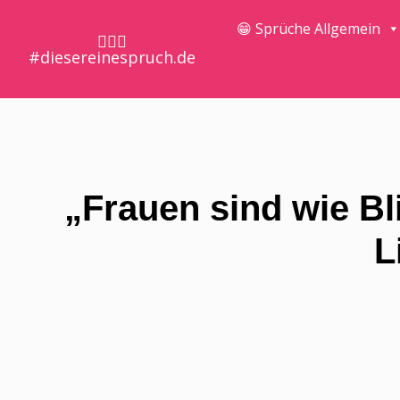
😁 Sprüche Allgemein
🤷🏼‍♀️
#diesereinespruch.de
„Frauen sind wie Bli
L