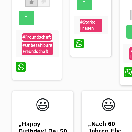
#starke
Frauen
#freundschaft
WhatsApp
#unbezahlbare
Freundschaft
L
WhatsApp
😃️
😃️
„Nach 60
„Happy
Jahren Ehe
Birthday! Bei 50