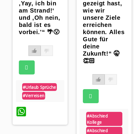
‚Yay, ich bin
gezeigt hast,
am Strand!‘
wie wir
und ‚Oh nein,
unsere Ziele
bald ist es
erreichen
vorbei.'“ 🌴😮
können. Alles
Gute für
deine
Zukunft!“ 🤫
👏🏻
#urlaub Sprüche
#verreisen
WhatsApp
#abschied
Kollege
#abschied