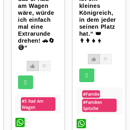
am Wagen
kleines
wäre, würde
Königreich,
ich einfach
in dem jeder
mal eine
seinen Platz
Extrarunde
hat.“ 👑
drehen! 🚗🔄
👨‍👩‍👧‍👦
😅“
#familie
#5 Rad Am
#familien
Wagen
Sprüche
WhatsApp
WhatsAp