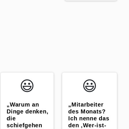
😃️
😃️
„Warum an
„Mitarbeiter
Dinge denken,
des Monats?
die
Ich nenne das
schiefgehen
den ‚Wer-ist-