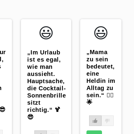
😃️
😃️
„Mama
nur
„Im Urlaub
zu sein
l,
ist es egal,
bedeutet,
s
wie man
eine
aussieht.
Heldin im
Hauptsache,
Alltag zu
n
die Cocktail-
sein.“ 🦸‍♀️
Sonnenbrille
🌟
sitzt
😎
richtig.“ 🍹
😎