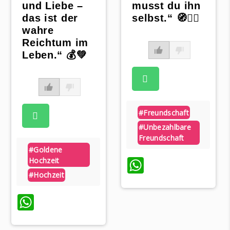
und Liebe –
musst du ihn
das ist der
selbst.“ 🧭🚶‍♂️
wahre
Reichtum im
Leben.“ 💰💚
#freundschaft
#unbezahlbare
Freundschaft
#goldene
WhatsApp
Hochzeit
#hochzeit
WhatsApp