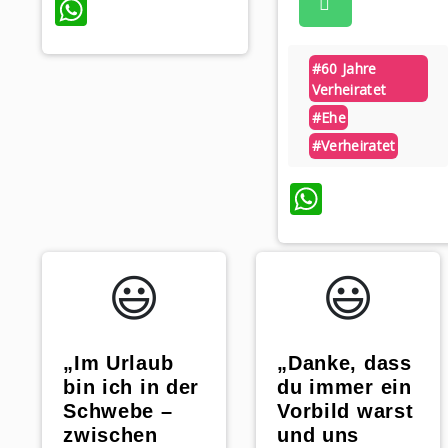
WhatsApp
#60 Jahre
Verheiratet
#ehe
#verheiratet
WhatsA
😃️
😃️
„Im Urlaub
„Danke, dass
bin ich in der
du immer ein
Schwebe –
Vorbild warst
zwischen
und uns