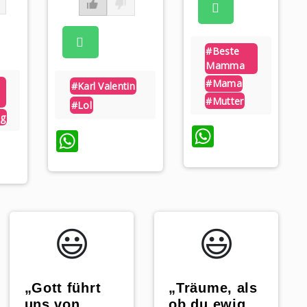
#beste
Mamma
#mama
#karl Valentin
#mutter
#lol
ag
WhatsAp
WhatsApp
tsApp
😃️
😃️
„Gott führt
„Träume, als
uns von
ob du ewig