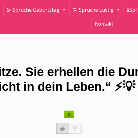
🥳 Sprüche Geburtstag
🤣 Sprüche Lustig
🕯Sp
Kontakt
tze. Sie erhellen die D
icht in dein Leben.“ ⚡💡