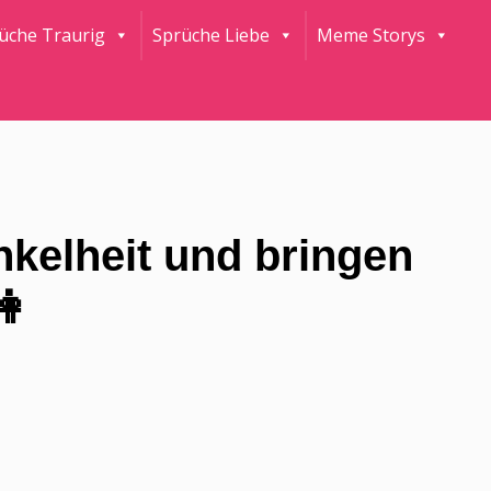
rüche Traurig
Sprüche Liebe
Meme Storys
unkelheit und bringen
👩