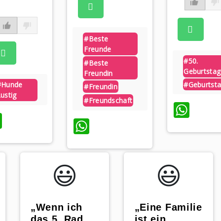
#beste
Freunde
#50.
#beste
Geburtstag
Freundin
#geburtst
#hunde
#freundin
ustig
#freundschaft
Wha
WhatsApp
WhatsApp
😃️
😃️
„Wenn ich
„Eine Familie
das 5. Rad
ist ein