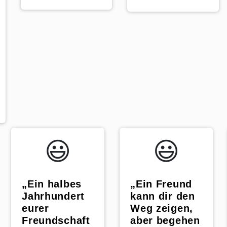
pp
😃️
😃️
„Ein halbes
„Ein Freund
Jahrhundert
kann dir den
eurer
Weg zeigen,
Freundschaft
aber begehen