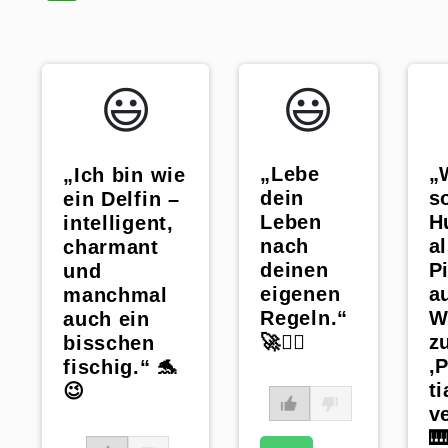
😃️
😃️
„Lebe
„
„Ich bin wie
dein
s
ein Delfin –
Leben
H
intelligent,
nach
a
charmant
deinen
P
und
eigenen
a
manchmal
Regeln.“
W
auch ein
🚀🙅‍♀️
zu
bisschen
‚
fischig.“ 🐬
ti
😉
v
