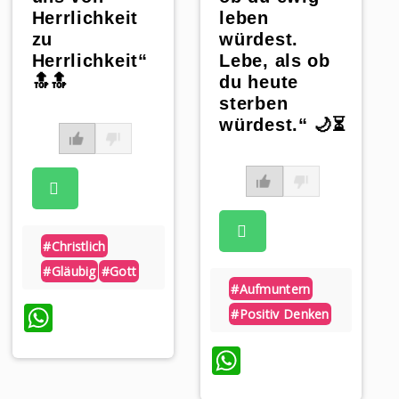
Herrlichkeit
leben
zu
würdest.
Herrlichkeit“
Lebe, als ob
🔝🔝
du heute
sterben
würdest.“ 🌙⏳
#christlich
#gläubig
#gott
#aufmuntern
WhatsApp
#positiv Denken
WhatsApp
p