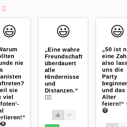
Weitere Sprüche die dir gefallen könnten
😃️
😃️
😃️
Warum
„50 ist 
„Eine wahre
ollten
eine Zah
Freundschaft
unde nie
also las
überdauert
ls
uns die
alle
ianisten
Party
Hindernisse
uftreten?
beginne
und
eil sie
und das
Distanzen.“
 viel
Alter
☝🏻
Pfoten‘-
feiern!“ 
al
😃
erlieren!“
🐶