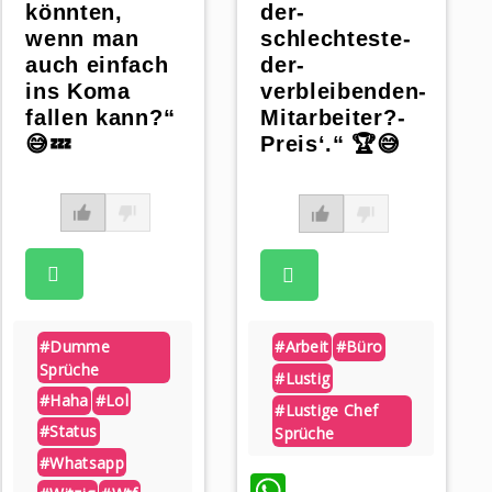
könnten,
der-
wenn man
schlechteste-
auch einfach
der-
ins Koma
verbleibenden-
fallen kann?“
Mitarbeiter?-
😅💤
Preis‘.“ 🏆😅
#dumme
#arbeit
#büro
Sprüche
#lustig
#haha
#lol
#lustige Chef
#status
Sprüche
#whatsapp
WhatsApp