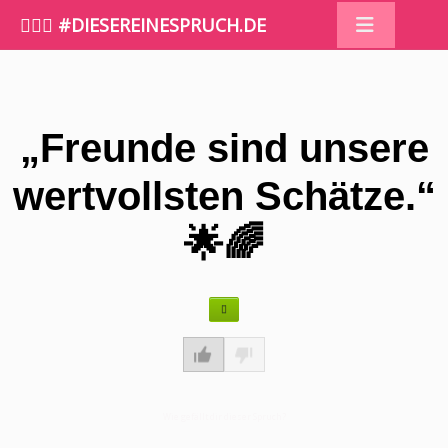
🤷🏼‍♀️ #DIESEREINESPRUCH.DE
„Freunde sind unsere
wertvollsten Schätze.“
🌟🌈
Wie gefällt dir dieser Spruch?