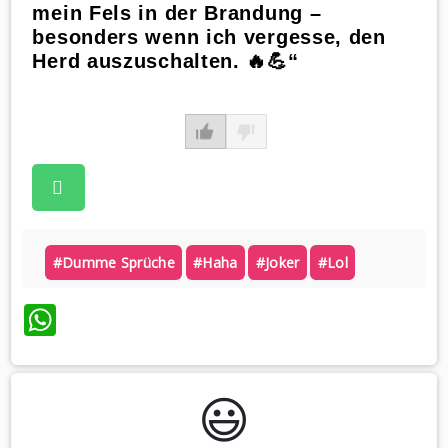
mein Fels in der Brandung –
besonders wenn ich vergesse, den
Herd auszuschalten. 🔥💪“
#dumme Sprüche
#haha
#joker
#lol
WhatsApp
😃️