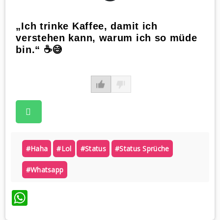
„Ich trinke Kaffee, damit ich
verstehen kann, warum ich so müde
bin.“ ☕😅
#haha
#lol
#status
#status Sprüche
#whatsapp
WhatsApp