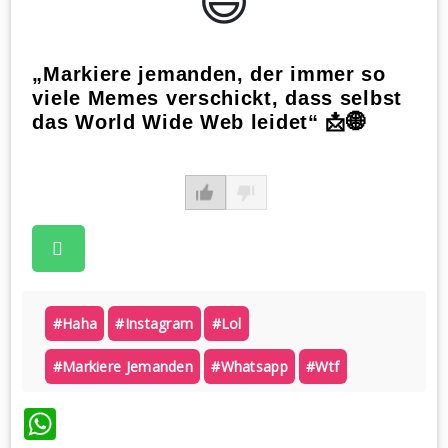
😃️
„Markiere jemanden, der immer so
viele Memes verschickt, dass selbst
das World Wide Web leidet“ 📩🌐
#haha
#instagram
#lol
#markiere Jemanden
#whatsapp
#wtf
WhatsApp