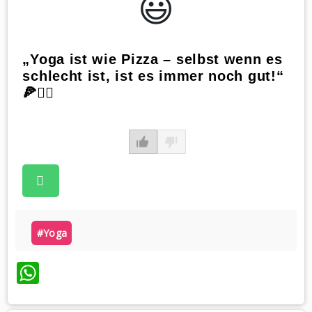
😃️
„Yoga ist wie Pizza – selbst wenn es
schlecht ist, ist es immer noch gut!“
🍕🧘‍♂️
#yoga
WhatsApp