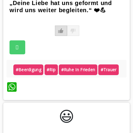
„Deine Liebe hat uns geformt und
wird uns weiter begleiten.“ ❤️💪
#beerdigung
#rip
#ruhe In Frieden
#trauer
WhatsApp
😃️