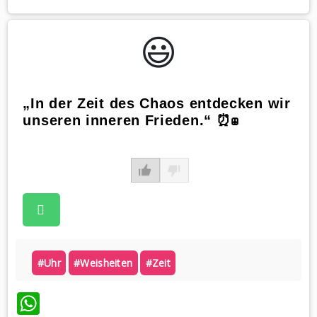
😃️
„In der Zeit des Chaos entdecken wir
unseren inneren Frieden.“ ⏰☮️
#uhr
#weisheiten
#zeit
WhatsApp