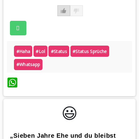
#haha
#lol
#status
#status Sprüche
#whatsapp
WhatsApp
😃️
„Sieben Jahre Ehe und du bleibst