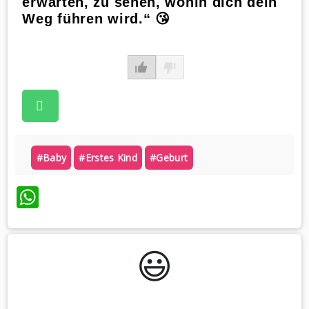
erwarten, zu sehen, wohin dich dein
Weg führen wird.“ 😘
#baby
#erstes Kind
#geburt
WhatsApp
😃️