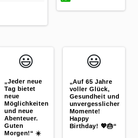
hatsApp
😃️
😃️
„Jeder neue
„Auf 65 Jahre
Tag bietet
voller Glück,
neue
Gesundheit und
Möglichkeiten
unvergesslicher
und neue
Momente!
Abenteuer.
Happy
Guten
Birthday! 💖🎂“
Morgen!“ ☀️