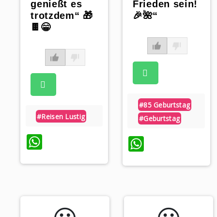
genießt es
Frieden sein!
trotzdem“ 🎁
🎉🌺“
🍫😁
#85 Geburtstag
#reisen Lustig
#geburtstag
WhatsApp
WhatsAp