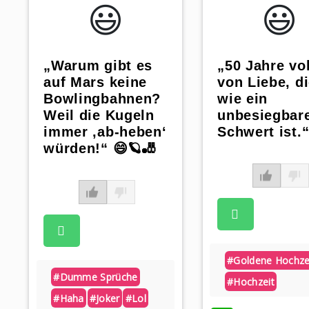
😃️
😃️
„Warum gibt es
„50 Jahre vol
auf Mars keine
von Liebe, d
Bowlingbahnen?
wie ein
Weil die Kugeln
unbesiegbar
immer ‚ab-heben‘
Schwert ist.“
würden!“ 😄🪐🎳
#goldene Hochze
#dumme Sprüche
#hochzeit
#haha
#joker
#lol