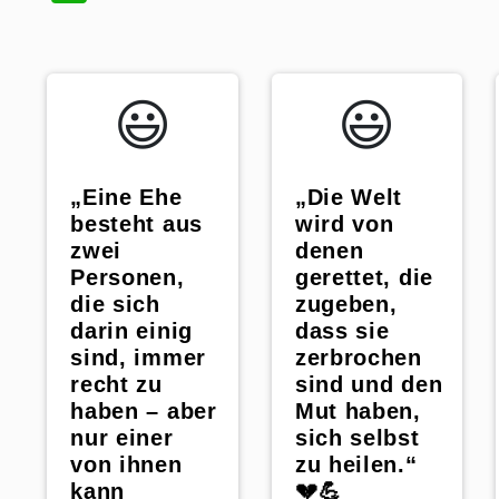
😃️
😃️
„Eine Ehe
„Die Welt
besteht aus
wird von
zwei
denen
Personen,
gerettet, die
die sich
zugeben,
darin einig
dass sie
sind, immer
zerbrochen
recht zu
sind und den
haben – aber
Mut haben,
nur einer
sich selbst
von ihnen
zu heilen.“
kann
💔💪