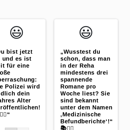
😃️
😃️
u bist jetzt
„Wusstest du
 und es ist
schon, dass man
it für eine
in der Reha
roße
mindestens drei
berraschung:
spannende
e Polizei wird
Romane pro
dlich dein
Woche liest? Sie
hres Alter
sind bekannt
röffentlichen!
unter dem Namen
‍♀️“
‚Medizinische
Befundberichte‘!“
📚👩‍⚕️