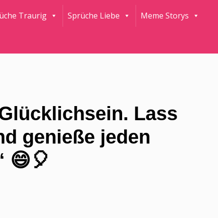
rüche Traurig
Sprüche Liebe
Meme Storys
Glücklichsein. Lass
nd genieße jeden
“ 😄🎈