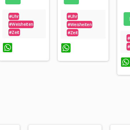
#uhr
#uhr
#weisheiten
#weisheiten
#zeit
#zeit
#
WhatsApp
WhatsApp
#