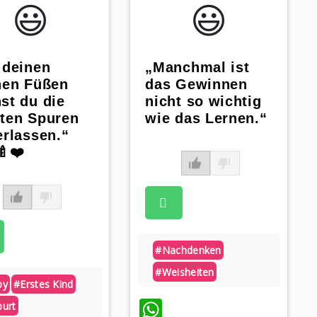
😃️
😃️
 deinen
„Manchmal ist
nen Füßen
das Gewinnen
st du die
nicht so wichtig
ten Spuren
wie das Lernen.“
erlassen.“
🍼❤️
#nachdenken
#weisheiten
by
#erstes Kind
WhatsApp
urt