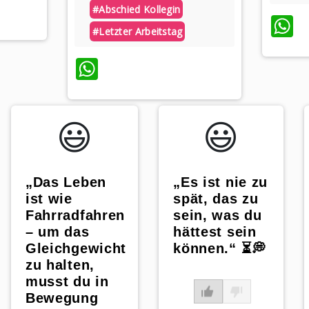
App
#abschied Kollegin
W
#letzter Arbeitstag
WhatsApp
😃️
😃️
„Es ist nie zu
„Das Leben
spät, das zu
ist wie
sein, was du
Fahrradfahren
hättest sein
– um das
können.“ ⏳💭
Gleichgewicht
zu halten,
musst du in
Bewegung