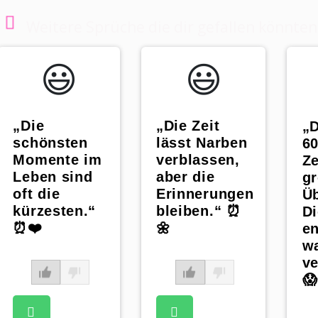
Weitere Sprüche die dir gefallen könnten
😃️
😃️
„Die
„Die Zeit
„D
schönsten
lässt Narben
60
Momente im
verblassen,
Ze
Leben sind
aber die
g
oft die
Erinnerungen
Ü
kürzesten.“
bleiben.“ ⏰
Di
⏰❤️
🌼
en
wa
ve
😱