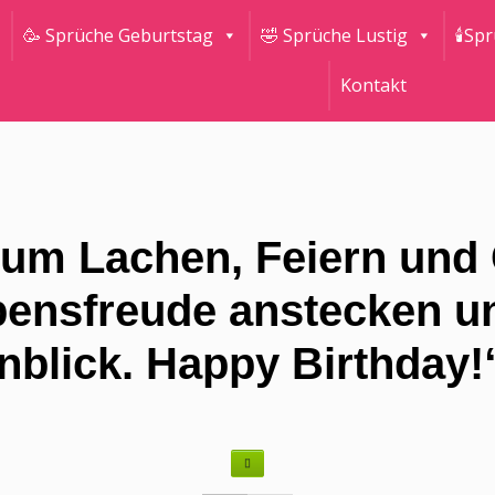
🥳 Sprüche Geburtstag
🤣 Sprüche Lustig
🕯Sp
Kontakt
 zum Lachen, Feiern und 
bensfreude anstecken u
blick. Happy Birthday!