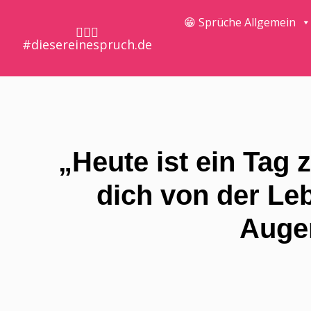
😁 Sprüche Allgemein
🤷🏼‍♀️
#diesereinespruch.de
„Heute ist ein Tag
dich von der Le
Augen