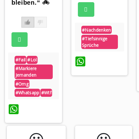
bleiben.“ 🚲
#nachdenken
#tiefsinnige
Sprüche
WhatsApp
#fail
#lol
#markiere
Jemanden
#omg
p
#whatsapp
#wtf
WhatsApp