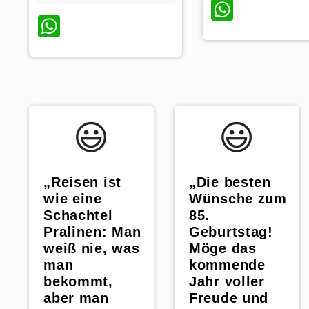
Whats
WhatsApp
😃️
😃️
„Reisen ist
„Die besten
wie eine
Wünsche zum
Schachtel
85.
Pralinen: Man
Geburtstag!
weiß nie, was
Möge das
man
kommende
bekommt,
Jahr voller
aber man
Freude und