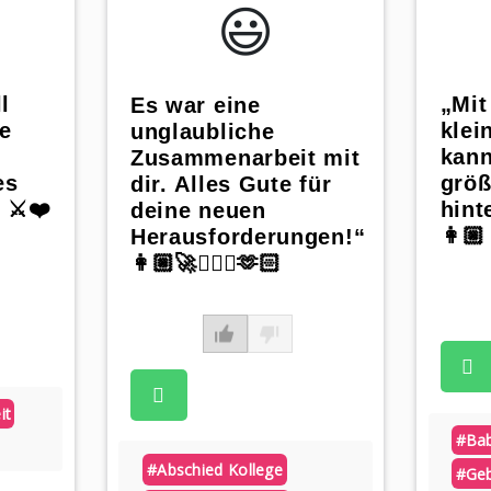
😃️
l
„Mit
Es war eine
ie
klei
unglaubliche
kann
Zusammenarbeit mit
es
größ
dir. Alles Gute für
 ⚔️❤️
hint
deine neuen
👩🏼‍
Herausforderungen!“
👩🏼‍🚀👷🏻‍♂️🫶🏻
it
#ba
#abschied Kollege
#geb