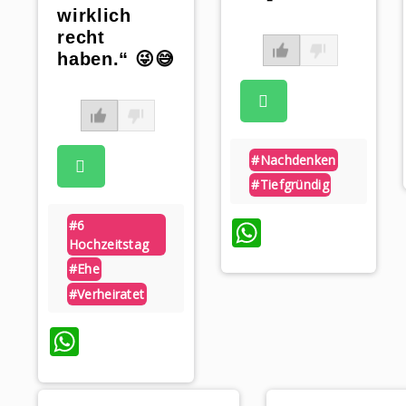
wirklich
recht
haben.“ 😜😅
#nachdenken
#tiefgründig
WhatsApp
#6
Hochzeitstag
#ehe
#verheiratet
WhatsApp