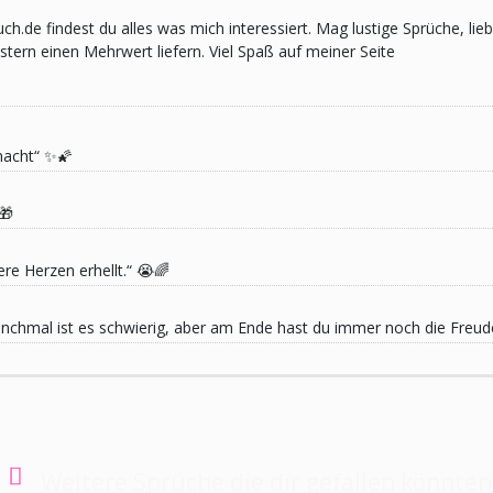
pruch.de findest du alles was mich interessiert. Mag lustige Sprüche,
ern einen Mehrwert liefern. Viel Spaß auf meiner Seite
macht“ ✨🌠
🎁
re Herzen erhellt.“ 😭🌈
 Manchmal ist es schwierig, aber am Ende hast du immer noch die Freu
Weitere Sprüche die dir gefallen könnten