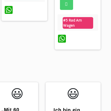
WhatsApp
#5 Rad Am
Wagen
WhatsApp
😃️
😃️
„Mit 60
„Ich bin ein