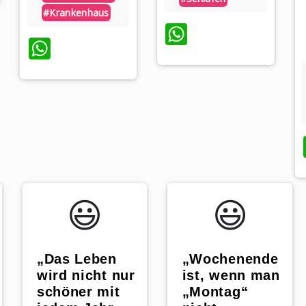
#krankenhaus
WhatsApp
WhatsApp
😃️
😃️
„Das Leben
„Wochenende
wird nicht nur
ist, wenn man
schöner mit
„Montag“