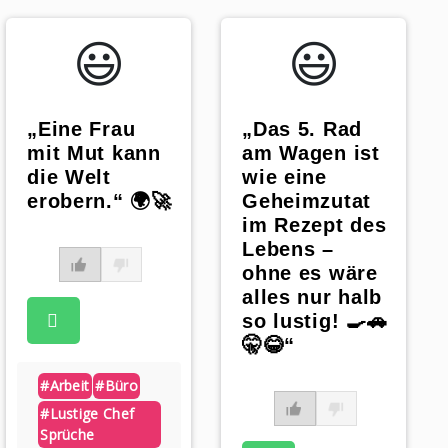
😃️
😃️
„Eine Frau
„Das 5. Rad
mit Mut kann
am Wagen ist
die Welt
wie eine
erobern.“ 🌍🚀
Geheimzutat
im Rezept des
Lebens –
ohne es wäre
alles nur halb
so lustig! 🍳🚗
🤫😂“
#arbeit
#büro
#lustige Chef
Sprüche