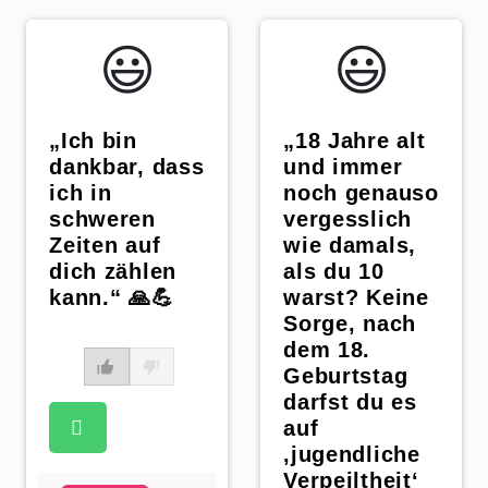
😃️
😃️
„Ich bin
„18 Jahre alt
dankbar, dass
und immer
ich in
noch genauso
schweren
vergesslich
Zeiten auf
wie damals,
dich zählen
als du 10
kann.“ 🙏💪
warst? Keine
Sorge, nach
dem 18.
Geburtstag
darfst du es
auf
‚jugendliche
Verpeiltheit‘