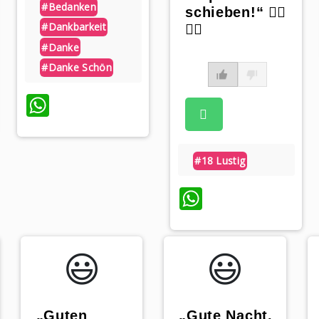
#bedanken
schieben!“ 🤦‍♀️
#dankbarkeit
🤷‍♂️
#danke
#danke Schön
p
WhatsApp
#18 Lustig
WhatsApp
😃️
😃️
„Guten
„Gute Nacht,