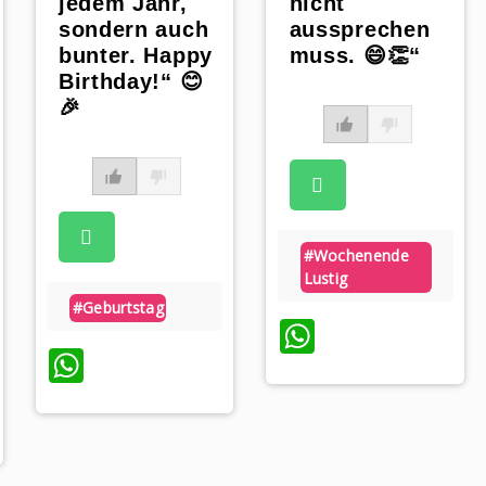
jedem Jahr,
nicht
sondern auch
aussprechen
bunter. Happy
muss. 😄👏“
Birthday!“ 😊
🎉
#wochenende
Lustig
#geburtstag
WhatsApp
WhatsApp
p