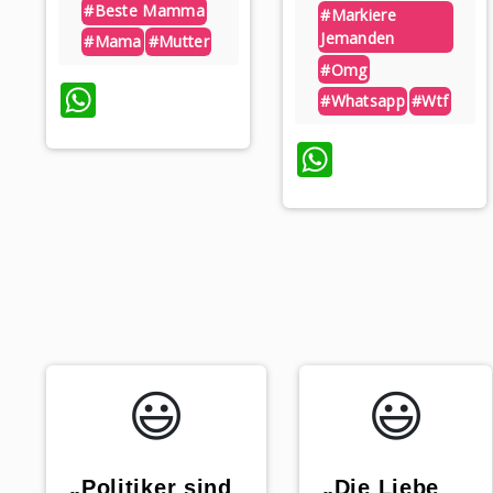
#beste Mamma
#markiere
Jemanden
#mama
#mutter
#omg
WhatsApp
#whatsapp
#wtf
WhatsAp
😃️
😃️
„Die Liebe
„Politiker sind