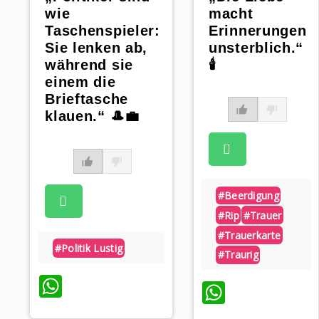
macht
wie
Erinnerungen
Taschenspieler:
unsterblich.“
Sie lenken ab,
🕯
während sie
einem die
Brieftasche
klauen.“ 🎩💼
#beerdigung
#rip
#trauer
#trauerkarte
#politik Lustig
#traurig
WhatsApp
WhatsA