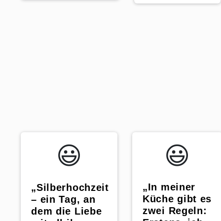
😃️
😃️
„In meiner
„Silberhochzeit
Küche gibt es
– ein Tag, an
zwei Regeln:
dem die Liebe