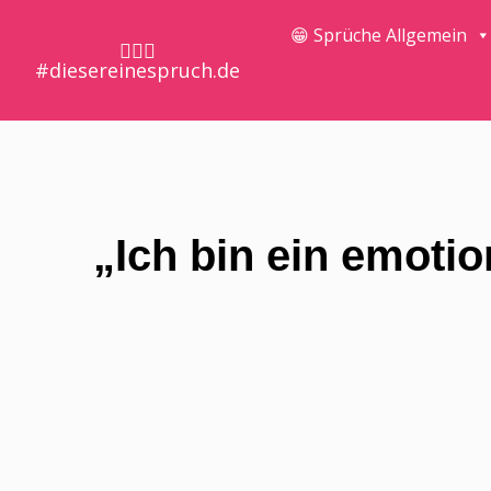
😁 Sprüche Allgemein
🤷🏼‍♀️
#diesereinespruch.de
„Ich bin ein emotio