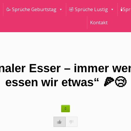
🥳 Sprüche Geburtstag
🤣 Sprüche Lustig
🕯Sp
Kontakt
naler Esser – immer wenn
essen wir etwas“ 🍕😢