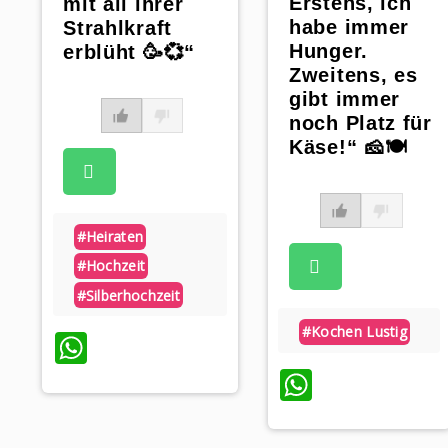
Erstens, ich
mit all ihrer
habe immer
Strahlkraft
Hunger.
erblüht 🥳💞“
Zweitens, es
gibt immer
noch Platz für
Käse!“ 🧀🍽️
#heiraten
#hochzeit
#silberhochzeit
#kochen Lustig
WhatsApp
WhatsAp