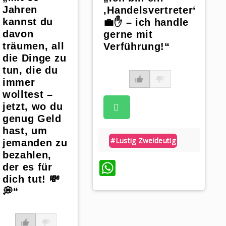
Jahren
‚Handelsvertreter‘
kannst du
💼✋ – ich handle
davon
gerne mit
träumen, all
Verführung!“
die Dinge zu
tun, die du
immer
wolltest –
jetzt, wo du
genug Geld
hast, um
#lustig Zweideutig
jemanden zu
bezahlen,
WhatsApp
der es für
dich tut! 💸
💭“