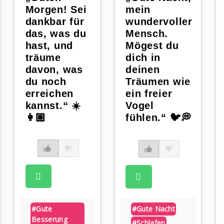
Morgen! Sei
mein
dankbar für
wundervoller
das, was du
Mensch.
hast, und
Mögest du
träume
dich in
davon, was
deinen
du noch
Träumen wie
erreichen
ein freier
kannst.“ ☀️
Vogel
👩🏼
fühlen.“ 🐦💭
pp
#gute
#gute Nacht
Besserung
#schlafen