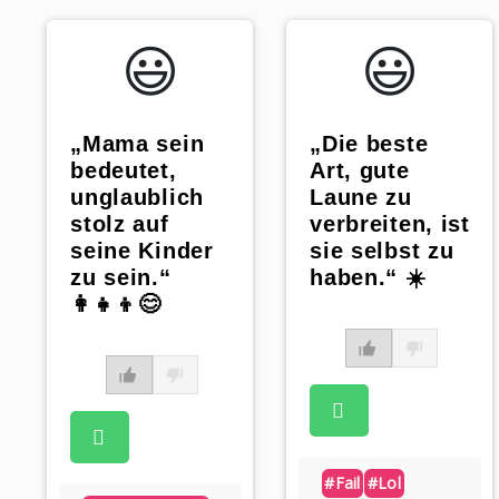
😃️
😃️
„Mama sein
„Die beste
bedeutet,
Art, gute
unglaublich
Laune zu
stolz auf
verbreiten, ist
seine Kinder
sie selbst zu
zu sein.“
haben.“ ☀️
👩‍👧‍👦😊
#fail
#lol