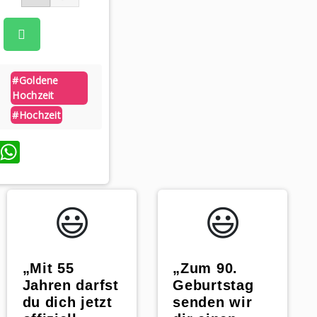
#goldene
Hochzeit
#hochzeit
WhatsApp
😃️
😃️
„Mit 55
„Zum 90.
Jahren darfst
Geburtstag
du dich jetzt
senden wir