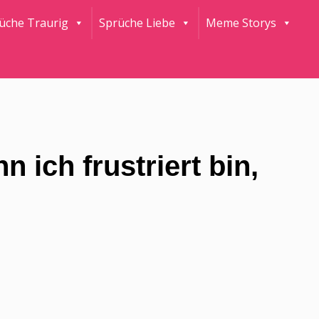
rüche Traurig
Sprüche Liebe
Meme Storys
 ich frustriert bin,