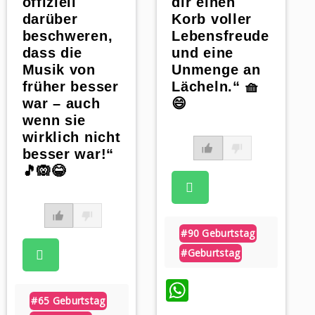
offiziell
dir einen
darüber
Korb voller
beschweren,
Lebensfreude
dass die
und eine
Musik von
Unmenge an
früher besser
Lächeln.“ 🧺
war – auch
😄
wenn sie
wirklich nicht
besser war!“
🎵🙉😂
#90 Geburtstag
#geburtstag
WhatsApp
#65 Geburtstag