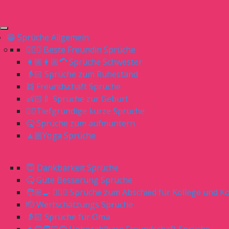
😁 Sprüche Allgemein
👱🏻‍♀️ Beste Freundin Sprüche
👩🏼👩🏼‍🦱 Sprüche Schwester
👵🏻 Sprüche zum Ruhestand
👯 Freundschaft Sprüche
👶🏻🍼 Sprüche zur Geburt
👌🏻Tiefgründige kurze Sprüche
🤒 Sprüche zum aufmuntern
🧘🏼Yoga Sprüche
😇 Dankbarkeit Sprüche
🤒 Gute Besserung Sprüche
🧑🏼‍🍳 👨🏼‍⚕️ Sprüche zum Abschied für Kollege und Ko
🫡 Wertschätzungs Sprüche
👵🏻 Sprüche für Oma