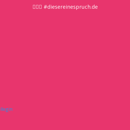
🤷🏼‍♀️ #diesereinespruch.de
llegin