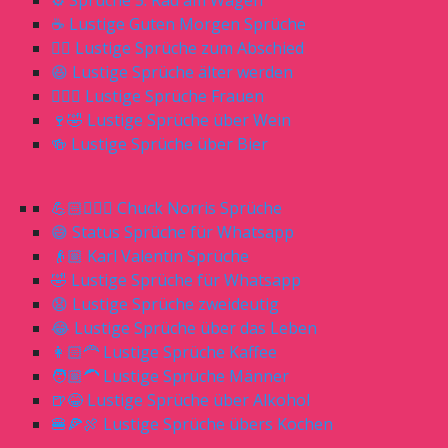
⚙️ Sprüche 5. Rad am Wagen
☕️ Lustige Guten Morgen Sprüche
🖐🏻 Lustige Sprüche zum Abschied
😆 Lustige Sprüche älter werden
🙎🏼‍♀️ Lustige Sprüche Frauen
🍷🤣 Lustige Sprüche über Wein
🍻 Lustige Sprüche über Bier
💪🏻🧔🏼‍♂️ Chuck Norris Sprüche
😅 Status Sprüche für Whatsapp
👴🏼 Karl Valentin Sprüche
🤣 Lustige Sprüche für Whatsapp
😧 Lustige Sprüche zweideutig
😂 Lustige Sprüche über das Leben
👩🏻‍🦰 Lustige Sprüche Kaffee
🧑🏼‍🦱 Lustige Sprüche Männer
🍺😂 Lustige Sprüche über Alkohol
🍔🍕🍖 Lustige Sprüche übers Kochen