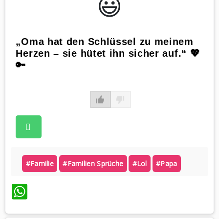
😃️
„Oma hat den Schlüssel zu meinem
Herzen – sie hütet ihn sicher auf.“ 💖
🔑
#familie
#familien Sprüche
#lol
#papa
WhatsApp