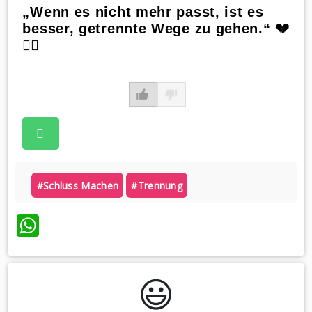
„Wenn es nicht mehr passt, ist es
besser, getrennte Wege zu gehen.“ 💔
🚶‍♂️
#schluss Machen
#trennung
WhatsApp
😃️