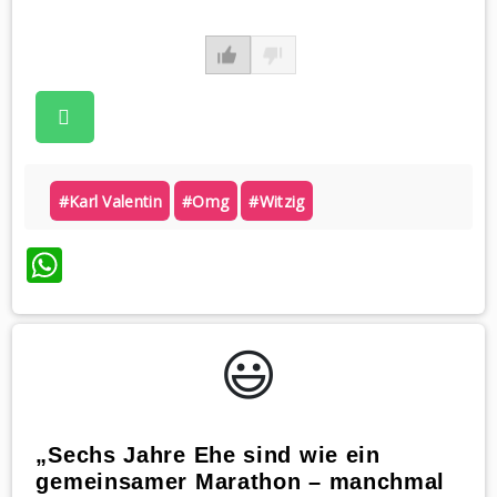
#karl Valentin
#omg
#witzig
WhatsApp
😃️
„Sechs Jahre Ehe sind wie ein
gemeinsamer Marathon – manchmal