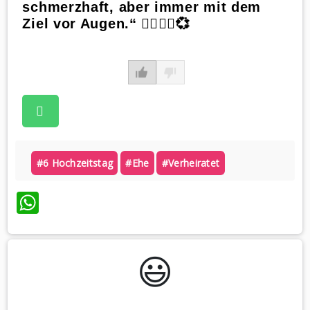
schmerzhaft, aber immer mit dem
Ziel vor Augen.“ 🏃‍♂️🏃‍♀️💞
#6 Hochzeitstag
#ehe
#verheiratet
WhatsApp
😃️