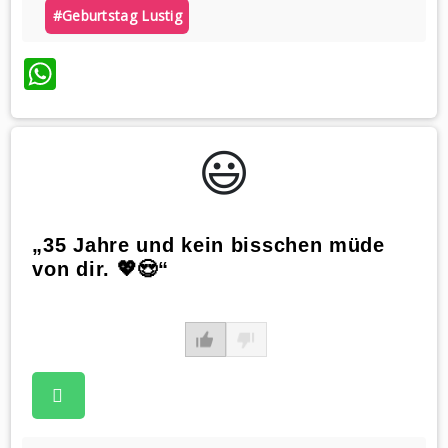
#geburtstag Lustig
WhatsApp
😃️
„35 Jahre und kein bisschen müde
von dir. 💖😍“