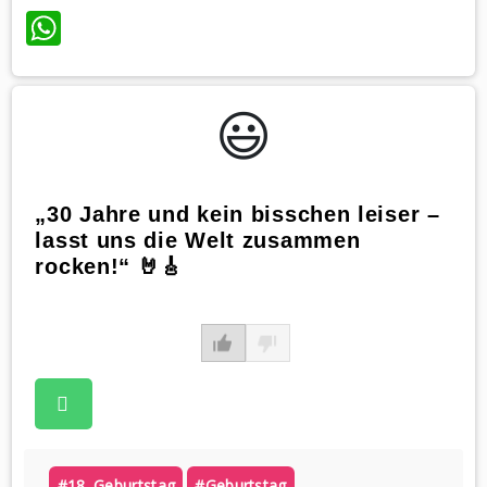
WhatsApp
😃️
„30 Jahre und kein bisschen leiser –
lasst uns die Welt zusammen
rocken!“ 🤘🎸
#18. Geburtstag
#geburtstag