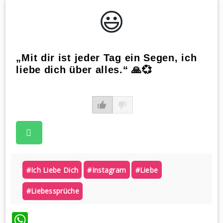
😃️
„Mit dir ist jeder Tag ein Segen, ich
liebe dich über alles.“ 🙏💞
#ich Liebe Dich
#instagram
#liebe
#liebessprüche
WhatsApp