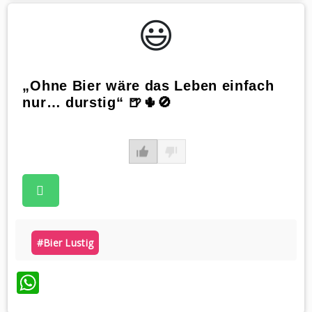
😃️
„Ohne Bier wäre das Leben einfach
nur… durstig“ 🍺🌵🚫
#bier Lustig
WhatsApp