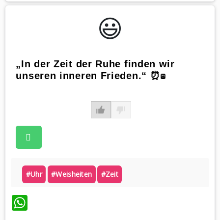
😃️
„In der Zeit der Ruhe finden wir
unseren inneren Frieden.“ ⏰☮️
#uhr
#weisheiten
#zeit
WhatsApp