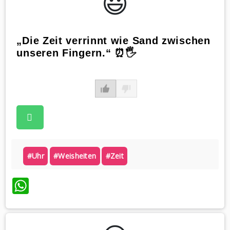
😃️
„Die Zeit verrinnt wie Sand zwischen
unseren Fingern.“ ⏰🖐️
#uhr
#weisheiten
#zeit
WhatsApp