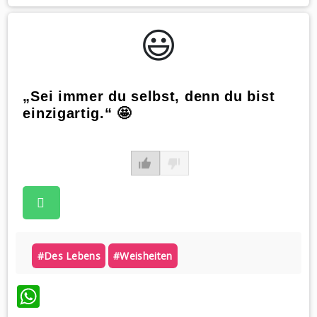
😃️
„Sei immer du selbst, denn du bist
einzigartig.“ 🤩
#des Lebens
#weisheiten
WhatsApp