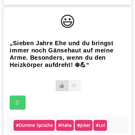
😃️
„Sieben Jahre Ehe und du bringst
immer noch Gänsehaut auf meine
Arme. Besonders, wenn du den
Heizkörper aufdreht! ❄️💪“
#dumme Sprüche
#haha
#joker
#lol