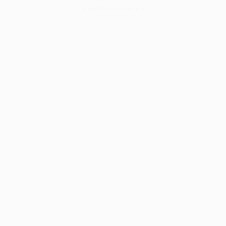
Wie gefällt dir dieser Spruch?