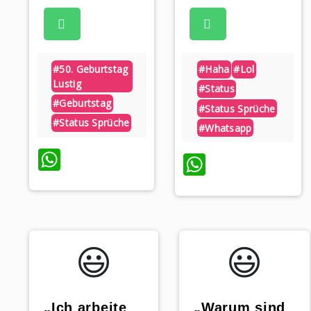
#50. Geburtstag
#haha
#lol
Lustig
#status
#geburtstag
#status Sprüche
#status Sprüche
#whatsapp
WhatsApp
WhatsAp
😃️
😃️
„Ich arbeite
„Warum sind