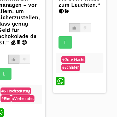
managen – vor
zum Leuchten.“
allem, um
🌒💫
sicherzustellen,
dass genug
Geld für
Schokolade da
ist.“ 💰🍫😄
#gute Nacht
#schlafen
WhatsApp
#6 Hochzeitstag
#ehe
#verheiratet
WhatsApp