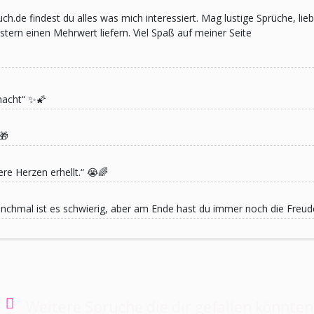
pruch.de findest du alles was mich interessiert. Mag lustige Sprüche,
ern einen Mehrwert liefern. Viel Spaß auf meiner Seite
macht“ ✨🌠
🎁
re Herzen erhellt.“ 😭🌈
 Manchmal ist es schwierig, aber am Ende hast du immer noch die Freu
Weitere Sprüche die dir gefallen könnten