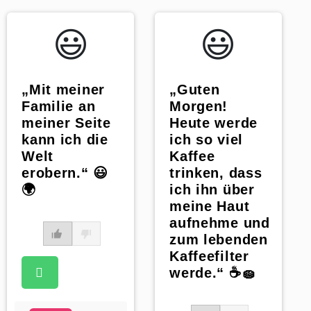
😃️
😃️
„Mit meiner
„Guten
Familie an
Morgen!
meiner Seite
Heute werde
kann ich die
ich so viel
Welt
Kaffee
erobern.“ 😃
trinken, dass
🌍
ich ihn über
meine Haut
aufnehme und
zum lebenden
Kaffeefilter
werde.“ ☕️🧽