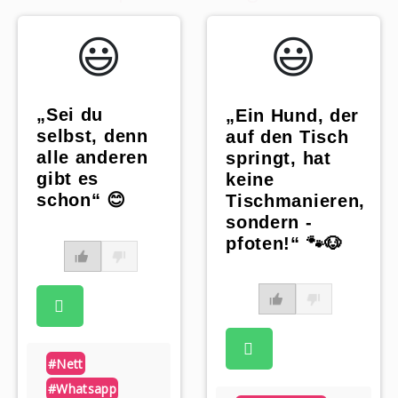
😃️
😃️
„Sei du
„Ein Hund, der
selbst, denn
auf den Tisch
alle anderen
springt, hat
gibt es
keine
schon“ 😊
Tischmanieren,
sondern -
pfoten!“ 🐾🐶
#nett
#whatsapp