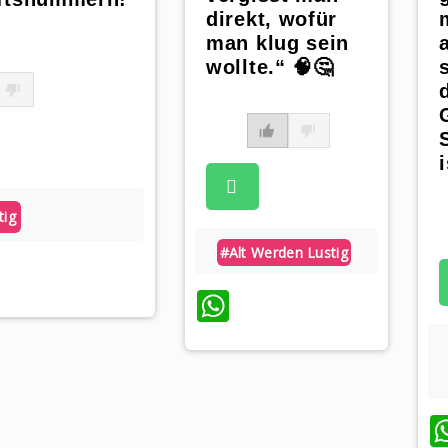
direkt, wofür
man klug sein
wollte.“ 🧠🤔
tig
#alt Werden Lustig
pp
WhatsApp