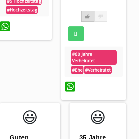
#5 Hochzeitstag
#hochzeitstag
WhatsApp
#60 Jahre
Verheiratet
#ehe
#verheiratet
WhatsApp
😃️
😃️
„35 Jahre
„Guten