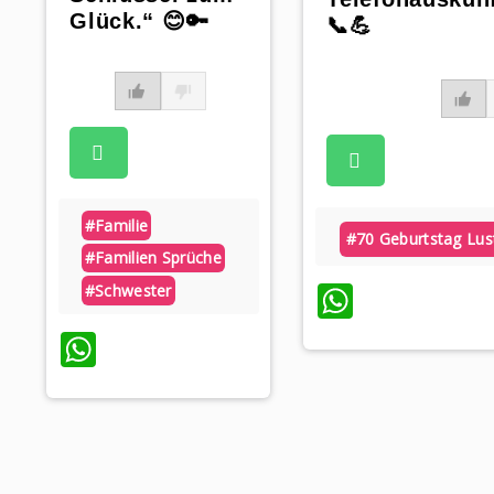
Glück.“ 😊🔑
📞💪
#familie
#70 Geburtstag Lus
#familien Sprüche
WhatsA
#schwester
WhatsApp