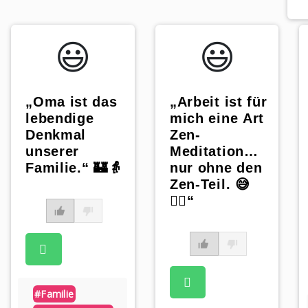
😃️
😃️
„Oma ist das
„Arbeit ist für
lebendige
mich eine Art
Denkmal
Zen-
unserer
Meditation…
Familie.“ 🏰👵
nur ohne den
Zen-Teil. 😅
🧘‍♀️“
#familie