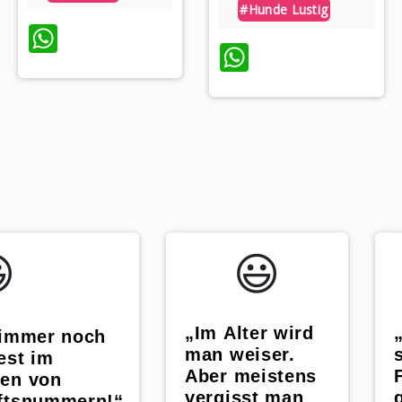
#hunde Lustig
WhatsApp
WhatsApp
p
️
😃️
„Im Alter wird
 immer noch
man weiser.
est im
Aber meistens
en von
vergisst man
ftsnummern!“