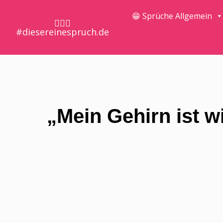
😁 Sprüche Allgemein
🤷🏼‍♀️
#diesereinespruch.de
„Mein Gehirn ist w