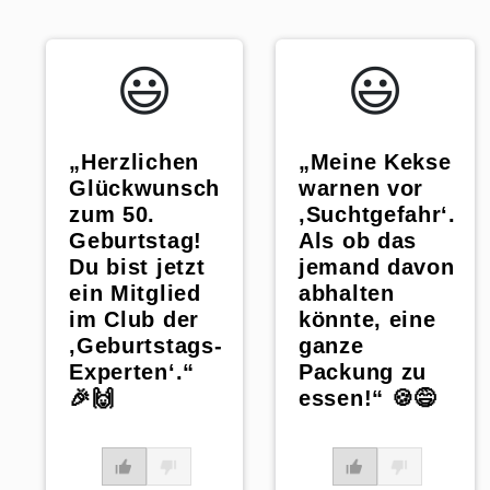
😃️
😃️
„Herzlichen
„Meine Kekse
Glückwunsch
warnen vor
zum 50.
‚Suchtgefahr‘.
Geburtstag!
Als ob das
Du bist jetzt
jemand davon
ein Mitglied
abhalten
im Club der
könnte, eine
‚Geburtstags-
ganze
Experten‘.“
Packung zu
🎉🙌
essen!“ 🍪😅