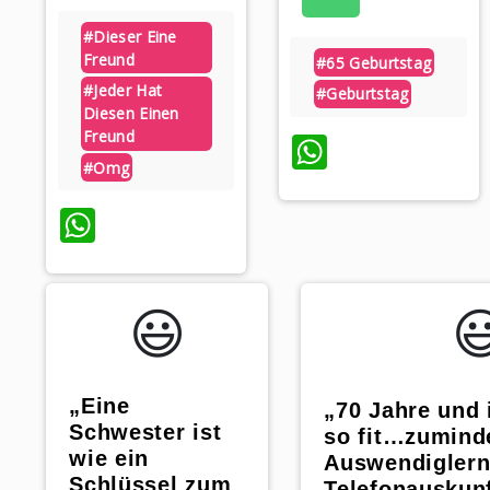
#dieser Eine
Freund
#65 Geburtstag
#jeder Hat
#geburtstag
Diesen Einen
Freund
WhatsAp
#omg
WhatsApp
😃️
😃
„Eine
„70 Jahre und
Schwester ist
so fit…zumind
wie ein
Auswendiglern
Schlüssel zum
Telefonauskun