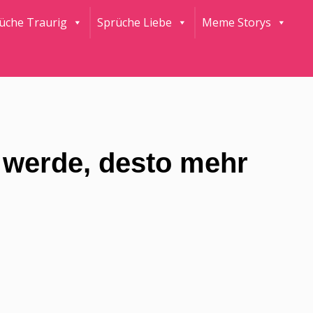
rüche Traurig
Sprüche Liebe
Meme Storys
h werde, desto mehr