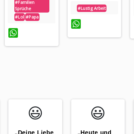
#familien
#lustig Arbeit
Sprüche
#lol
#papa
WhatsApp
WhatsApp
p
😃️
😃️
„Deine Liebe
„Heute und