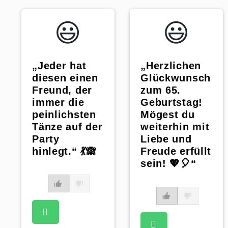
😃️
😃️
„Jeder hat
„Herzlichen
diesen einen
Glückwunsch
Freund, der
zum 65.
immer die
Geburtstag!
peinlichsten
Mögest du
Tänze auf der
weiterhin mit
Party
Liebe und
hinlegt.“ 💃🙈
Freude erfüllt
sein! 💖🎈“