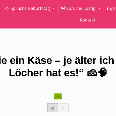
🥳 Sprüche Geburtstag
🤣 Sprüche Lustig
🕯Sp
Kontakt
ie ein Käse – je älter ic
Löcher hat es!“ 🧀🧠