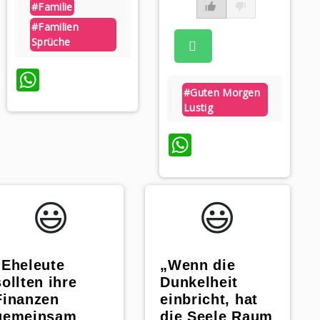
#familie
#familien
Sprüche
WhatsApp
#guten Morgen
Lustig
WhatsApp
😃️
😃️
„Eheleute
„Wenn die
sollten ihre
Dunkelheit
Finanzen
einbricht, hat
gemeinsam
die Seele Raum