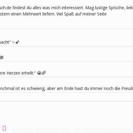
pruch.de findest du alles was mich interessiert. Mag lustige Sprüche,
ern einen Mehrwert liefern. Viel Spaß auf meiner Seite
macht“ ✨🌠
🎁
re Herzen erhellt.“ 😭🌈
 Manchmal ist es schwierig, aber am Ende hast du immer noch die Freu
Weitere Sprüche die dir gefallen könnten