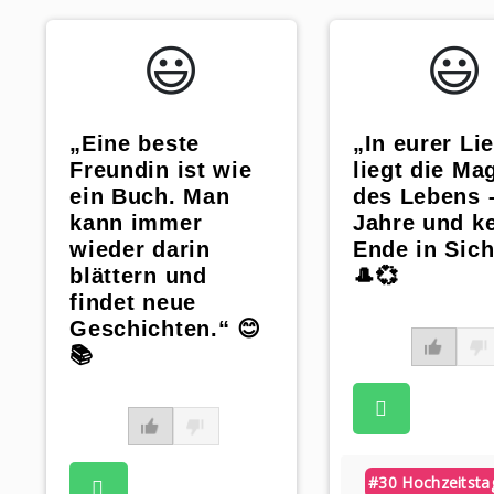
😃️
😃️
„Eine beste
„In eurer Li
Freundin ist wie
liegt die Ma
ein Buch. Man
des Lebens 
kann immer
Jahre und k
wieder darin
Ende in Sich
blättern und
🎩💞
findet neue
Geschichten.“ 😊
📚
#30 Hochzeitsta