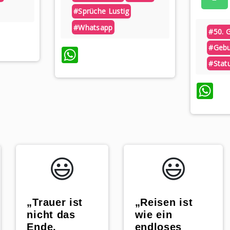
#sprüche Lustig
#whatsapp
#50. 
App
#gebu
WhatsApp
#stat
W
😃️
😃️
„Trauer ist
„Reisen ist
nicht das
wie ein
Ende,
endloses