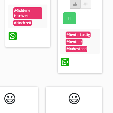
#goldene
Hochzeit
#hochzeit
WhatsApp
#rente Lustig
#rentner
#ruhestand
WhatsApp
😃️
😃️