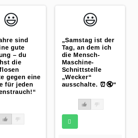
😃️
😃️
ahre sind
„Samstag ist der
ine gute
Tag, an dem ich
ung – du
die Mensch-
hst die
Maschine-
flosen
Schnittstelle
e gegen eine
„Wecker“
 für jeden
ausschalte. ⏰🔇“
enstrauch!“