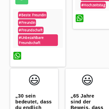
#hochzeitstag
#beste Freundin
Whats
#freundin
#freundschaft
#unbezahlbare
Freundschaft
WhatsApp
😃️
😃️
„65 Jahre
„30 sein
sind der
bedeutet, dass
Beweis, dass
du endlich