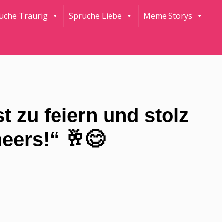
rüche Traurig
Sprüche Liebe
Meme Storys
t zu feiern und stolz
heers!“ 🥂😊