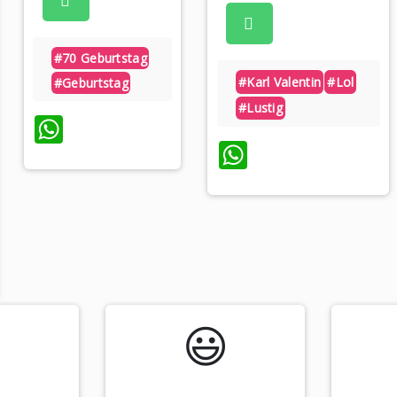
#70 Geburtstag
#karl Valentin
#lol
#geburtstag
#lustig
WhatsApp
WhatsApp
p
️
😃️