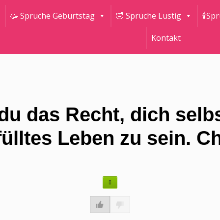
🥳 Sprüche Geburtstag
🤣 Sprüche Lustig
🕯Sp
Kontakt
du das Recht, dich selbs
fülltes Leben zu sein. C