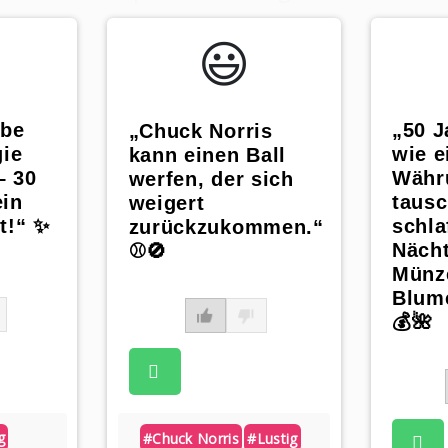
😃️
ebe
„50 J
„Chuck Norris
gie
wie e
kann einen Ball
– 30
Währ
werfen, der sich
ein
tausc
weigert
t!“ ✨
schla
zurückzukommen.“
Nächt
⚾🚫
Münze
Blum
💰🌺
g
#chuck Norris
#lustig