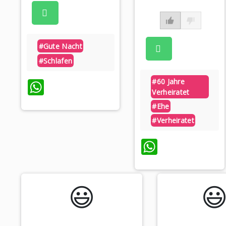
#gute Nacht
#schlafen
WhatsApp
#60 Jahre
Verheiratet
#ehe
#verheiratet
WhatsAp
😃️
😃