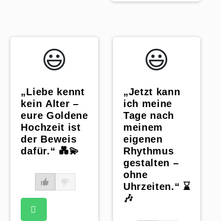
😃️
😃️
„Liebe kennt
„Jetzt kann
kein Alter –
ich meine
eure Goldene
Tage nach
Hochzeit ist
meinem
der Beweis
eigenen
dafür.“ 💑💫
Rhythmus
gestalten –
ohne
Uhrzeiten.“ ⌛️
🎶