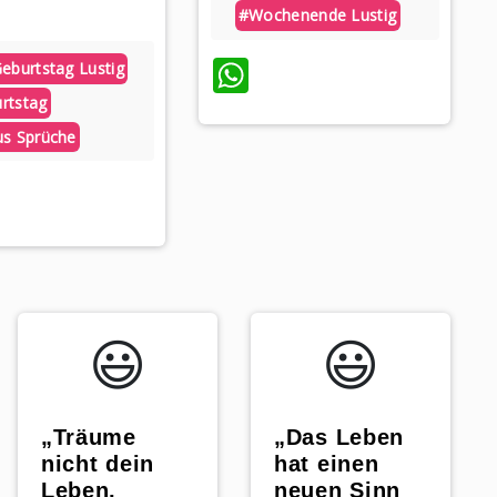
#wochenende Lustig
WhatsApp
Geburtstag Lustig
rtstag
us Sprüche
hatsApp
😃️
😃️
„Träume
„Das Leben
nicht dein
hat einen
Leben,
neuen Sinn