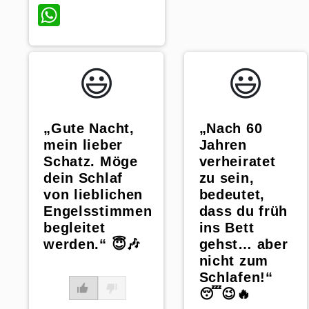
WhatsApp
😃️
😃️
„Nach 60
„Gute Nacht,
Jahren
mein lieber
verheiratet
Schatz. Möge
zu sein,
dein Schlaf
bedeutet,
von lieblichen
dass du früh
Engelsstimmen
ins Bett
begleitet
gehst… aber
werden.“ 😇🎶
nicht zum
Schlafen!“
😴😉🔥