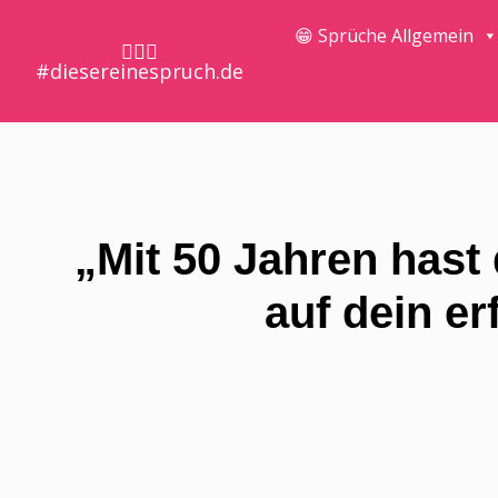
😁 Sprüche Allgemein
🤷🏼‍♀️
#diesereinespruch.de
„Mit 50 Jahren hast 
auf dein er