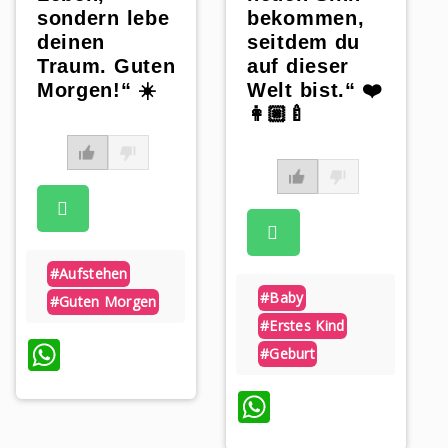
sondern lebe
bekommen,
deinen
seitdem du
Traum. Guten
auf dieser
Morgen!“ ☀️
Welt bist.“ ❤️
👩🏼‍🍼
#aufstehen
#baby
#guten Morgen
#erstes Kind
WhatsApp
#geburt
WhatsApp