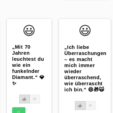
😃️
😃️
„Mit 70
„Ich liebe
Jahren
Überraschungen
leuchtest du
– es macht
wie ein
mich immer
funkelnder
wieder
Diamant.“ 💎
überraschend,
✨
wie überrascht
ich bin.“ 😄🎁🙀