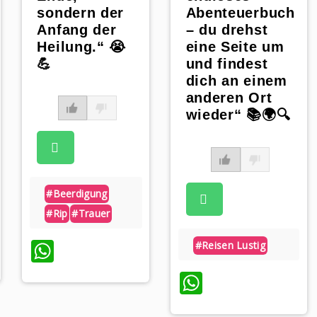
sondern der
Abenteuerbuch
Anfang der
– du drehst
Heilung.“ 😭
eine Seite um
💪
und findest
dich an einem
anderen Ort
wieder“ 📚🌍🔍
#beerdigung
#rip
#trauer
pp
WhatsApp
#reisen Lustig
WhatsApp