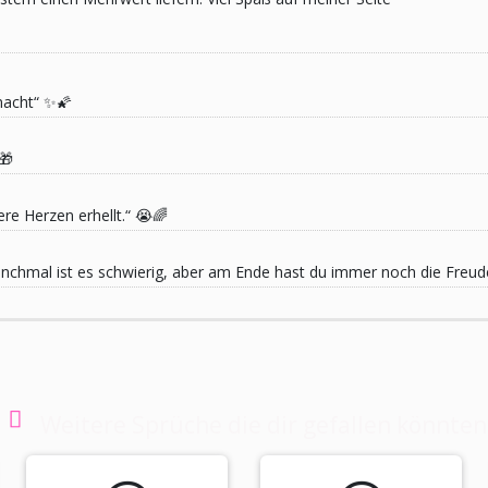
macht“ ✨🌠
🎁
re Herzen erhellt.“ 😭🌈
 Manchmal ist es schwierig, aber am Ende hast du immer noch die Freu
Weitere Sprüche die dir gefallen könnten