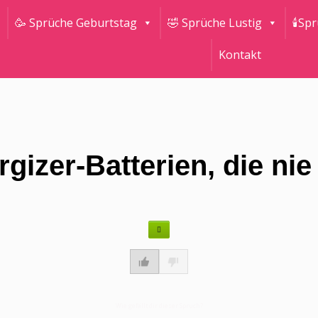
🥳 Sprüche Geburtstag
🤣 Sprüche Lustig
🕯Sp
Kontakt
rgizer-Batterien, die nie
Wie gefällt dir dieser Spruch?