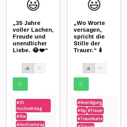
😃️
😃️
„35 Jahre
„Wo Worte
voller Lachen,
versagen,
Freude und
spricht die
unendlicher
Stille der
Liebe. 😂❤️“
Trauer.“ 🕯
#35
#beerdigung
Hochzeitstag
#rip
#trauer
#ehe
#trauerkarte
#hochzeitstag
#traurig