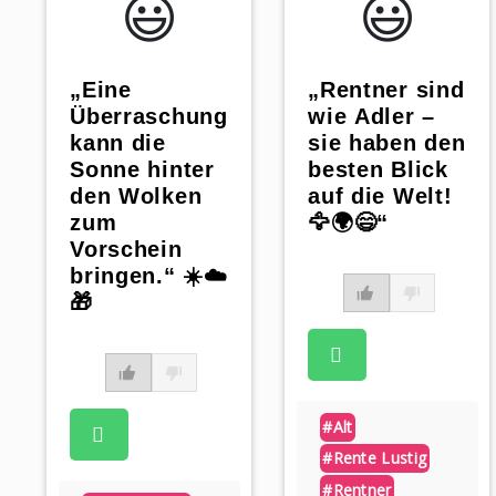
😃️
😃️
„Eine
„Rentner sind
Überraschung
wie Adler –
kann die
sie haben den
Sonne hinter
besten Blick
den Wolken
auf die Welt!
zum
🦅🌍😄“
Vorschein
bringen.“ ☀️☁️
🎁
#alt
#rente Lustig
#rentner