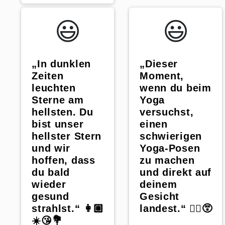
😃️
😃️
„In dunklen
„Dieser
Zeiten
Moment,
leuchten
wenn du beim
Sterne am
Yoga
hellsten. Du
versuchst,
bist unser
einen
hellster Stern
schwierigen
und wir
Yoga-Posen
hoffen, dass
zu machen
du bald
und direkt auf
wieder
deinem
gesund
Gesicht
strahlst.“ 👩🏼
landest.“ 🧘‍♀️😵
☀️😘💐