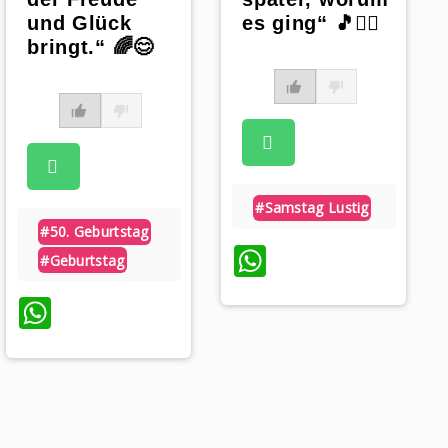
und Glück
es ging“ 🎵🕵️‍♂️
bringt.“ 🌈😊
#samstag Lustig
#50. Geburtstag
WhatsApp
#geburtstag
WhatsApp