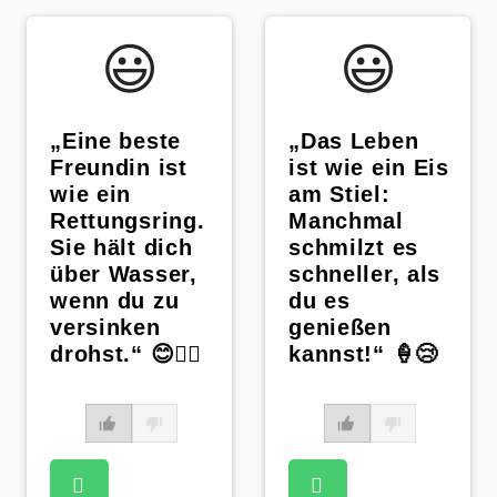
😃️
😃️
„Eine beste
„Das Leben
Freundin ist
ist wie ein Eis
wie ein
am Stiel:
Rettungsring.
Manchmal
Sie hält dich
schmilzt es
über Wasser,
schneller, als
wenn du zu
du es
versinken
genießen
drohst.“ 😊🏊‍♀️
kannst!“ 🍦😢