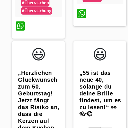
#überraschen
WhatsAp
#überraschung
WhatsApp
😃️
😃️
„Herzlichen
„55 ist das
Glückwunsch
neue 40,
zum 50.
solange du
Geburtstag!
deine Brille
Jetzt fängt
findest, um es
das Risiko an,
zu lesen!“ 👀
dass die
👓😄
Kerzen auf
dem Kuchen