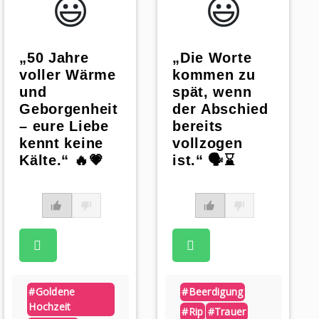
😃️
😃️
„50 Jahre
„Die Worte
voller Wärme
kommen zu
und
spät, wenn
Geborgenheit
der Abschied
– eure Liebe
bereits
kennt keine
vollzogen
Kälte.“ 🔥💗
ist.“ 🗣️⌛
#goldene
#beerdigung
Hochzeit
#rip
#trauer