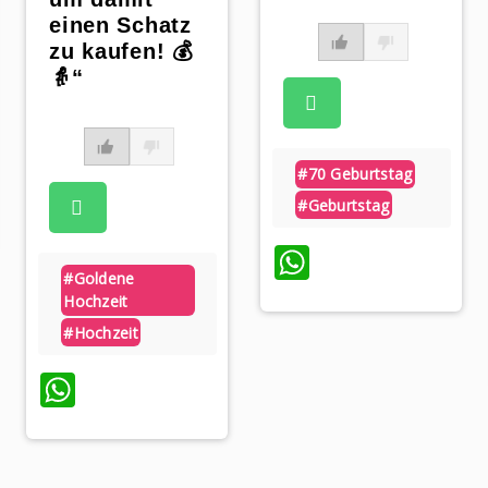
einen Schatz
zu kaufen! 💰
👵“
#70 Geburtstag
p
#geburtstag
WhatsApp
#goldene
Hochzeit
#hochzeit
WhatsApp