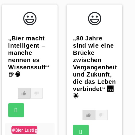
😃️
😃️
„Bier macht
„80 Jahre
intelligent –
sind wie eine
manche
Brücke
nennen es
zwischen
Wissenssuff“
Vergangenheit
🍺🧠
und Zukunft,
die das Leben
verbindet“ 🌉
🌟
#bier Lustig