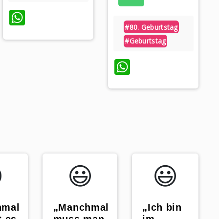
WhatsApp
#80. Geburtstag
#geburtstag
WhatsApp
️
😃️
😃️
„Ich bin
hmal
„Manchmal
im