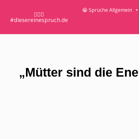
😁 Sprüche Allgemein
🤷🏼‍♀️
#diesereinespruch.de
„Mütter sind die Ene