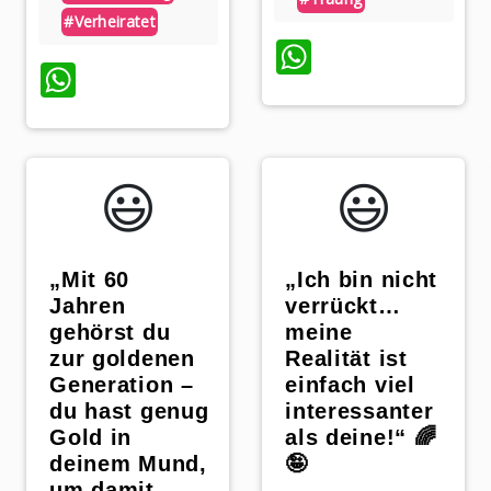
#verheiratet
p
WhatsApp
WhatsApp
😃️
😃️
„Mit 60
„Ich bin nicht
Jahren
verrückt…
gehörst du
meine
zur goldenen
Realität ist
Generation –
einfach viel
du hast genug
interessanter
Gold in
als deine!“ 🌈
deinem Mund,
🤪
um damit