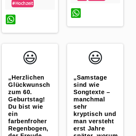
#hochzeit
WhatsApp
WhatsApp
😃️
😃️
„Herzlichen
„Samstage
Glückwunsch
sind wie
zum 60.
Songtexte –
Geburtstag!
manchmal
Du bist wie
sehr
ein
kryptisch und
farbenfroher
man versteht
Regenbogen,
erst Jahre
der Freude
später, worum