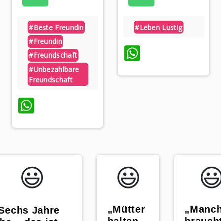
#beste Freundin
#leben Lustig
#freundin
WhatsApp
#freundschaft
#unbezahlbare
Freundschaft
WhatsApp
p
😃️
😃️
😃
„Mütter
„Manc
Sechs Jahre
halten