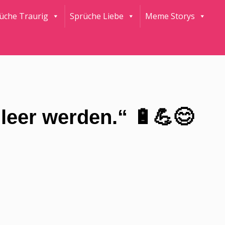
rüche Traurig
Sprüche Liebe
Meme Storys
 leer werden.“ 🔋💪😊