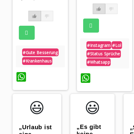
#instagram
#lol
#gute Besserung
#status Sprüche
#krankenhaus
#whatsapp
WhatsApp
WhatsAp
😃️
😃️
„Es gibt
„Urlaub ist
„