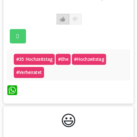
#35 Hochzeitstag
#ehe
#hochzeitstag
#verheiratet
WhatsApp
😃️