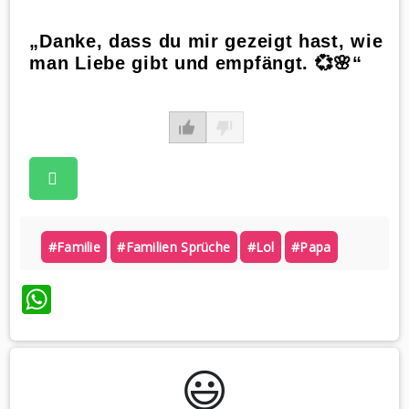
„Danke, dass du mir gezeigt hast, wie
man Liebe gibt und empfängt. 💞🌸“
#familie
#familien Sprüche
#lol
#papa
WhatsApp
😃️