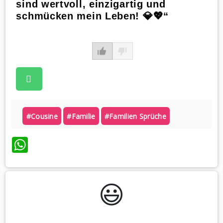
sind wertvoll, einzigartig und
schmücken mein Leben! 💎💖“
#cousine
#familie
#familien Sprüche
WhatsApp
😃️