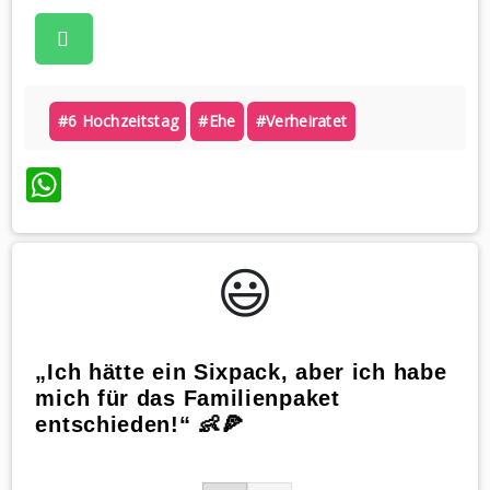
#6 Hochzeitstag
#ehe
#verheiratet
WhatsApp
😃️
„Ich hätte ein Sixpack, aber ich habe
mich für das Familienpaket
entschieden!“ 👶🍕