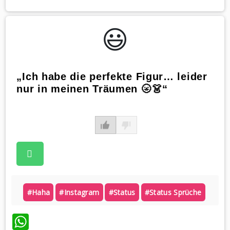
😃️
„Ich habe die perfekte Figur… leider
nur in meinen Träumen 🌝👗“
#haha
#instagram
#status
#status Sprüche
WhatsApp