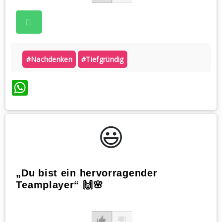
#nachdenken
#tiefgründig
WhatsApp
😃️
„Du bist ein hervorragender
Teamplayer“ 🙌🌸