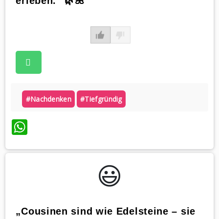
erleben.“ 🌿🌺
#nachdenken
#tiefgründig
WhatsApp
😃️
„Cousinen sind wie Edelsteine – sie