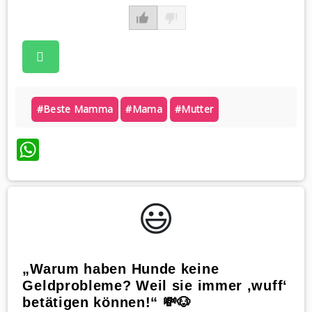
#beste Mamma
#mama
#mutter
WhatsApp
😃️
„Warum haben Hunde keine
Geldprobleme? Weil sie immer ‚wuff‘
betätigen können!“ 💸🐶