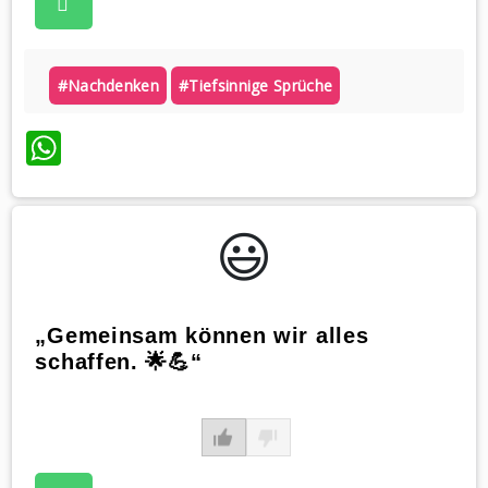
#nachdenken
#tiefsinnige Sprüche
WhatsApp
😃️
„Gemeinsam können wir alles
schaffen. 🌟💪“