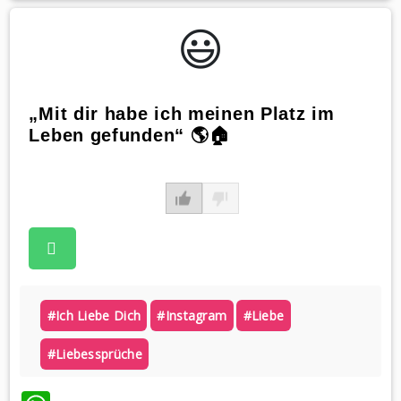
😃️
„Mit dir habe ich meinen Platz im
Leben gefunden“ 🌎🏠
#ich Liebe Dich
#instagram
#liebe
#liebessprüche