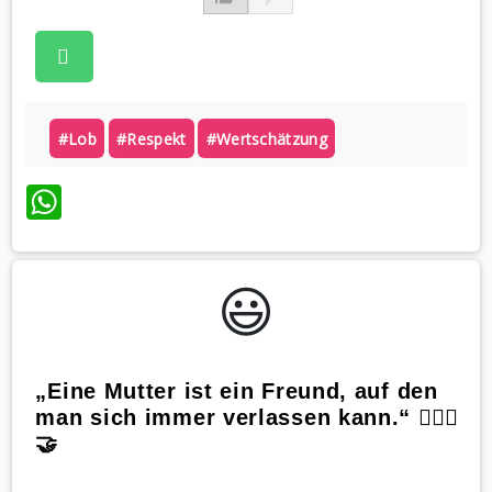
#lob
#respekt
#wertschätzung
WhatsApp
😃️
„Eine Mutter ist ein Freund, auf den
man sich immer verlassen kann.“ 👩‍❤️‍👩
🤝