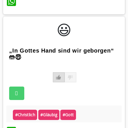
WhatsApp
😃️
„In Gottes Hand sind wir geborgen“
🤲😇
#christlich
#gläubig
#gott