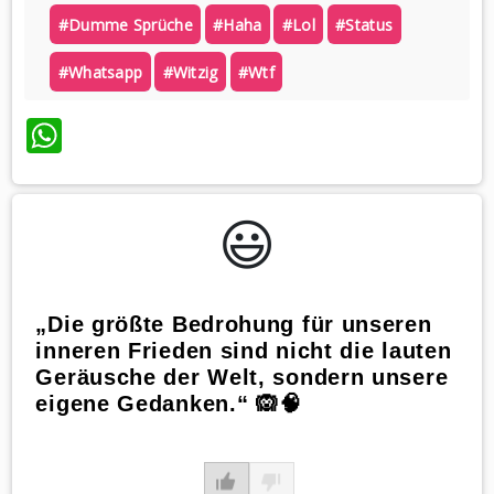
#dumme Sprüche
#haha
#lol
#status
#whatsapp
#witzig
#wtf
WhatsApp
😃️
„Die größte Bedrohung für unseren
inneren Frieden sind nicht die lauten
Geräusche der Welt, sondern unsere
eigene Gedanken.“ 🙉🧠