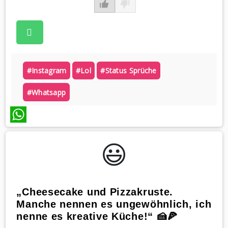
#instagram
#lol
#status Sprüche
#whatsapp
WhatsApp
😃️
„Cheesecake und Pizzakruste.
Manche nennen es ungewöhnlich, ich
nenne es kreative Küche!“ 🍰🍕