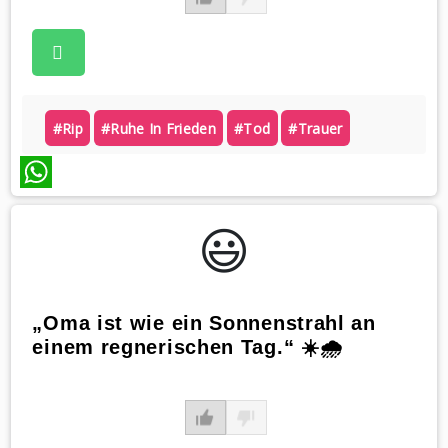
#rip
#ruhe In Frieden
#tod
#trauer
WhatsApp
😃️
„Oma ist wie ein Sonnenstrahl an
einem regnerischen Tag.“ ☀️🌧️