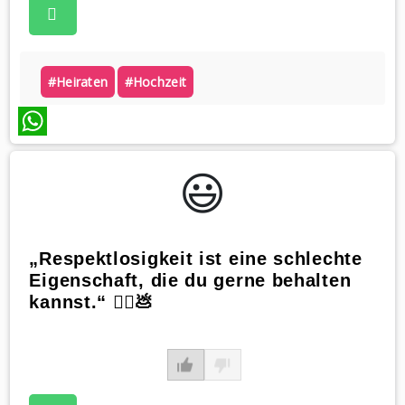
#heiraten
#hochzeit
WhatsApp
😃️
„Respektlosigkeit ist eine schlechte
Eigenschaft, die du gerne behalten
kannst.“ 🧟‍♂️💩