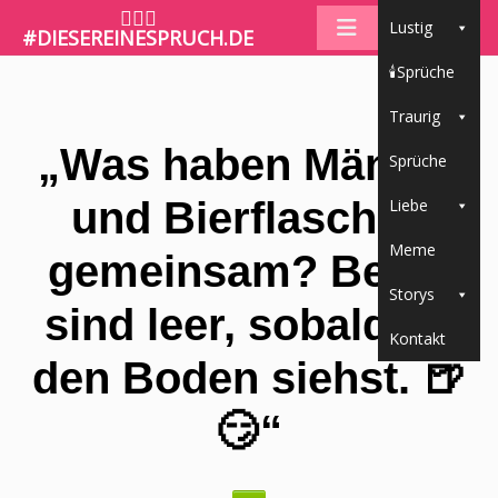
🤷🏼‍♀️
Lustig
#DIESEREINESPRUCH.DE
🕯Sprüche
Traurig
„Was haben Männer
Sprüche
und Bierflaschen
Liebe
Meme
gemeinsam? Beide
Storys
sind leer, sobald du
Kontakt
den Boden siehst. 🍺
😏“