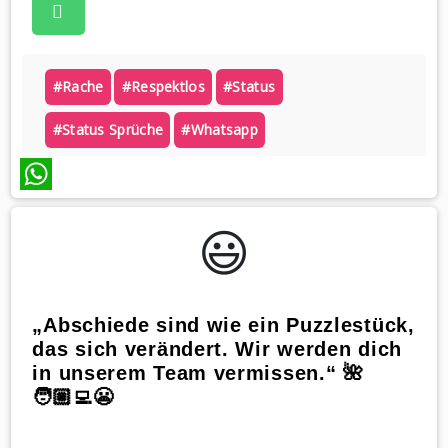
#rache
#respektlos
#status
#status Sprüche
#whatsapp
WhatsApp
😃️
„Abschiede sind wie ein Puzzlestück,
das sich verändert. Wir werden dich
in unserem Team vermissen.“ 🌺
🧑🏼‍💻😬