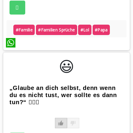
#familie
#familien Sprüche
#lol
#papa
WhatsApp
😃️
„Glaube an dich selbst, denn wenn
du es nicht tust, wer sollte es dann
tun?“ 🤷🏼‍♀️