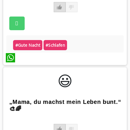
#gute Nacht
#schlafen
WhatsApp
😃️
„Mama, du machst mein Leben bunt.“
🎨🌈