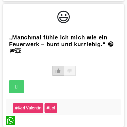
WhatsApp
😃️
„Manchmal fühle ich mich wie ein
Feuerwerk – bunt und kurzlebig.“ 😄
🎆💥
#karl Valentin
#lol