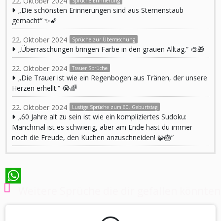
22. Oktober 2024
Sprüche Erinnerung
„Die schönsten Erinnerungen sind aus Sternenstaub
gemacht“ ✨🌠
22. Oktober 2024
Sprüche zur Überraschung
„Überraschungen bringen Farbe in den grauen Alltag.“ 🎨🎁
22. Oktober 2024
Trauer Sprüche
„Die Trauer ist wie ein Regenbogen aus Tränen, der unsere
Herzen erhellt.“ 😭🌈
22. Oktober 2024
Lustige Sprüche zum 60. Geburtstag
„60 Jahre alt zu sein ist wie ein kompliziertes Sudoku:
Manchmal ist es schwierig, aber am Ende hast du immer
noch die Freude, den Kuchen anzuschneiden! 🧩🎂“
Weitere Sprüche die dir gefallen könnten
WhatsApp