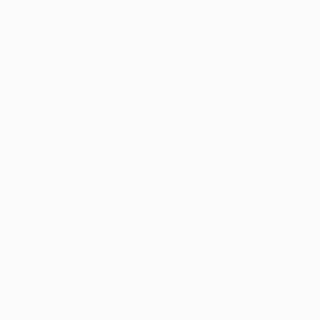
Wie gefällt dir dieser Spruch?