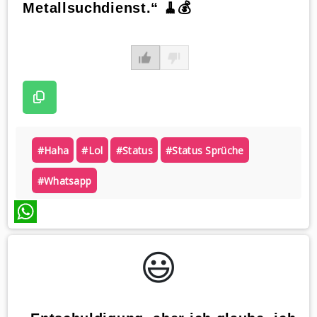
Metallsuchdienst.“ 🧹💰
#haha
#lol
#status
#status Sprüche
#whatsapp
WhatsApp
😃️