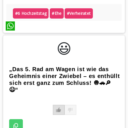
#6 Hochzeitstag
#ehe
#verheiratet
WhatsApp
😃️
„Das 5. Rad am Wagen ist wie das
Geheimnis einer Zwiebel – es enthüllt
sich erst ganz zum Schluss! 🧅🚗🔎
😆“