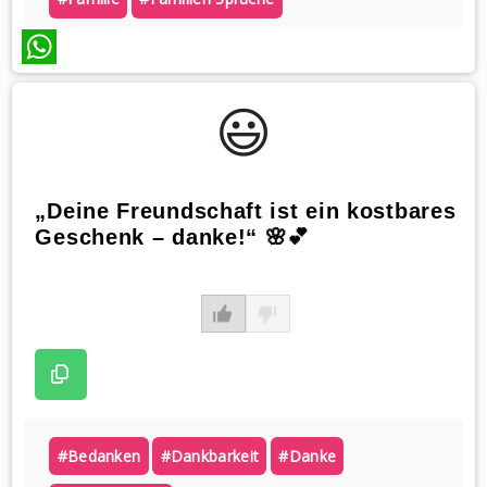
WhatsApp
😃️
„Deine Freundschaft ist ein kostbares
Geschenk – danke!“ 🌸💕
#bedanken
#dankbarkeit
#danke