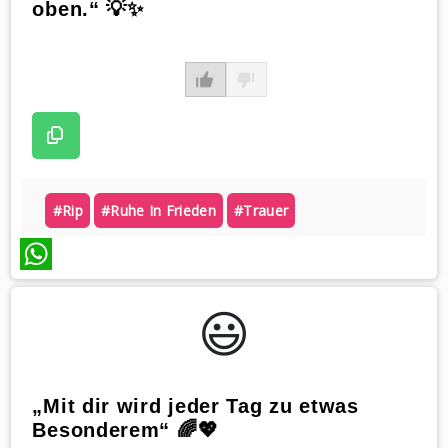
oben.“ 💡✨
#rip
#ruhe In Frieden
#trauer
WhatsApp
😃️
„Mit dir wird jeder Tag zu etwas
Besonderem“ 🌈💖