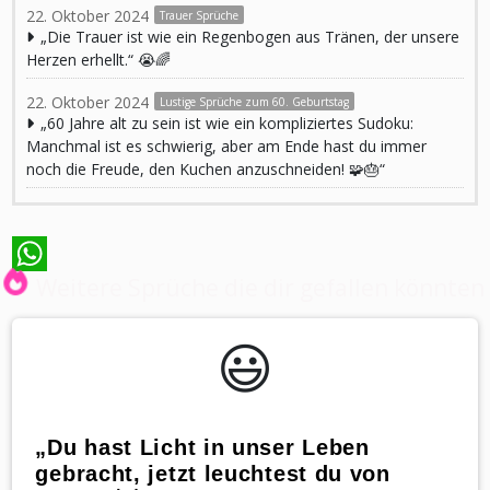
22. Oktober 2024
Trauer Sprüche
„Die Trauer ist wie ein Regenbogen aus Tränen, der unsere
Herzen erhellt.“ 😭🌈
22. Oktober 2024
Lustige Sprüche zum 60. Geburtstag
„60 Jahre alt zu sein ist wie ein kompliziertes Sudoku:
Manchmal ist es schwierig, aber am Ende hast du immer
noch die Freude, den Kuchen anzuschneiden! 🧩🎂“
Weitere Sprüche die dir gefallen könnten
WhatsApp
😃️
„Du hast Licht in unser Leben
gebracht, jetzt leuchtest du von