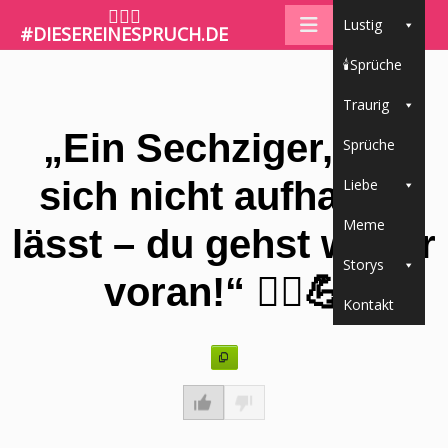
🤷🏼‍♀️
Lustig
#DIESEREINESPRUCH.DE
🕯Sprüche
Traurig
„Ein Sechziger, der
Sprüche
sich nicht aufhalten
Liebe
Meme
lässt – du gehst weiter
Storys
voran!“ 🚶‍♂️💪
Kontakt