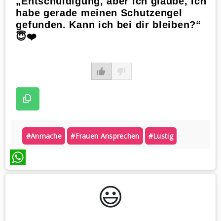
„Entschuldigung, aber ich glaube, ich
habe gerade meinen Schutzengel
gefunden. Kann ich bei dir bleiben?“
😇❤️
#anmache
#frauen Ansprechen
#lustig
WhatsApp
😃️