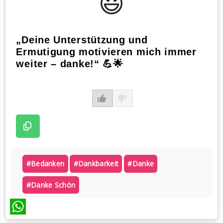
😃️
„Deine Unterstützung und
Ermutigung motivieren mich immer
weiter – danke!“ 💪🌟
#bedanken
#dankbarkeit
#danke
#danke Schön
WhatsApp