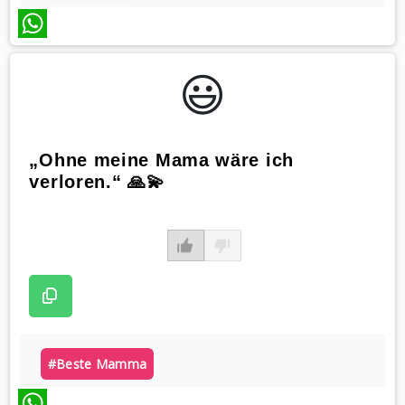
WhatsApp
😃️
„Ohne meine Mama wäre ich
verloren.“ 🙏💫
#beste Mamma