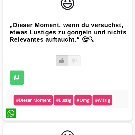
😃️
„Dieser Moment, wenn du versuchst,
etwas Lustiges zu googeln und nichts
Relevantes auftaucht.“ 🤔🔍
#dieser Moment
#lustig
#omg
#witzig
WhatsApp