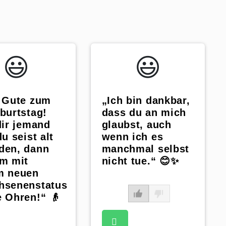
😃️
😃️
„Ich bin dankbar,
s Gute zum
dass du an mich
burtstag!
glaubst, auch
dir jemand
wenn ich es
du seist alt
manchmal selbst
den, dann
nicht tue.“ 😊✨
hm mit
m neuen
hsenenstatus
 Ohren!“ 👴