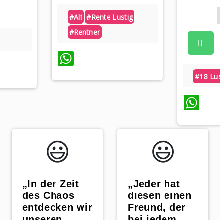
#alt
#rente Lustig
#rentner
WhatsApp
App
#18 Lus
Wh
😃️
😃️
„In der Zeit
„Jeder hat
des Chaos
diesen einen
entdecken wir
Freund, der
unseren
bei jedem