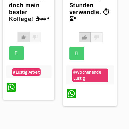
doch mein
Stunden
bester
verwandle. ⏱️
Kollege! ☕️👀“
⌛“
#lustig Arbeit
#wochenende
Lustig
WhatsApp
WhatsApp