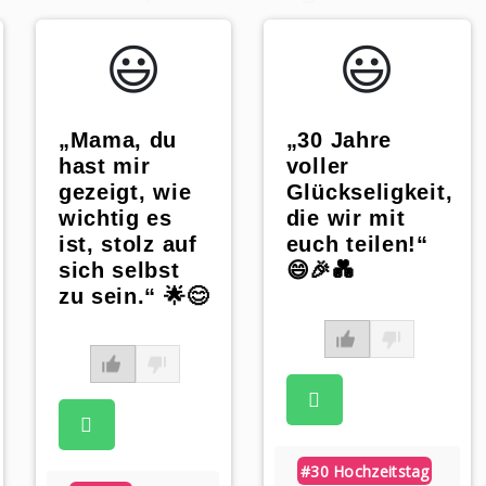
😃️
😃️
„Mama, du
„30 Jahre
hast mir
voller
gezeigt, wie
Glückseligkeit,
wichtig es
die wir mit
ist, stolz auf
euch teilen!“
sich selbst
😄🎉💑
zu sein.“ 🌟😊
#30 Hochzeitstag