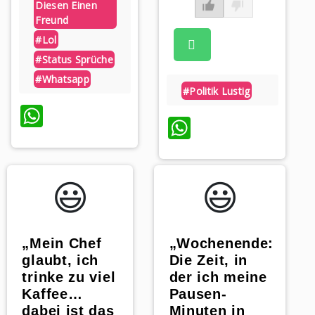
Diesen Einen
Freund
#lol
#status Sprüche
#whatsapp
#politik Lustig
WhatsApp
WhatsApp
😃️
😃️
„Mein Chef
„Wochenende:
glaubt, ich
Die Zeit, in
trinke zu viel
der ich meine
Kaffee…
Pausen-
dabei ist das
Minuten in