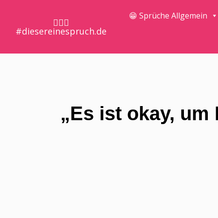
😁 Sprüche Allgemein
🤷🏼‍♀️
#diesereinespruch.de
„Es ist okay, um 