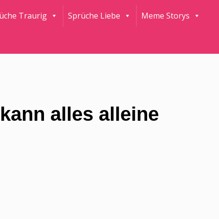
rüche Traurig
Sprüche Liebe
Meme Storys
kann alles alleine