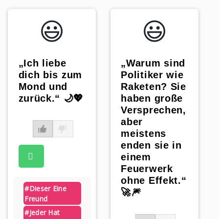
😃️
😃️
„Ich liebe
„Warum sind
dich bis zum
Politiker wie
Mond und
Raketen? Sie
zurück.“ 🌙💖
haben große
Versprechen,
aber
meistens
enden sie in
einem
Feuerwerk
ohne Effekt.“
#dieser Eine
🚀🎆
Freund
#jeder Hat