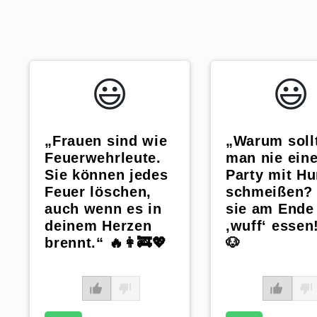
😃️
😃️
„Frauen sind wie
„Warum soll
Feuerwehrleute.
man nie ein
Sie können jedes
Party mit H
Feuer löschen,
schmeißen? 
auch wenn es in
sie am Ende 
deinem Herzen
‚wuff‘ essen
brennt.“ 🔥👩‍🚒💖
🐶