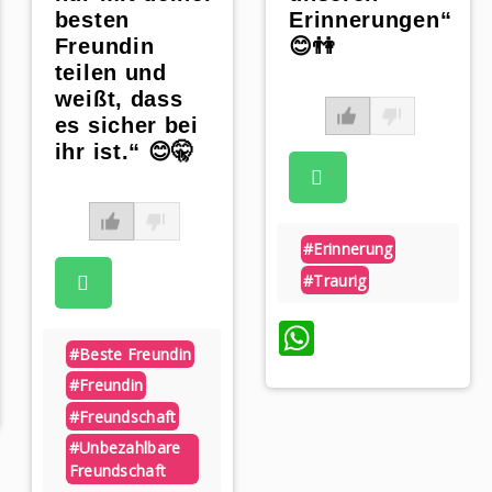
besten
Erinnerungen“
Freundin
😊👫
teilen und
weißt, dass
es sicher bei
ihr ist.“ 😊🤫
#erinnerung
#traurig
WhatsApp
#beste Freundin
p
#freundin
#freundschaft
#unbezahlbare
Freundschaft