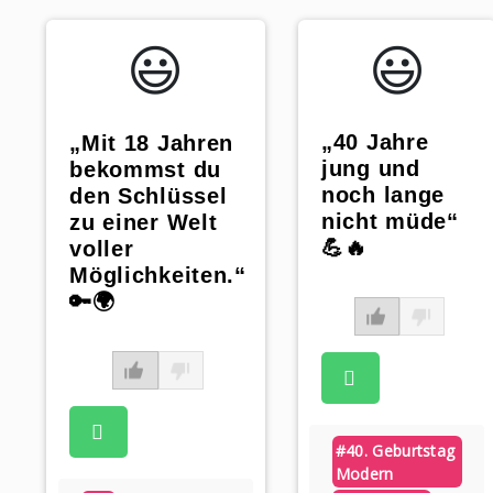
😃️
😃️
„40 Jahre
„Mit 18 Jahren
jung und
bekommst du
noch lange
den Schlüssel
nicht müde“
zu einer Welt
💪🔥
voller
Möglichkeiten.“
🔑🌍
#40. Geburtstag
Modern