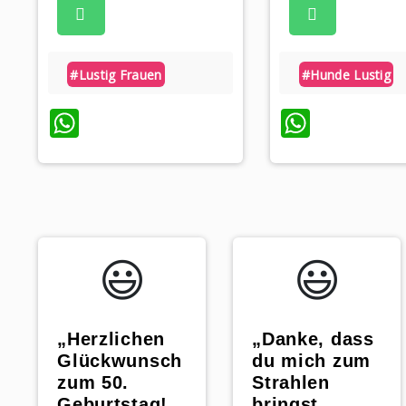
#lustig Frauen
#hunde Lustig
WhatsApp
Whats
😃️
😃️
„Herzlichen
„Danke, dass
Glückwunsch
du mich zum
zum 50.
Strahlen
Geburtstag!
bringst,