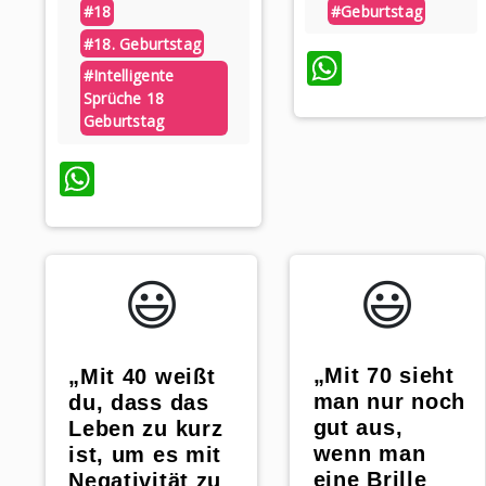
#geburtstag
#18
#18. Geburtstag
WhatsA
#intelligente
Sprüche 18
Geburtstag
WhatsApp
😃️
😃️
„Mit 70 sieht
„Mit 40 weißt
man nur noch
du, dass das
gut aus,
Leben zu kurz
wenn man
ist, um es mit
eine Brille
Negativität zu