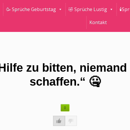
🥳 Sprüche Geburtstag
🤣 Sprüche Lustig
🕯Sp
Kontakt
Hilfe zu bitten, niemand 
schaffen.“ 🤐