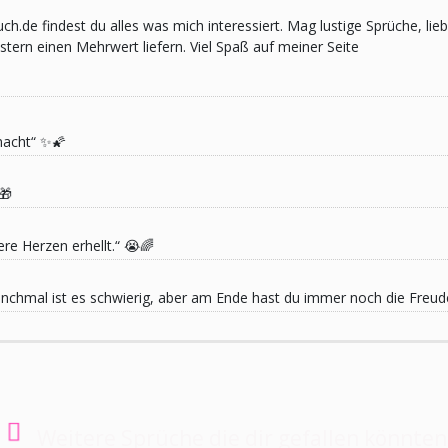
pruch.de findest du alles was mich interessiert. Mag lustige Sprüche,
ern einen Mehrwert liefern. Viel Spaß auf meiner Seite
macht“ ✨🌠
🎁
re Herzen erhellt.“ 😭🌈
 Manchmal ist es schwierig, aber am Ende hast du immer noch die Freu
Weitere Sprüche die dir gefallen könnten