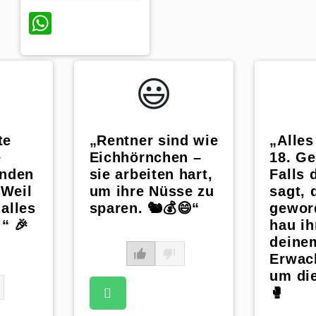
WhatsApp
😃️
te
„Rentner sind wie
„Alle
e
Eichhörnchen –
18. Ge
unden
sie arbeiten hart,
Falls 
Weil
um ihre Nüsse zu
sagt, 
alles
sparen. 🐿️💰😄“
gewor
!“ 🎉
hau i
deine
Erwac
um die
🥊