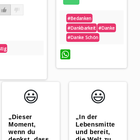
#bedanken
#dankbarkeit
#danke
#danke Schön
tig
WhatsApp
atsApp
😃️
😃️
„Dieser
„In der
Moment,
Lebensmitte
wenn du
und bereit,
denkst, dass
die Welt zu