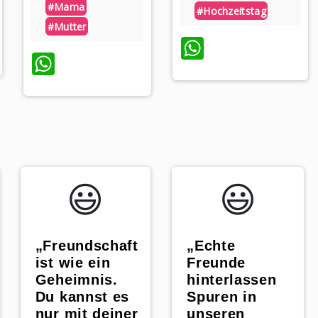
#mama
#hochzeitstag
#mutter
pp
WhatsApp
WhatsApp
😃️
😃️
„Freundschaft
„Echte
ist wie ein
Freunde
Geheimnis.
hinterlassen
Du kannst es
Spuren in
nur mit deiner
unseren