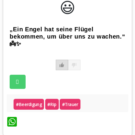
😃️
„Ein Engel hat seine Flügel
bekommen, um über uns zu wachen.“
👼✨
#beerdigung
#rip
#trauer
WhatsApp