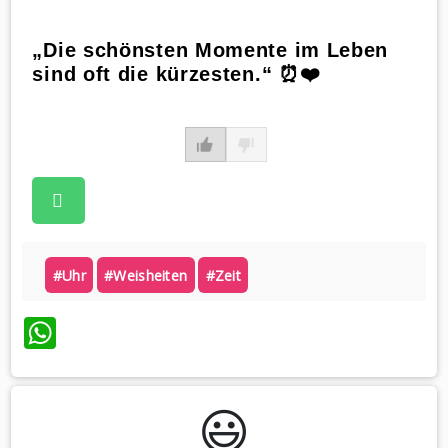
„Die schönsten Momente im Leben
sind oft die kürzesten.“ ⏰❤️
#uhr
#weisheiten
#zeit
WhatsApp
😃️