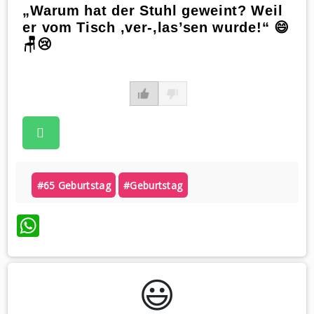
„Warum hat der Stuhl geweint? Weil
er vom Tisch ‚ver-‚las’sen wurde!“ 😄
🪑😢
#65 Geburtstag
#geburtstag
WhatsApp
😃️