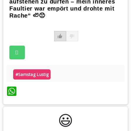
aufstehen zu dürfen – mein inneres
Faultier war empört und drohte mit
Rache“ 🦥😠
#samstag Lustig
WhatsApp
😃️