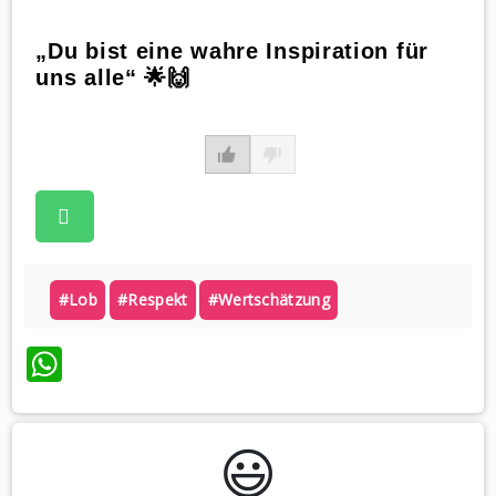
„Du bist eine wahre Inspiration für
uns alle“ 🌟🙌
#lob
#respekt
#wertschätzung
WhatsApp
😃️