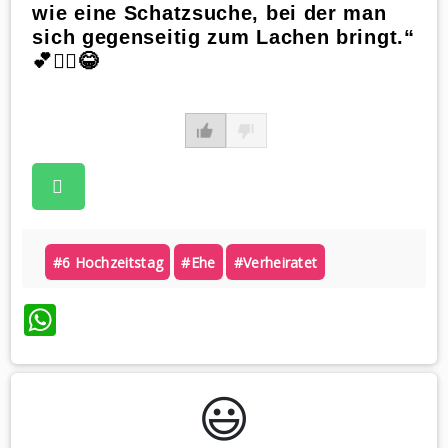
wie eine Schatzsuche, bei der man
sich gegenseitig zum Lachen bringt.“
💕🏴‍☠️😂
#6 Hochzeitstag
#ehe
#verheiratet
WhatsApp
😃️