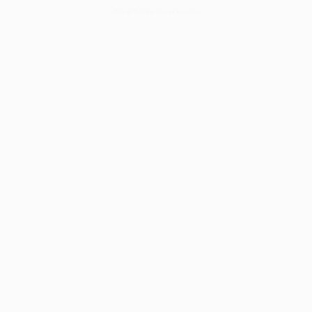
Wie gefällt dir dieser Spruch?