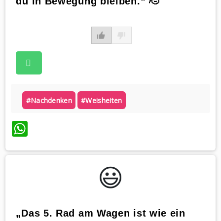
du in Bewegung bleiben.“ 🫡
#nachdenken
#weisheiten
WhatsApp
😃️
„Das 5. Rad am Wagen ist wie ein