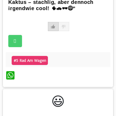
Kaktus – stachlig, aber dennoch
irgendwie cool! 🌵🚗🕶️😅“
#5 Rad Am Wagen
WhatsApp
😃️