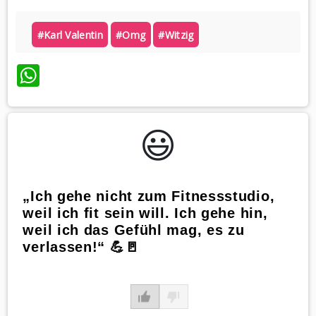
#karl Valentin
#omg
#witzig
WhatsApp
😃️
„Ich gehe nicht zum Fitnessstudio,
weil ich fit sein will. Ich gehe hin,
weil ich das Gefühl mag, es zu
verlassen!“ 💪🚪