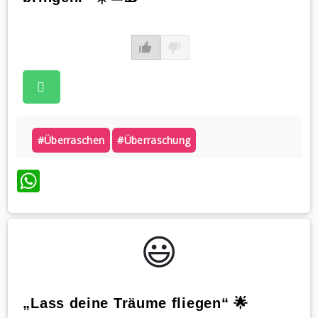
#überraschen
#überraschung
WhatsApp
😃️
„Lass deine Träume fliegen“ 🌟