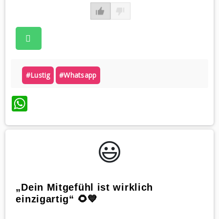
#lustig
#whatsapp
WhatsApp
😃️
„Dein Mitgefühl ist wirklich
einzigartig“ 🌻💙