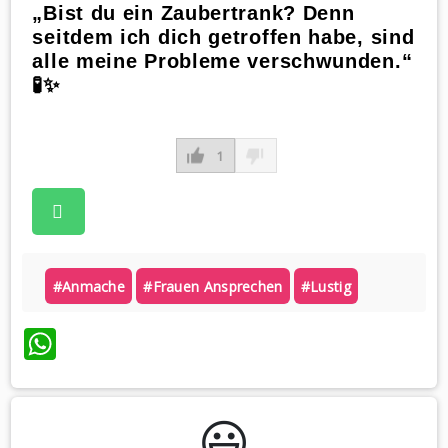
„Bist du ein Zaubertrank? Denn
seitdem ich dich getroffen habe, sind
alle meine Probleme verschwunden.“
🧪✨
1
#anmache
#frauen Ansprechen
#lustig
WhatsApp
😃️