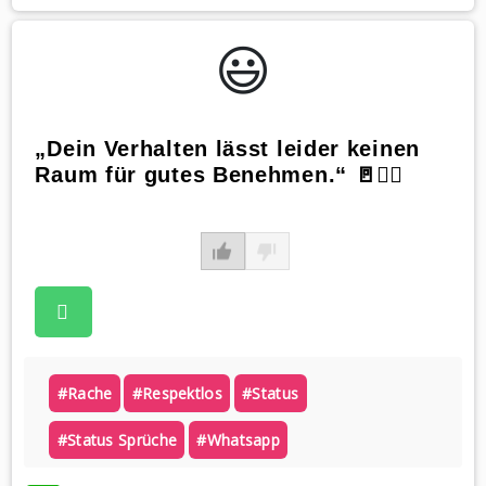
😃️
„Dein Verhalten lässt leider keinen
Raum für gutes Benehmen.“ 🚪🙅‍♀️
#rache
#respektlos
#status
#status Sprüche
#whatsapp