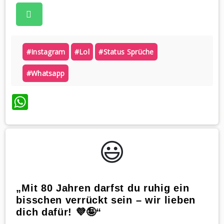
#instagram
#lol
#status Sprüche
#whatsapp
WhatsApp
😃️
„Mit 80 Jahren darfst du ruhig ein
bisschen verrückt sein – wir lieben
dich dafür! 💜🤪“