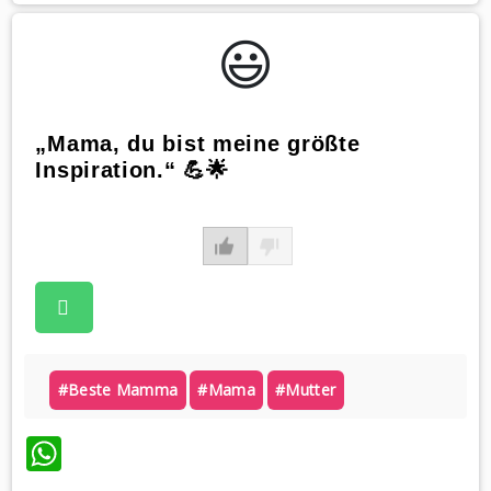
😃️
„Mama, du bist meine größte
Inspiration.“ 💪🌟
#beste Mamma
#mama
#mutter
WhatsApp