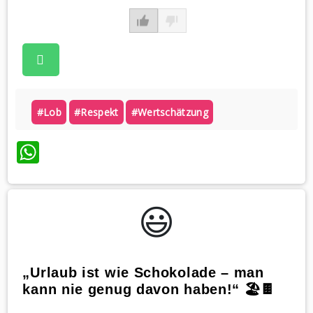
#lob
#respekt
#wertschätzung
WhatsApp
😃️
„Urlaub ist wie Schokolade – man
kann nie genug davon haben!“ 🏖️🍫