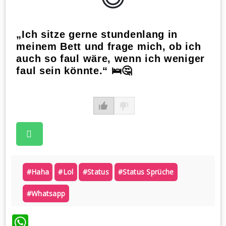
„Ich sitze gerne stundenlang in
meinem Bett und frage mich, ob ich
auch so faul wäre, wenn ich weniger
faul sein könnte.“ 🛌🤔
#haha
#lol
#status
#status Sprüche
#whatsapp
WhatsApp