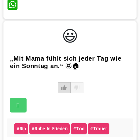
WhatsApp
😃️
„Mit Mama fühlt sich jeder Tag wie
ein Sonntag an.“ 🌞🏠
#rip
#ruhe In Frieden
#tod
#trauer