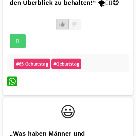
den Überblick zu behalten!“ 🌪🧘‍♀️😄
#65 Geburtstag
#geburtstag
WhatsApp
😃️
„Was haben Männer und