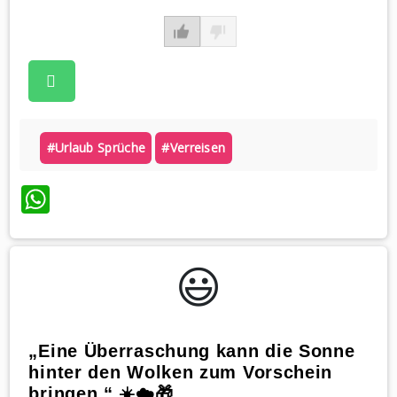
#urlaub Sprüche
#verreisen
WhatsApp
😃️
„Eine Überraschung kann die Sonne
hinter den Wolken zum Vorschein
bringen.“ ☀️☁️🎁