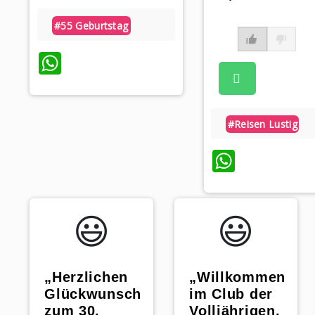
#55 Geburtstag
WhatsApp
#reisen Lustig
Whats
😃️
😃️
„Willkommen
„Herzlichen
im Club der
Glückwunsch
Volljährigen,
zum 30.