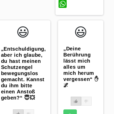
WhatsApp
p
😃️
😃️
„Deine
„Entschuldigung,
Berührung
aber ich glaube,
lässt mich
du hast meinen
alles um
Schutzengel
mich herum
bewegungslos
vergessen“ ✋
gemacht. Kannst
🌌
du ihm bitte
einen Anstoß
geben?“ 😇💥