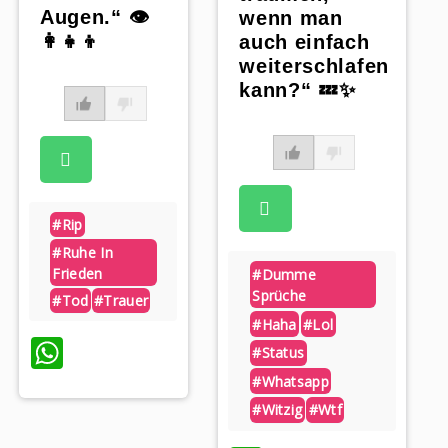
Augen.“ 👁️
wenn man
👩‍👧‍👦
auch einfach
weiterschlafen
kann?“ 💤✨
#rip
#ruhe In
Frieden
#dumme
Sprüche
#tod
#trauer
#haha
#lol
WhatsApp
#status
#whatsapp
#witzig
#wtf