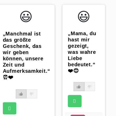
😃️
😃️
„Mama, du
„Manchmal ist
hast mir
das größte
gezeigt,
Geschenk, das
was wahre
wir geben
Liebe
können, unsere
bedeutet.“
Zeit und
❤️😊
Aufmerksamkeit.“
⏰❤️