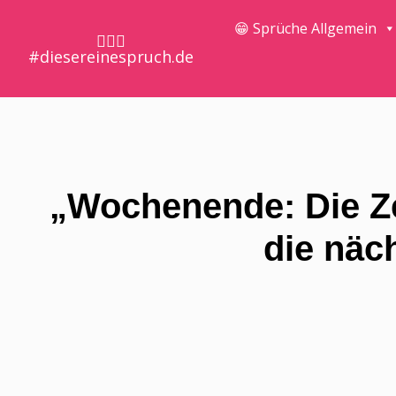
😁 Sprüche Allgemein
🤷🏼‍♀️
#diesereinespruch.de
„Wochenende: Die Ze
die näc