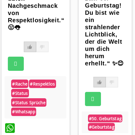
Geburtstag!
Nachgeschmack
Du bist wie
von
ein
Respektlosigkeit.“
strahlender
🤢👅
Lichtblick,
der die Welt
um dich
herum
erhellt.“ ✨😊
#rache
#respektlos
#status
#status Sprüche
#whatsapp
#50. Geburtstag
WhatsApp
#geburtstag