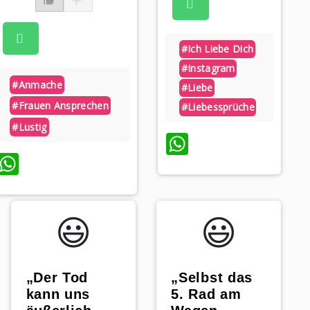
#ich Liebe Dich
#instagram
#anmache
#liebe
#frauen Ansprechen
#liebessprüche
#lustig
WhatsApp
WhatsApp
😃️
😃️
„Der Tod
„Selbst das
kann uns
5. Rad am