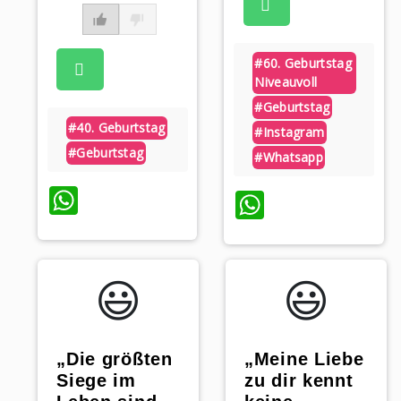
#60. Geburtstag
Niveauvoll
#geburtstag
#40. Geburtstag
#instagram
#geburtstag
#whatsapp
WhatsApp
WhatsAp
😃️
😃️
„Die größten
„Meine Liebe
Siege im
zu dir kennt