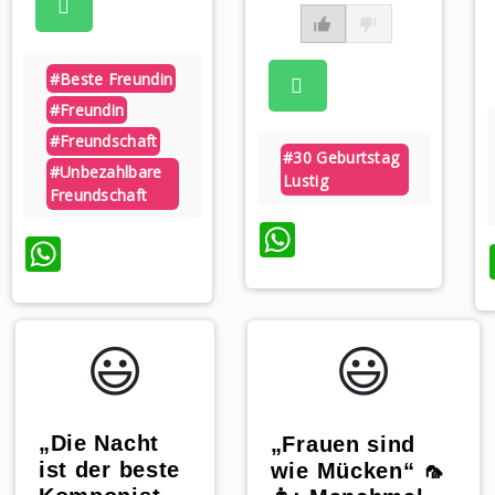
#beste Freundin
#freundin
#freundschaft
#30 Geburtstag
#unbezahlbare
Lustig
Freundschaft
WhatsApp
p
WhatsApp
😃️
😃️
„Die Nacht
„Frauen sind
ist der beste
wie Mücken“ 🦟