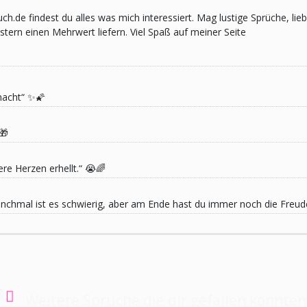
pruch.de findest du alles was mich interessiert. Mag lustige Sprüche,
ern einen Mehrwert liefern. Viel Spaß auf meiner Seite
macht“ ✨🌠
🎁
re Herzen erhellt.“ 😭🌈
 Manchmal ist es schwierig, aber am Ende hast du immer noch die Freu
Weitere Sprüche die dir gefallen könnten