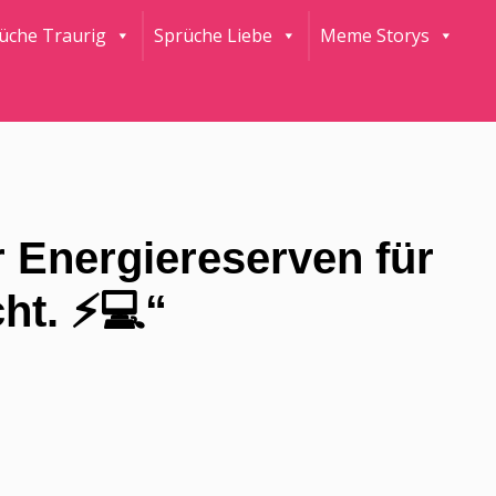
rüche Traurig
Sprüche Liebe
Meme Storys
 Energiereserven für
ht. ⚡💻“