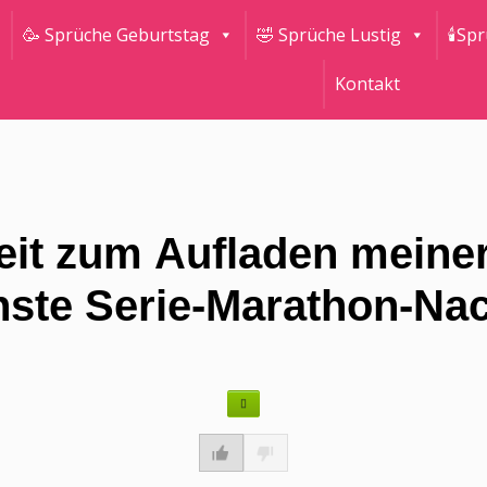
🥳 Sprüche Geburtstag
🤣 Sprüche Lustig
🕯Sp
Kontakt
it zum Aufladen meiner
hste Serie-Marathon-Nac