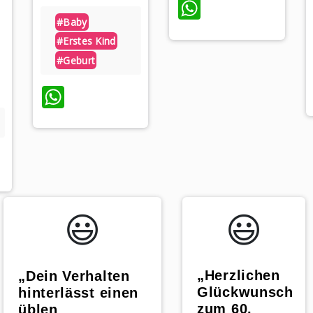
WhatsApp
#baby
#erstes Kind
#geburt
WhatsApp
App
😃️
😃️
„Herzlichen
„Dein Verhalten
Glückwunsch
hinterlässt einen
zum 60.
üblen