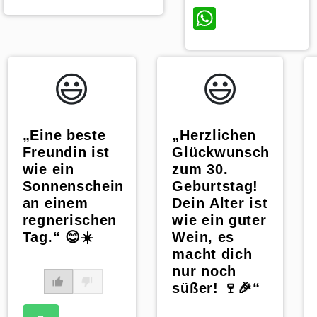
WhatsAp
😃️
😃️
„Herzlichen
„Eine beste
Glückwunsch
Freundin ist
zum 30.
wie ein
Geburtstag!
Sonnenschein
Dein Alter ist
an einem
wie ein guter
regnerischen
Wein, es
Tag.“ 😊☀️
macht dich
nur noch
süßer! 🍷🎉“