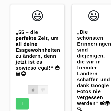
😃️
😃️
„Die
„55 – die
schönsten
perfekte Zeit, um
Erinnerunge
all deine
sind
Essgewohnheiten
diejenigen,
zu ändern, denn
die wir in
jetzt ist es
fremden
sowieso egal!“ 🍟
Ländern
🍔😂
schaffen und
dank Google
Fotos nie
vergessen
werden“ 📸🌍
🔍