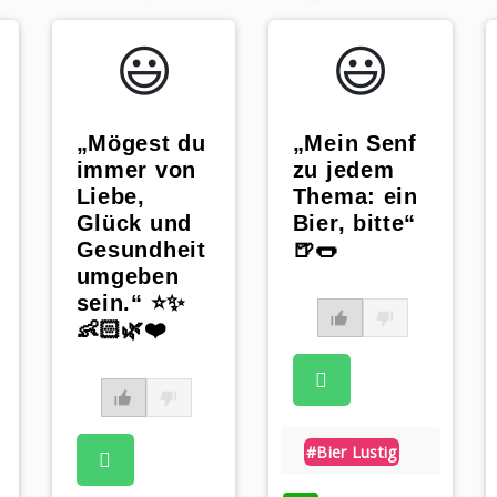
😃️
😃️
„Mögest du
„Mein Senf
immer von
zu jedem
Liebe,
Thema: ein
n
Glück und
Bier, bitte“
Gesundheit
🍺🌭
umgeben
sein.“ ⭐️✨
👶🏻🌿❤️
#bier Lustig