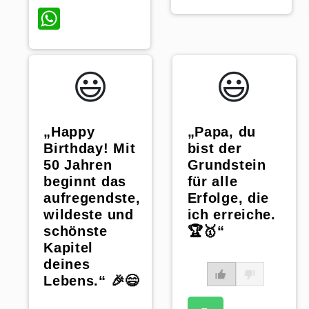
WhatsApp
😃️
😃️
„Papa, du
„Happy
bist der
Birthday! Mit
Grundstein
50 Jahren
für alle
beginnt das
Erfolge, die
aufregendste,
ich erreiche.
wildeste und
🏆🥇“
schönste
Kapitel
deines
Lebens.“ 🎉😄