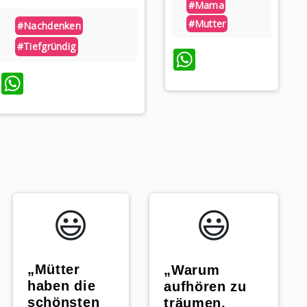
#mama
#mutter
#nachdenken
#tiefgründig
WhatsApp
WhatsApp
😃️
😃️
„Mütter
„Warum
haben die
aufhören zu
schönsten
träumen,