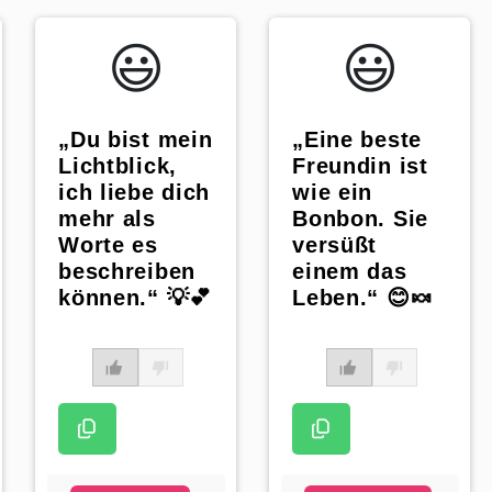
😃️
😃️
„Du bist mein
„Eine beste
Lichtblick,
Freundin ist
ich liebe dich
wie ein
mehr als
Bonbon. Sie
Worte es
versüßt
beschreiben
einem das
können.“ 💡💕
Leben.“ 😊🍬