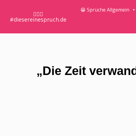
😁 Sprüche Allgemein
🤷🏼‍♀️
#diesereinespruch.de
„Die Zeit verwan