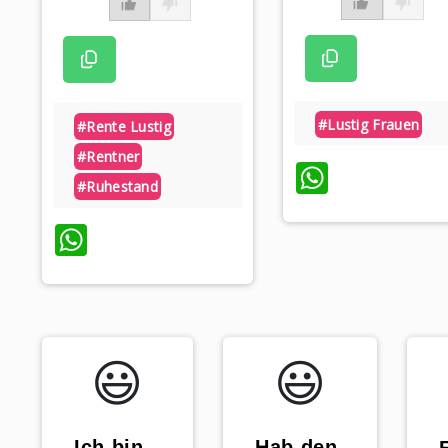
#lustig Frauen
#rente Lustig
#rentner
WhatsA
#ruhestand
WhatsApp
😃️
😃️
„Ich bin
„Hab den
„