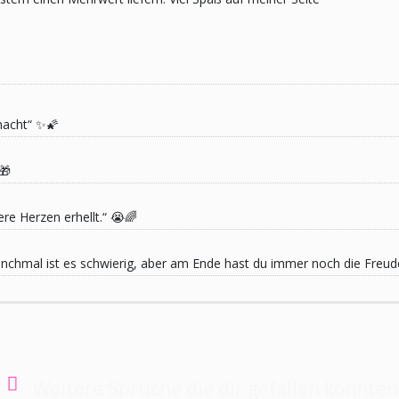
macht“ ✨🌠
🎁
re Herzen erhellt.“ 😭🌈
 Manchmal ist es schwierig, aber am Ende hast du immer noch die Freu
Weitere Sprüche die dir gefallen könnten