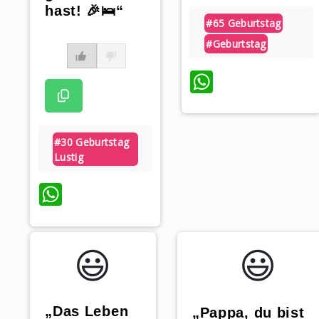
hast! 🎉🛌“
#65 Geburtstag
#geburtstag
WhatsAp
#30 Geburtstag
Lustig
WhatsApp
😃️
😃️
„Das Leben
„Pappa, du bist