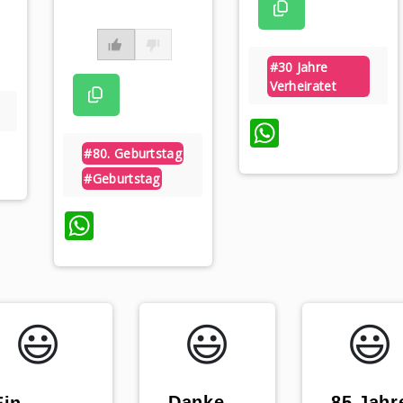
#30 Jahre
Verheiratet
WhatsAp
pp
#80. Geburtstag
#geburtstag
WhatsApp
😃️
😃️
😃️
„Danke,
„85 Jahr
Ein