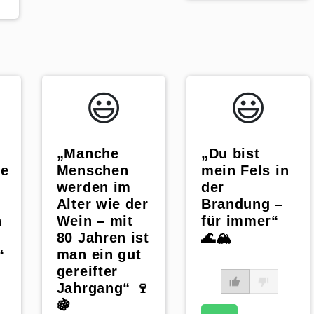
😃️
😃️
„Manche
„Du bist
Menschen
mein Fels in
he
werden im
der
Alter wie der
Brandung –
Wein – mit
für immer“
n
80 Jahren ist
🌊🏔️
man ein gut
“
gereifter
Jahrgang“ 🍷
🍇