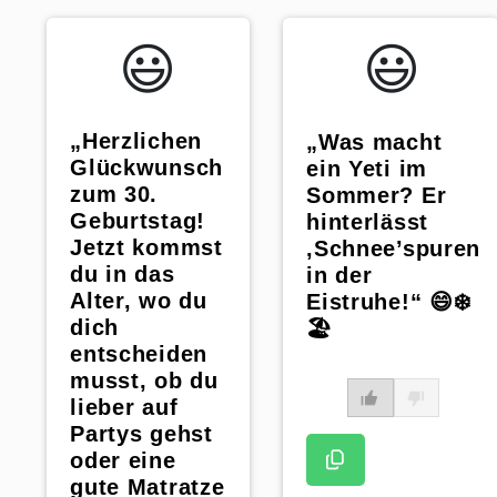
😃️
😃️
„Herzlichen
„Was macht
Glückwunsch
ein Yeti im
zum 30.
Sommer? Er
Geburtstag!
hinterlässt
Jetzt kommst
‚Schnee’spuren
du in das
in der
Alter, wo du
Eistruhe!“ 😄❄️
dich
🏖️
entscheiden
musst, ob du
lieber auf
Partys gehst
oder eine
gute Matratze