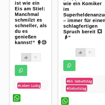
ist wie ein
wie ein Komiker
Eis am Stiel:
im
Manchmal
Superheldenanzu
schmilzt es
– immer für eine
schneller, als
schlagfertigen
du es
Spruch bereit 💥
genießen
👴“
kannst!“ 🍦😢
#60. Geburtstag
#leben Lustig
#geburtstag
WhatsApp
WhatsApp