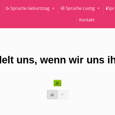
🥳 Sprüche Geburtstag
🤣 Sprüche Lustig
🕯Sp
Kontakt
delt uns, wenn wir uns i
Wie gefällt dir dieser Spruch?