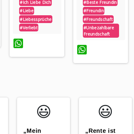
#ich Liebe Dich
#beste Freundin
#liebe
#freundin
#liebessprüche
#freundschaft
#verliebt
#unbezahlbare
p
Freundschaft
WhatsApp
WhatsApp
😃️
😃️
„Mein
„Rente ist