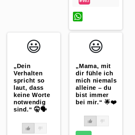
#wtf
WhatsApp
😃️
😃️
„Dein
„Mama, mit
Verhalten
dir fühle ich
spricht so
mich niemals
laut, dass
alleine – du
keine Worte
bist immer
notwendig
bei mir.“ 🌟❤️
sind.“ 🤫🗣️