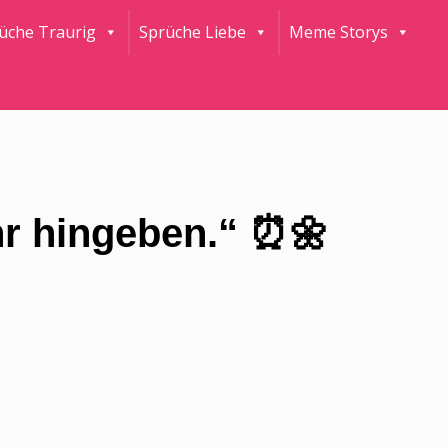
rüche Traurig
Sprüche Liebe
Meme Storys
hr hingeben.“ ⏰🌼