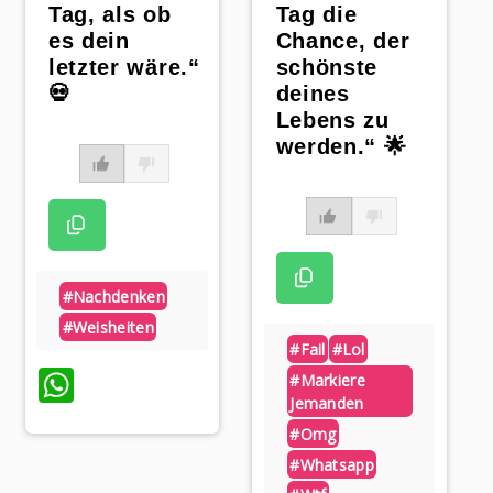
Tag, als ob
Tag die
es dein
Chance, der
letzter wäre.“
schönste
💀
deines
Lebens zu
werden.“ 🌟
#nachdenken
#weisheiten
#fail
#lol
WhatsApp
#markiere
Jemanden
p
#omg
#whatsapp