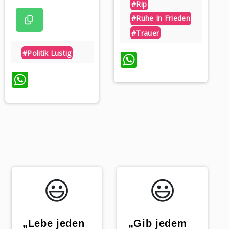
#rip
#ruhe In Frieden
#trauer
#politik Lustig
WhatsApp
WhatsApp
😃️
😃️
„Lebe jeden
„Gib jedem