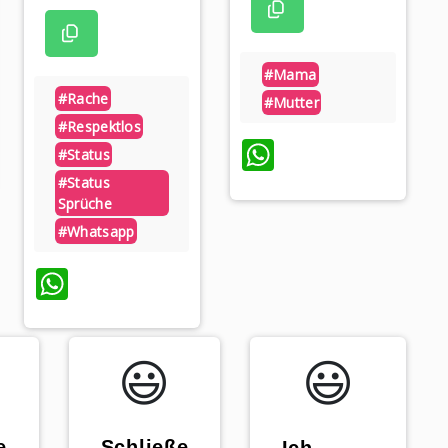
#mama
#rache
#mutter
#respektlos
p
WhatsApp
#status
#status
Sprüche
#whatsapp
WhatsApp
😃️
😃️
e
„Schließe
„Ich