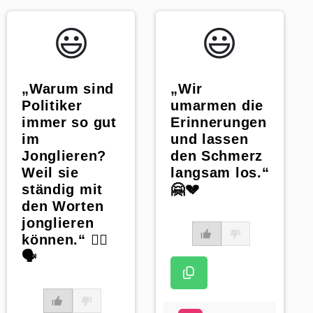
😃️
😃️
„Warum sind
„Wir
Politiker
umarmen die
immer so gut
Erinnerungen
im
und lassen
Jonglieren?
den Schmerz
Weil sie
langsam los.“
ständig mit
🤗💔
den Worten
jonglieren
können.“ 🤹‍♂️
🗣️