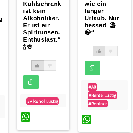
Kühlschrank
wie ein
ist kein
langer
Alkoholiker.
Urlaub. Nur
g
Er ist ein
besser! 🏖️
n
Spirituosen-
😄“
Enthusiast.“
🍾🍻
#alt
#rente Lustig
#alkohol Lustig
#rentner
WhatsApp
WhatsAp