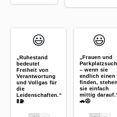
😃️
😃️
„Frauen und
„Ruhestand
Parkplatzsuc
bedeutet
– wenn sie
Freiheit von
endlich einen
Verantwortung
finden, stehe
und Vollgas für
sie einfach
die
mittig darauf.
Leidenschaften.“
🚗😩
🚦⛽